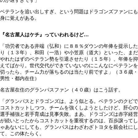
のが遅すぎです」
ベテランを追い出しすぎ、という問題はドラゴンズファンにも
身に覚えがある。
『名古屋人はケチ』っていわれるけど…
「功労者である井端（弘和）に８８％ダウンの年俸を提示した
り（１３年）、和田（一浩）や小笠原（道大）といった、まだ
やれたはずのベテラン勢を引退させたり（１５年）、年俸を抑
えてばかり。世代交代ができていないのにこんなにベテランを
切ったら、チーム力が落ちるのは当たり前ですよ」（３６歳・
男性・都内在住）
名古屋在住のグランパスファン（４０歳）はこう話す。
「グランパスとドラゴンズは、よう似とる。ベテランのクビで
コストカットしつつ、チームを強くしようとしたけど、肝心の
選手補強と若手育成は見事失敗。まあ、ドラゴンズは赤字経営
が続いとったからコストカットを重視するのは、百歩譲ってし
ゃあないにしても、グランパスはわざわざトヨタを親会社にし
て、この体たらく。