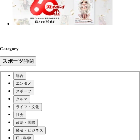
Category
スポーツ
開/閉
総合
エンタメ
スポーツ
クルマ
ライフ・文化
社会
政治・国際
経済・ビジネス
IT・科学