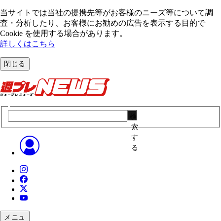
当サイトでは当社の提携先等がお客様のニーズ等について調
査・分析したり、お客様にお勧めの広告を表⽰する⽬的で
Cookie を使⽤する場合があります。
詳しくはこちら
閉じる
検
索
す
る
メニュ