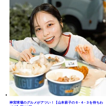
神宮球場のグルメがアツい！【山本萩子の６−４−３を待ちわ