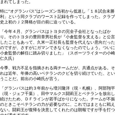
まれてしまった。
特に“オグランパス”はシーズン当初から低迷し「１８試合未勝
利」という同クラブのワースト記録を作ってしまった。クラブ
史上初のＪ２降格が目の前に迫っている。
「今年４月、グランパスはトヨタの完全子会社となったばか
り。そのトヨタの豊田章男社長が『小倉監督を支える』と公言
したこともあって、久米一正社長も監督を代えない意向だった
のですが、さすがにガマンできなくなったのでしょう。ついに
小倉監督の解任に踏み切りました」（スポーツライターの小崎
仁久氏）
今季、戦力不足を指摘される両チームだが、共通点がある。そ
れは近年、年俸の高いベテランのクビを切り続けていた、とい
うことだ。前出の小崎氏が言う。
「グランパスは約３年前から増川隆洋（現・札幌）、阿部翔平
（現・ジェフ千葉）、田中マルクス闘莉王とベテランを放出し
続けたため、ＤＦラインが若手ばかりになった。チームが不振
のときこそベテランの力が必要なのに、これではまともに戦え
ない。闘莉王が復帰を決意してくれたのは朗報ですが手を打つ