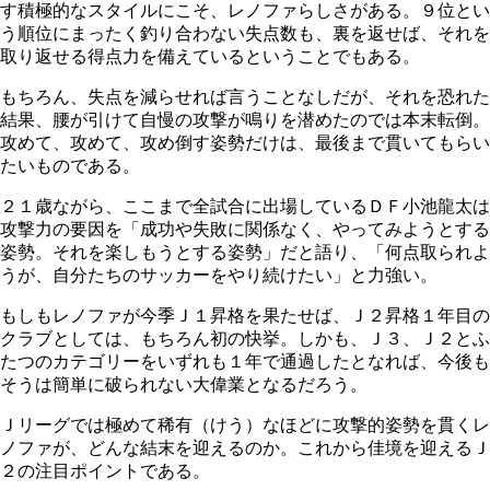
す積極的なスタイルにこそ、レノファらしさがある。９位とい
う順位にまったく釣り合わない失点数も、裏を返せば、それを
取り返せる得点力を備えているということでもある。
もちろん、失点を減らせれば言うことなしだが、それを恐れた
結果、腰が引けて自慢の攻撃が鳴りを潜めたのでは本末転倒。
攻めて、攻めて、攻め倒す姿勢だけは、最後まで貫いてもらい
たいものである。
２１歳ながら、ここまで全試合に出場しているＤＦ小池龍太は
攻撃力の要因を「成功や失敗に関係なく、やってみようとする
姿勢。それを楽しもうとする姿勢」だと語り、「何点取られよ
うが、自分たちのサッカーをやり続けたい」と力強い。
もしもレノファが今季Ｊ１昇格を果たせば、Ｊ２昇格１年目の
クラブとしては、もちろん初の快挙。しかも、Ｊ３、Ｊ２とふ
たつのカテゴリーをいずれも１年で通過したとなれば、今後も
そうは簡単に破られない大偉業となるだろう。
Ｊリーグでは極めて稀有（けう）なほどに攻撃的姿勢を貫くレ
ノファが、どんな結末を迎えるのか。これから佳境を迎えるＪ
２の注目ポイントである。