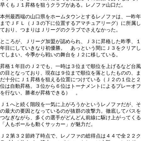
早くもＪ１昇格を狙うクラブがある。レノファ山口だ。
本州最西端の山口県をホームタウンとするレノファは、一昨年
までＪＦＬ（Ｊ３の下に位置するアマチュアリーグ）に所属し
ており、つまりはＪリーグのクラブでさえなかった。
ところが、Ｊリーグ加盟が認められ、Ｊ３に昇格した昨季、１
年目にしていきなり初優勝。 あっという間にＪ３をクリアし
てしまい、今季から戦いの舞台をＪ２に移している。
昇格１年目のＪ２でも、一時は３位まで順位を上げるなど台風
の目となっており、現在は９位まで順位を落としたものの、ま
だ十分にＪ１昇格を狙える位置につけている（Ｊ２の１位と２
位は自動昇格。３位から６位はトーナメントによるプレーオフ
を行ない、勝者が昇格できる） 。
Ｊ１へと続く階段を一気に上がろうかというレノファだが、そ
の最大の要因となっているのが抜群の攻撃力。徹底してパスを
つなぎながら、多くの選手がどんどん前線に駆け上がってくる
「人もボールも動くサッカー」が魅力だ。
Ｊ２第３２節終了時点で、レノファの総得点は４４で全２２ク