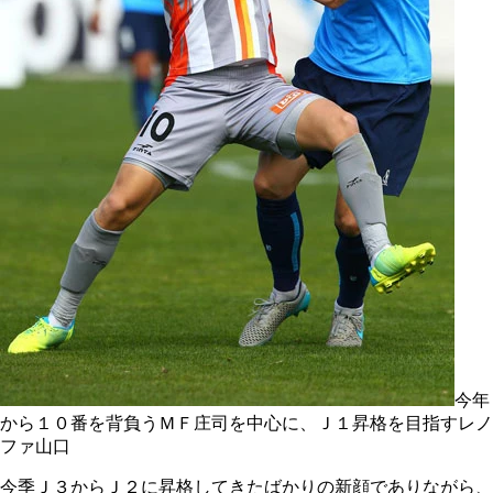
今年
から１０番を背負うＭＦ庄司を中心に、Ｊ１昇格を目指すレノ
ファ山口
今季Ｊ３からＪ２に昇格してきたばかりの新顔でありながら、