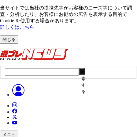
当サイトでは当社の提携先等がお客様のニーズ等について調
査・分析したり、お客様にお勧めの広告を表⽰する⽬的で
Cookie を使⽤する場合があります。
詳しくはこちら
閉じる
検
索
す
る
メニュ