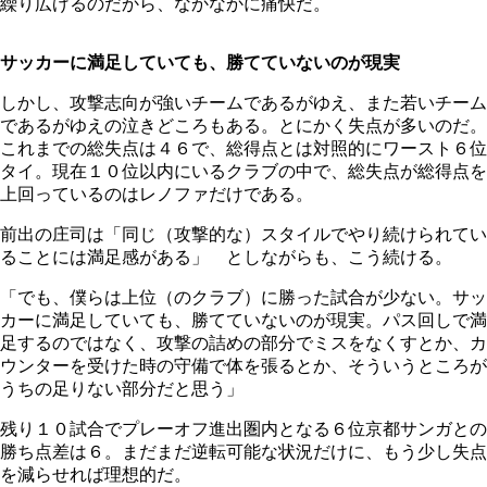
繰り広げるのだから、なかなかに痛快だ。
サッカーに満足していても、勝てていないのが現実
しかし、攻撃志向が強いチームであるがゆえ、また若いチーム
であるがゆえの泣きどころもある。とにかく失点が多いのだ。
これまでの総失点は４６で、総得点とは対照的にワースト６位
タイ。現在１０位以内にいるクラブの中で、総失点が総得点を
上回っているのはレノファだけである。
前出の庄司は「同じ（攻撃的な）スタイルでやり続けられてい
ることには満足感がある」 としながらも、こう続ける。
「でも、僕らは上位（のクラブ）に勝った試合が少ない。サッ
カーに満足していても、勝てていないのが現実。パス回しで満
足するのではなく、攻撃の詰めの部分でミスをなくすとか、カ
ウンターを受けた時の守備で体を張るとか、そういうところが
うちの足りない部分だと思う」
残り１０試合でプレーオフ進出圏内となる６位京都サンガとの
勝ち点差は６。まだまだ逆転可能な状況だけに、もう少し失点
を減らせれば理想的だ。