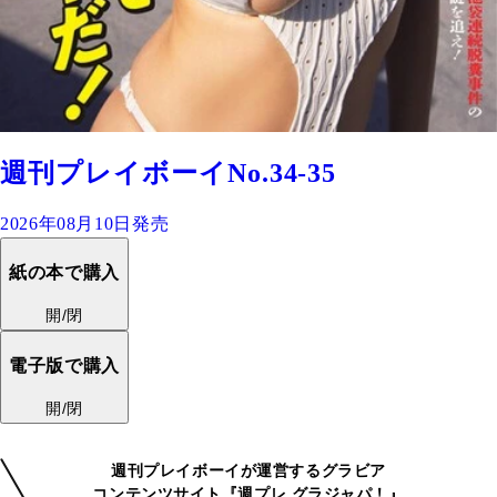
週刊プレイボーイNo.34-35
2026年08月10日発売
紙の本で購入
開/閉
電子版で購入
開/閉
週刊プレイボーイが運営するグラビア
コンテンツサイト『週プレ グラジャパ！』