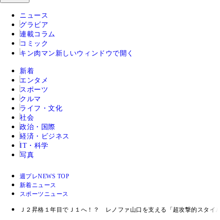
ニュース
グラビア
連載コラム
コミック
キン肉マン
新しいウィンドウで開く
新着
エンタメ
スポーツ
クルマ
ライフ・文化
社会
政治・国際
経済・ビジネス
IT・科学
写真
週プレNEWS TOP
新着ニュース
スポーツニュース
Ｊ２昇格１年目でＪ１へ！？ レノファ山口を支える「超攻撃的スタイ