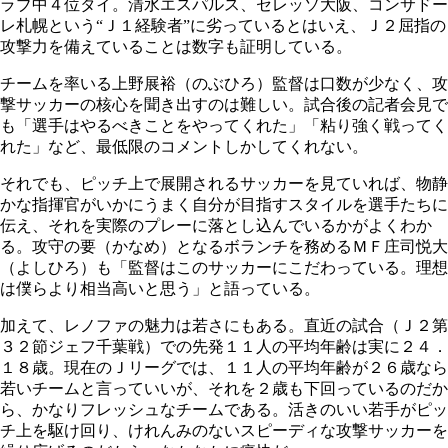
ラブ中４位タイ。清水エスパルス、セレッソ大阪、コンサドー
レ札幌という“Ｊ１経験者”に劣っているとはいえ、Ｊ２屈指の
攻撃力を備えていることは数字も証明している。
チームを率いる上野展裕（のぶひろ）監督は口数が少なく、攻
撃サッカーの核心を聞き出すのは難しい。試合後の記者会見で
も「選手はやるべきことをやってくれた」「粘り強く戦ってく
れた」など、最低限のコメントしかしてくれない。
それでも、ピッチ上で展開されるサッカーを見ていれば、物静
かな指揮官がいかにうまく自分が目指すスタイルを選手たちに
伝え、それを実際のプレーに落とし込んでいるかがよくわか
る。攻守の要（かなめ）となるボランチを務めるＭＦ庄司悦大
（よしひろ）も「監督はこのサッカーにこだわっている。理想
は僕らより相当高いと思う」と語っている。
加えて、レノファの魅力は若さにもある。直近の試合（Ｊ２第
３２節ジェフ千葉戦）での先発１１人の平均年齢は実に２４．
１８歳。現在のＪリーグでは、１１人の平均年齢が２６歳なら
若いチームと言っていいが、それを２歳も下回っているのだか
ら、かなりフレッシュなチームである。活きのいい若手がピッ
チ上を駆け回り、けれんみのないスピーディな攻撃サッカーを