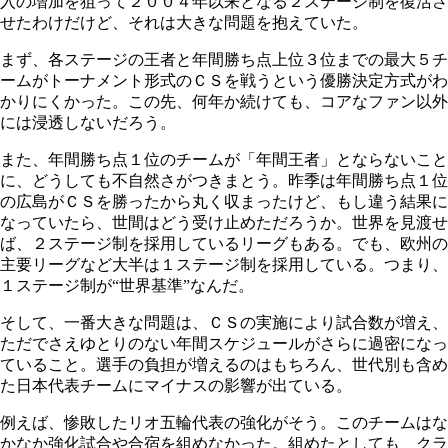
入の増加を狙って２００４年以来となる２ステージ制を復活さ
せたわけだけど、それは大きな問題を抱えていた。
まず、各ステージの王者と年間勝ち点上位３位までの最大５チ
ームがトーナメント形式のＣＳを戦うという優勝決定方式がわ
かりにくかった。この先、何年か続けても、コアなファン以外
には浸透しないだろう。
また、年間勝ち点１位のチームが「年間王者」とならないこと
に、どうしても不自然さがつきまとう。昨季は年間勝ち点１位
の広島がＣＳを勝ったから丸く収まったけど、もし違う結果に
なっていたら、世間はどう受け止めただろうか。世界を見渡せ
ば、２ステージ制を採用しているリーグもある。でも、欧州の
主要リーグなど大半は１ステージ制を採用している。つまり、
１ステージ制が“世界基準”なんだ。
そして、一番大きな問題は、ＣＳの実施により試合数が増え、
ただでさえゆとりのない年間スケジュールがさらに過密になっ
ていること。選手の負担が増えるのはもちろん、世代別も含め
た日本代表チームにマイナスの影響が出ている。
例えば、惨敗したリオ五輪代表の強化がそう。このチームはな
かなか強化試合や合宿を組めなかった。組めたとしても、クラ