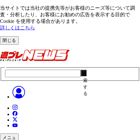
当サイトでは当社の提携先等がお客様のニーズ等について調
査・分析したり、お客様にお勧めの広告を表⽰する⽬的で
Cookie を使⽤する場合があります。
詳しくはこちら
閉じる
検
索
す
る
メニュ