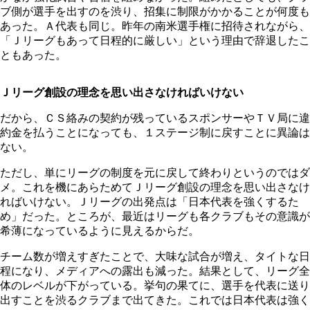
ブ側が選手を出すのを渋り、招集に制限がかかることが何度も
あった。Ａ代表も同じ。昨年の南米選手権に招待されながら、
「Ｊリーグもあって日程的に厳しい」という理由で辞退したこ
ともあった。
Ｊリーグ創設の理念を思い出さなければいけない
だから、ＣＳ絡みの契約が残っているスポンサーやＴＶ局に違
約金を払うことになっても、１ステージ制に戻すことに異論は
ない。
ただし、単にリーグの制度を元に戻して終わりというのではダ
メ。これを機にあらためてＪリーグ創設の理念を思い出さなけ
ればいけない。Ｊリーグの出発点は「日本代表を強くするた
め」だった。ところが、最近はリーグも各クラブもその意識が
希薄になっているように見えるからだ。
チーム数が増えすぎたことで、大味な試合が増え、タイトな日
程になり、メディアへの露出も減った。結果として、リーグ全
体のレベルが下がっている。挙句の果てに、選手を代表に送り
出すことを渋るクラブまで出てきた。これでは日本代表は強く