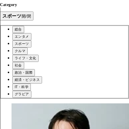
Category
スポーツ
開/閉
総合
エンタメ
スポーツ
クルマ
ライフ・文化
社会
政治・国際
経済・ビジネス
IT・科学
グラビア