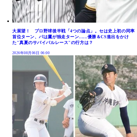
大展望！ プロ野球後半戦「4つの論点」。セは史上初の同率
首位ターン、パは鷹が独走ターン......優勝＆CS進出をかけ
た"真夏のサバイバルレース"の行方は？
2026年08月06日 06:00