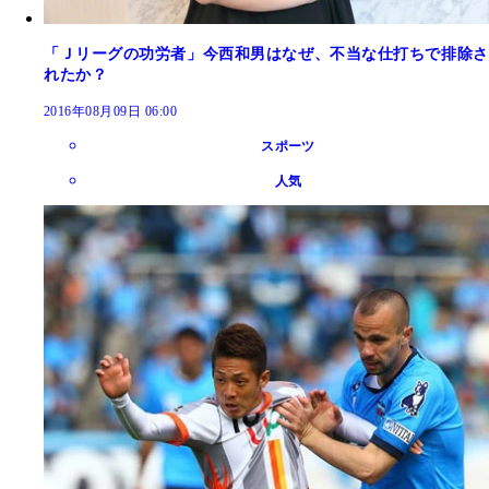
「Ｊリーグの功労者」今西和男はなぜ、不当な仕打ちで排除さ
れたか？
2016年08月09日 06:00
スポーツ
人気