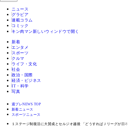
ニュース
グラビア
連載コラム
コミック
キン肉マン
新しいウィンドウで開く
新着
エンタメ
スポーツ
クルマ
ライフ・文化
社会
政治・国際
経済・ビジネス
IT・科学
写真
週プレNEWS TOP
新着ニュース
スポーツニュース
１ステージ制復活に大賛成とセルジオ越後 「どうすればＪリーグが日本