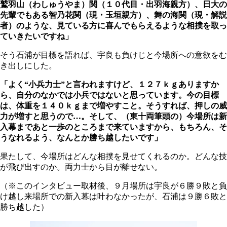
鷲羽山（わしゅうやま）関（１０代目・出羽海親方）、日大の
先輩でもある智乃花関（現・玉垣親方）、舞の海関（現・解説
者）のような、見ている方に喜んでもらえるような相撲を取っ
ていきたいですね」
そう石浦が目標を語れば、宇良も負けじと今場所への意欲をむ
き出しにした。
「よく“小兵力士”と言われますけど、１２７ｋｇありますか
ら、自分のなかでは小兵ではないと思っています。今の目標
は、体重を１４０ｋｇまで増やすこと。そうすれば、押しの威
力が増すと思うので…。そして、（東十両筆頭の）今場所は新
入幕まであと一歩のところまで来ていますから、もちろん、そ
うなれるよう、なんとか勝ち越したいです」
果たして、今場所はどんな相撲を見せてくれるのか。どんな技
が飛び出すのか。両力士から目が離せない。
（※このインタビュー取材後、９月場所は宇良が６勝９敗と負
け越し来場所での新入幕は叶わなかったが、石浦は９勝６敗と
勝ち越した）