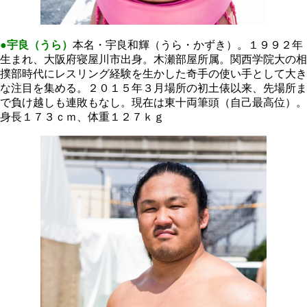
●宇良（うら）
本名・宇良和輝（うら・かずき）。１９９２年
生まれ、大阪府寝屋川市出身。木瀬部屋所属。関西学院大の相
撲部時代にレスリング経験を生かした奇手の使い手として大き
な注目を集める。２０１５年３月場所の初土俵以来、先場所ま
で負け越しも連敗もなし。現在は東十両筆頭（自己最高位）。
身長１７３ｃｍ、体重１２７ｋｇ