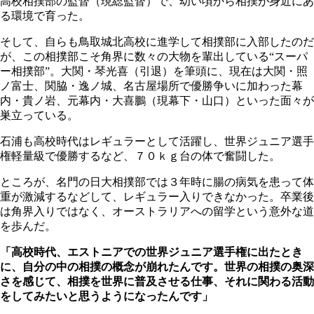
高校相撲部の監督（現総監督）で、幼い頃から相撲が身近にあ
る環境で育った。
そして、自らも鳥取城北高校に進学して相撲部に入部したのだ
が、この相撲部こそ角界に数々の大物を輩出している“スーパ
ー相撲部”。大関・琴光喜（引退）を筆頭に、現在は大関・照
ノ富士、関脇・逸ノ城、名古屋場所で優勝争いに加わった幕
内・貴ノ岩、元幕内・大喜鵬（現幕下・山口）といった面々が
巣立っている。
石浦も高校時代はレギュラーとして活躍し、世界ジュニア選手
権軽量級で優勝するなど、７０ｋｇ台の体で奮闘した。
ところが、名門の日大相撲部では３年時に腸の病気を患って体
重が激減するなどして、レギュラー入りできなかった。卒業後
は角界入りではなく、オーストラリアへの留学という意外な道
を歩んだ。
「高校時代、エストニアでの世界ジュニア選手権に出たとき
に、自分の中の相撲の概念が崩れたんです。世界の相撲の奥深
さを感じて、相撲を世界に普及させる仕事、それに関わる活動
をしてみたいと思うようになったんです」