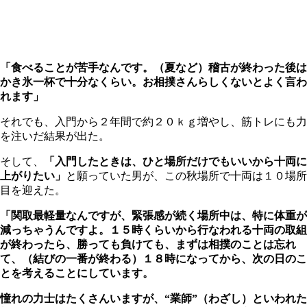
「食べることが苦手なんです。（夏など）稽古が終わった後は
かき氷一杯で十分なくらい。お相撲さんらしくないとよく言わ
れます」
それでも、入門から２年間で約２０ｋｇ増やし、筋トレにも力
を注いだ結果が出た。
そして、
「入門したときは、ひと場所だけでもいいから十両に
上がりたい」
と願っていた男が、この秋場所で十両は１０場所
目を迎えた。
「関取最軽量なんですが、緊張感が続く場所中は、特に体重が
減っちゃうんですよ。１５時くらいから行なわれる十両の取組
が終わったら、勝っても負けても、まずは相撲のことは忘れ
て、（結びの一番が終わる）１８時になってから、次の日のこ
とを考えることにしています。
憧れの力士はたくさんいますが、“業師”（わざし）といわれた