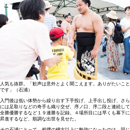
人気も抜群。「歓声は意外とよく聞こえます。ありがたいこと
です」（石浦）
入門後は低い体勢から繰り出す下手投げ、上手出し投げ、さら
には足取りなどの奇手も織り交ぜ、序ノ口、序二段と連続して
全勝優勝するなど１９連勝を記録。４場所目には早くも幕下に
昇進するなど、順調な出世を見せた。
その石浦にとって、相撲の稽古以上に勉強になったのは、同じ