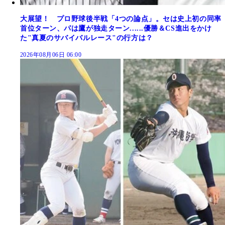
大展望！ プロ野球後半戦「4つの論点」。セは史上初の同率
首位ターン、パは鷹が独走ターン......優勝＆CS進出をかけ
た"真夏のサバイバルレース"の行方は？
2026年08月06日 06:00