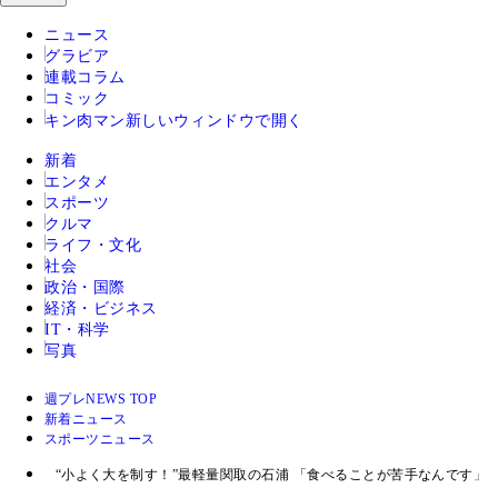
ニュース
グラビア
連載コラム
コミック
キン肉マン
新しいウィンドウで開く
新着
エンタメ
スポーツ
クルマ
ライフ・文化
社会
政治・国際
経済・ビジネス
IT・科学
写真
週プレNEWS TOP
新着ニュース
スポーツニュース
“小よく大を制す！”最軽量関取の石浦 「食べることが苦手なんです」