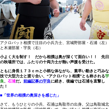
アクロバット相撲で注目の小兵力士、宮城野部屋・石浦（左）
と木瀬部屋・宇良（右）
小よく大を制す！ だから相撲は奥が深くて面白い！！ 先日
の秋場所では、ふたりの十両力士が熱い声援を受けた。
ともに身長１７３ｃｍと小柄な体ながら、素早い動きと巧みな
技で大型力士と渡り合い、“アクロバット相撲”とも称される
宇
良
、
石浦
だ。
前編記事の
宇良
に続き、後編では
石浦
を直撃し
た！
■「
世界の相撲の奥深さを感じ
た」
さて、もうひとりの小兵、石浦は鳥取市の出身。父は鳥取城北