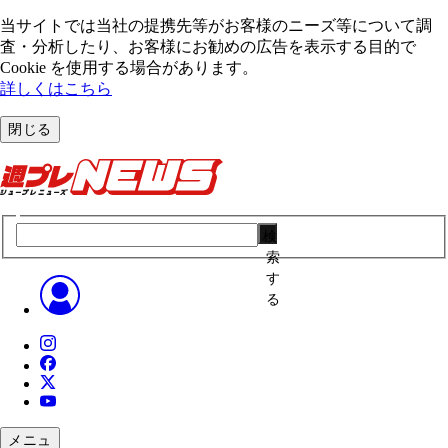
当サイトでは当社の提携先等がお客様のニーズ等について調
査・分析したり、お客様にお勧めの広告を表⽰する⽬的で
Cookie を使⽤する場合があります。
詳しくはこちら
閉じる
検
索
す
る
メニュ