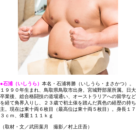
●石浦（いしうら）
本名・石浦将勝（いしうら・まさかつ）。
１９９０年生まれ、鳥取県鳥取市出身。宮城野部屋所属。日大
卒業後、総合格闘技の道場通い、オーストラリアへの留学など
を経て角界入りし、２３歳で初土俵を踏んだ異色の経歴の持ち
主。現在は東十両６枚目（最高位は東十両５枚目）。身長１７
３ｃｍ、体重１１１ｋｇ
（取材・文／武田葉月 撮影／村上庄吾）