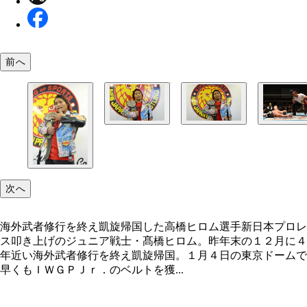
前へ
２０１６年１月、髙橋ヒロムはドラゴン・リーの試
乱入し挑戦表明。翌日、急遽行なわれた試合では激
攻防の末、ＣＭＬＬ世界ライト級のベルトを獲得
（Ｃ）新日本プロレス
次へ
海外武者修行を終え凱旋帰国した高橋ヒロム選手新日本プロレ
ス叩き上げのジュニア戦士・髙橋ヒロム。昨年末の１２月に４
年近い海外武者修行を終え凱旋帰国。１月４日の東京ドームで
早くもＩＷＧＰＪｒ．のベルトを獲...