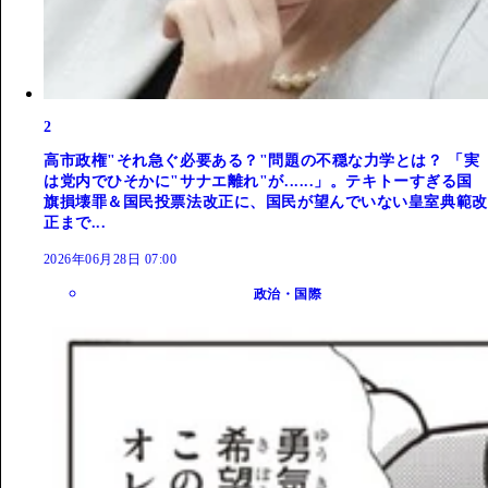
2
高市政権"それ急ぐ必要ある？"問題の不穏な力学とは？ 「実
は党内でひそかに"サナエ離れ"が......」。テキトーすぎる国
旗損壊罪＆国民投票法改正に、国民が望んでいない皇室典範改
正まで...
2026年06月28日 07:00
政治・国際