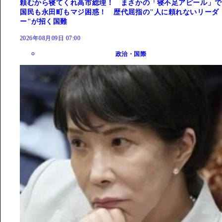
頼むから寝てくれ高市総理！ まさかの「寝不足アピール」で
国民も永田町もマジ困惑！ 歴代屈指の"人に頼れないリーダ
ー"が招く国難
2026年08月09日 07:00
政治・国際