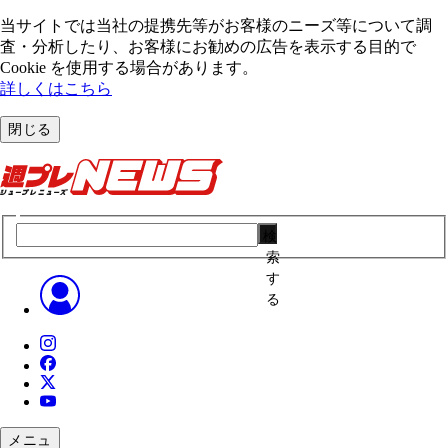
当サイトでは当社の提携先等がお客様のニーズ等について調
査・分析したり、お客様にお勧めの広告を表⽰する⽬的で
Cookie を使⽤する場合があります。
詳しくはこちら
閉じる
検
索
す
る
メニュ