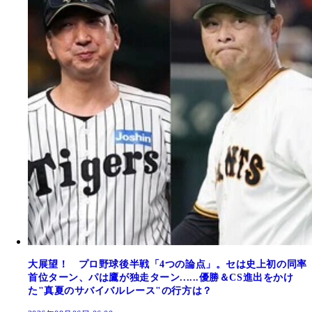
大展望！ プロ野球後半戦「4つの論点」。セは史上初の同率
首位ターン、パは鷹が独走ターン......優勝＆CS進出をかけ
た"真夏のサバイバルレース"の行方は？