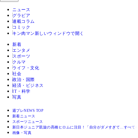
ニュース
グラビア
連載コラム
コミック
キン肉マン
新しいウィンドウで開く
新着
エンタメ
スポーツ
クルマ
ライフ・文化
社会
政治・国際
経済・ビジネス
IT・科学
写真
週プレNEWS TOP
新着ニュース
スポーツニュース
新日本ジュニア凱旋の髙橋ヒロムに注目！「自分がダメすぎて…すべて
画像・写真