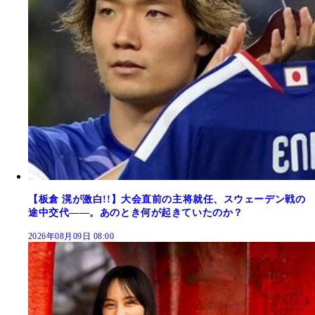
【板倉 滉が激白!!】大会直前の主将就任、スウェーデン戦の
途中交代――。あのとき何が起きていたのか？
2026年08月09日 08:00