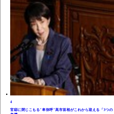
4
官邸に閉じこもる"卑弥呼"高市首相がこれから迎える「3つの