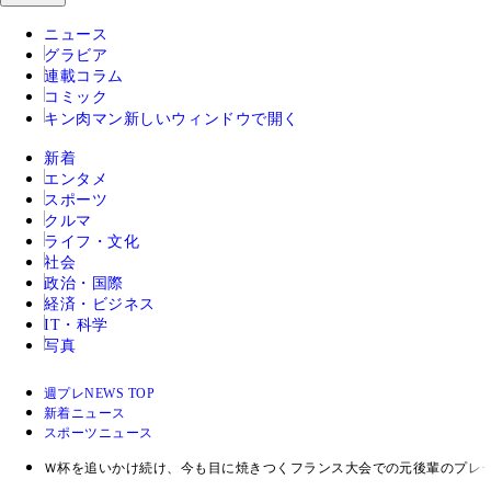
ニュース
グラビア
連載コラム
コミック
キン肉マン
新しいウィンドウで開く
新着
エンタメ
スポーツ
クルマ
ライフ・文化
社会
政治・国際
経済・ビジネス
IT・科学
写真
週プレNEWS TOP
新着ニュース
スポーツニュース
Ｗ杯を追いかけ続け、今も目に焼きつくフランス大会での元後輩のプレ