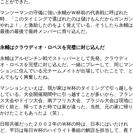
ことができた。
マンツーマンの守備に強い永輔がＷ杯前の代表戦に呼ばれた
時、「このタイミングで選ばれたのは儲けもんだからガンガン
やれよ！」と激励したのをよく覚えている。そうしたら永輔は
最後の最後で最終メンバーに滑り込んだ。
永輔はクラウディオ・ロペスを完璧に封じ込んだ
永輔はアルゼンチン戦でストッパーとして先発。クラウディ
オ・ロペスを完璧に封じ込んだ。一緒にプレーして、同じマン
ションに住んでいる元チームメイトが出場していたことで、と
んでもなく興奮したね。
マンションといえば、我が家はＷ杯のタイミングで引っ越しを
している。大会開催期間中に引っ越すことが多いから、フラン
ス大会やドイツ大会、南アフリカ大会、ブラジル大会は現地に
行く前と、帰ってきた時では家が違った。当然、元の家に帰り
かけたこともあったよ（笑）。
日韓共催だった２００２年のＷ杯の時は、日本にはいたけれ
ど、平日は毎日Ｗ杯のハイライト番組の解説を担当して、夜７