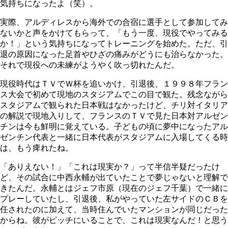
気持ちになったよ（笑）。
実際、アルディレスから海外での合宿に選手として参加してみ
ないかと声をかけてもらって、「もう一度、現役でやってみる
か！」という気持ちになってトレーニングを始めた。ただ、引
退の原因になった足首やひざの痛みがどうにも治らなかった。
それで現役への未練がようやく吹っ切れたんだ。
現役時代はＴＶでＷ杯を追いかけ、引退後、１９９８年フラン
ス大会で初めて現地のスタジアムでこの目で観た。残念ながら
スタジアムで観られた日本戦はなかったけど、チリ対イタリア
の解説で現地入りして、フランスのＴＶで見た日本対アルゼン
チンは今も鮮明に覚えている。子どもの頃に夢中になったアル
ゼンチン代表と一緒に日本代表がスタジアムに入場してくる時
は、もう痺れたね。
「ありえない！」「これは現実か？」って半信半疑だったけ
ど、その試合に中西永輔が出ていたことで夢じゃないと理解で
きたんだ。永輔とはジェフ市原（現在のジェフ千葉）で一緒に
プレーしていたし、引退後、私がやっていた左サイドのＣＢを
任されたのに加えて、当時住んでいたマンションが同じだった
からね。彼がピッチにいることで、これは現実なんだ！と思う