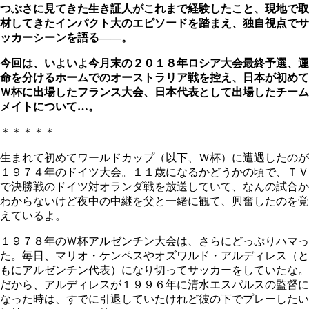
つぶさに見てきた生き証人がこれまで経験したこと、現地で取
材してきたインパクト大のエピソードを踏まえ、独自視点でサ
ッカーシーンを語る――。
今回は、いよいよ今月末の２０１８年ロシア大会
最終予選、運
命を分けるホームでのオーストラリア戦を控え、
日本が初めて
Ｗ杯に出場したフランス大会、日本代表として出場したチーム
メイトについて…。
＊＊＊＊＊
生まれて初めてワールドカップ（以下、Ｗ杯）に遭遇したのが
１９７４年のドイツ大会。１１歳になるかどうかの頃で、ＴＶ
で決勝戦のドイツ対オランダ戦を放送していて、なんの試合か
わからないけど夜中の中継を父と一緒に観て、興奮したのを覚
えているよ。
１９７８年のＷ杯アルゼンチン大会は、さらにどっぷりハマっ
た。毎日、マリオ・ケンペスやオズワルド・アルディレス（と
もにアルゼンチン代表）になり切ってサッカーをしていたな。
だから、アルディレスが１９９６年に清水エスパルスの監督に
なった時は、すでに引退していたけれど彼の下でプレーしたい