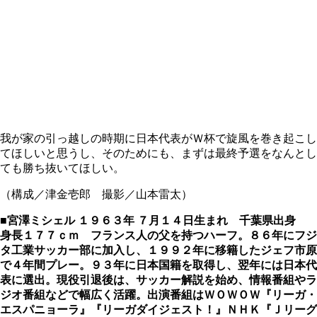
我が家の引っ越しの時期に日本代表がＷ杯で旋風を巻き起こし
てほしいと思うし、そのためにも、まずは最終予選をなんとし
ても勝ち抜いてほしい。
（構成／津金壱郎 撮影／山本雷太）
■宮澤ミシェル
１９６３年 ７月１４日生まれ 千葉県出身
身長１７７ｃｍ フランス人の父を持つハーフ。８６年にフジ
タ工業サッカー部に加入し、１９９２年に移籍したジェフ市原
で４年間プレー。９３年に日本国籍を取得し、翌年には日本代
表に選出。現役引退後は、サッカー解説を始め、情報番組やラ
ジオ番組などで幅広く活躍。出演番組はＷＯＷＯＷ『リーガ・
エスパニョーラ』『リーガダイジェスト！』ＮＨＫ『Ｊリーグ