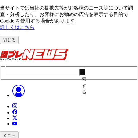
当サイトでは当社の提携先等がお客様のニーズ等について調
査・分析したり、お客様にお勧めの広告を表⽰する⽬的で
Cookie を使⽤する場合があります。
詳しくはこちら
閉じる
検
索
す
る
メニュ