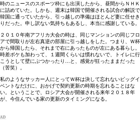
時のニュースのスポーツ枠にも出演したから、昼間からＮＨＫ
に詰めていた。しかも、週末は韓国で開催される試合の解説で
韓国に通っていたから、引っ越しの準備はほとんど妻に任せき
りだった。申し訳ない気持ちもあるし、本当に感謝している。
２０１０年南アフリカ大会の時は、同じマンションの同じフロ
アで間取りが左右真逆の部屋に引っ越しをした。つまり、Ｗ杯
から帰国したら、それまで右にあったものが左にある暮らし。
時差ボケも加わって、１週間くらいは慣れないで、トイレに行
こうとして壁にぶつかったり…と、感覚が狂ったままだった
（苦笑）。
私のようなサッカー人にとってＷ杯は決して忘れないビッグイ
ベントなだけに、おかげで契約更新の時期を忘れることはな
い。ということで、ロシア大会が開催される来年２０１８年
が、今住んでいる家の更新のタイミングになる。