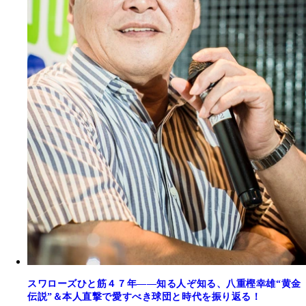
スワローズひと筋４７年――知る人ぞ知る、八重樫幸雄“黄金
伝説”＆本人直撃で愛すべき球団と時代を振り返る！