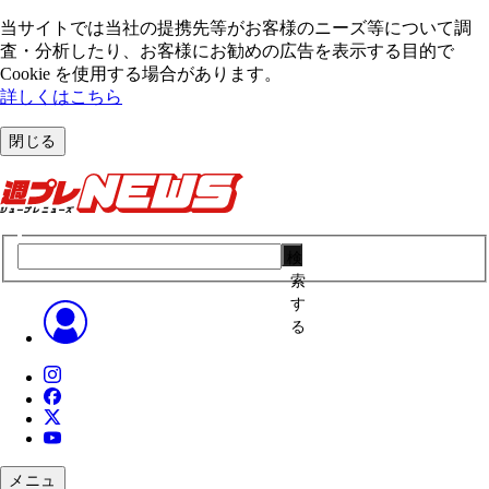
当サイトでは当社の提携先等がお客様のニーズ等について調
査・分析したり、お客様にお勧めの広告を表⽰する⽬的で
Cookie を使⽤する場合があります。
詳しくはこちら
閉じる
検
索
す
る
メニュ