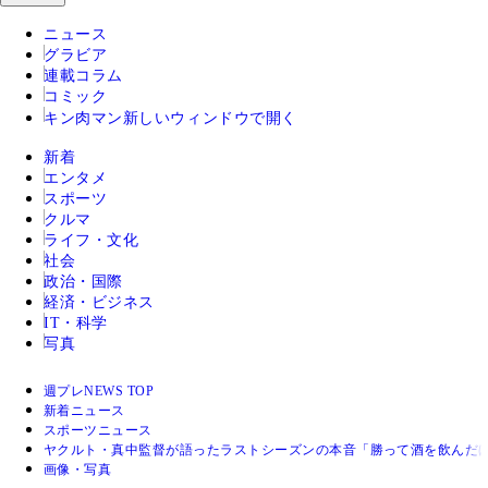
ニュース
グラビア
連載コラム
コミック
キン肉マン
新しいウィンドウで開く
新着
エンタメ
スポーツ
クルマ
ライフ・文化
社会
政治・国際
経済・ビジネス
IT・科学
写真
週プレNEWS TOP
新着ニュース
スポーツニュース
ヤクルト・真中監督が語ったラストシーズンの本音「勝って酒を飲んだ
画像・写真