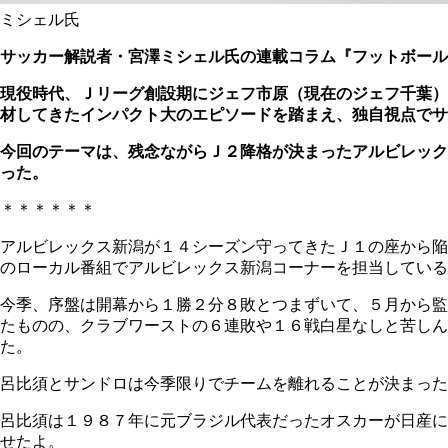
ミシェル氏
サッカー解説者・宮澤ミシェル氏の連載コラム『フットボール
現役時代、Ｊリーグ創設期にジェフ市原（現在のジェフ千葉）
材してきたインパクト大のエピソードを踏まえ、独自視点でサ
今回のテーマは、残念ながらＪ２降格が決まったアルビレック
った。
＊＊＊＊＊＊
アルビレックス新潟が１４シーズン守ってきたＪ１の座から陥
のローカル番組でアルビレックス新潟コーナーを担当している
今季、序盤は開幕から１勝２分８敗とつまずいて、５月から監
たものの、クラブワーストの６連敗や１６戦白星なしと苦しん
た。
呂比須とサンドロは今季限りでチームを離れることが決まった
呂比須は１９８７年に元ブラジル代表だったオスカーが日産に
せたよ。