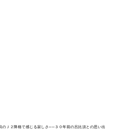
潟のＪ２降格で感じる寂しさ──３０年前の呂比須との思い出