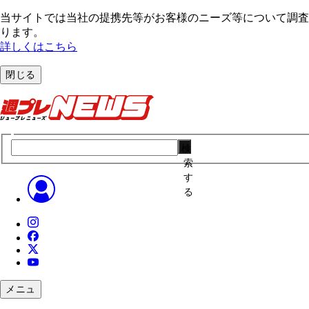
当サイトでは当社の提携先等がお客様のニーズ等について調査・
ります。
詳しくはこちら
閉じる
検
索
す
る
メニュ