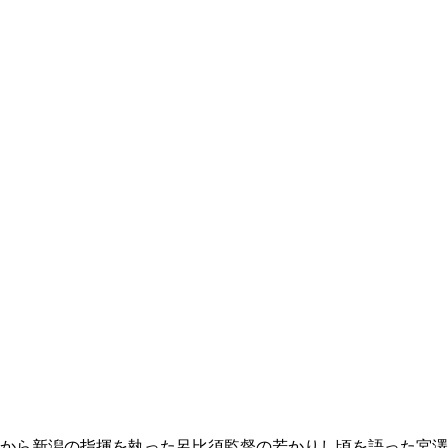
から新潟の指揮を執った呂比須監督の若かりし頃を語った宮澤