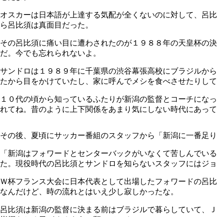
オスカーは日本語が上達する気配が全くないのに対して、呂比
ら呂比須は真面目だった。
その呂比須に痛い目に遭わされたのが１９８８年の天皇杯の
だ。今でも忘れられないよ。
サンドロは１９８９年に千葉県の渋谷幕張高校にブラジルから
たから目をかけていたし、家に呼んでメシを食べさせたりして
１０代の頃から知っているふたりが新潟の監督とコーチになっ
れてね。昔のように上下関係をあまり気にしない時代にあって
その後、夏頃にサッカー番組のスタッフから「新潟に一番足り
「新潟はフォワードとセンターバックがいなくて苦しんでい
た。現役時代の呂比須とサンドロを知らないスタッフにはジョ
Ｗ杯フランス大会に日本代表として出場したフォワードの呂比
なんだけど、時の流れとはいえ少し寂しかったな。
呂比須は新潟の監督に決まる前はブラジルで暮らしていて、Ｊ