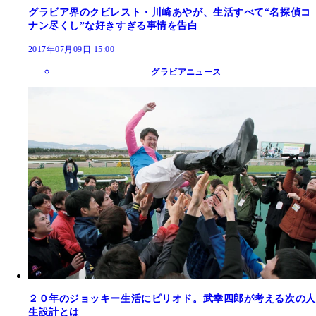
グラビア界のクビレスト・川崎あやが、生活すべて“名探偵コ
ナン尽くし”な好きすぎる事情を告白
2017年07月09日 15:00
グラビアニュース
２０年のジョッキー生活にピリオド。武幸四郎が考える次の人
生設計とは