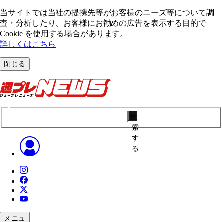
当サイトでは当社の提携先等がお客様のニーズ等について調
査・分析したり、お客様にお勧めの広告を表⽰する⽬的で
Cookie を使⽤する場合があります。
詳しくはこちら
閉じる
検
索
す
る
メニュ