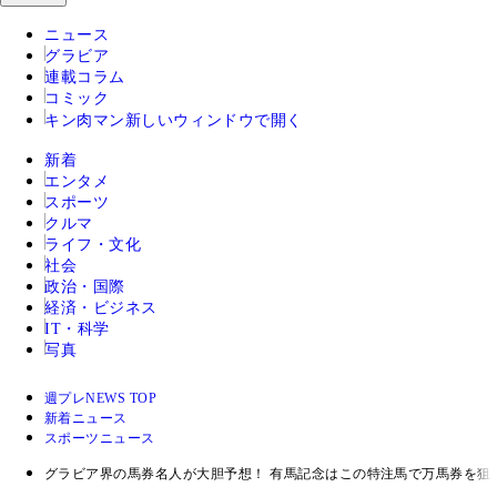
ニュース
グラビア
連載コラム
コミック
キン肉マン
新しいウィンドウで開く
新着
エンタメ
スポーツ
クルマ
ライフ・文化
社会
政治・国際
経済・ビジネス
IT・科学
写真
週プレNEWS TOP
新着ニュース
スポーツニュース
グラビア界の馬券名人が大胆予想！ 有馬記念はこの特注馬で万馬券を狙