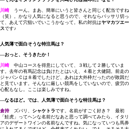
川崎
うーん。まあ、簡単にいうと皆さんと同じく配当ですね
（笑）。かなり人気になると思うので、それならバッサリ切っ
て、あえて穴狙いでいこうかなって。私の対抗は
ヤマカツエー
ス
です♪
人気薄で面白そうな特注馬は？
―おっと、そうきたか！
川崎
中山コースを得意にしていて、３戦して２勝していま
す。去年の有馬記念は負けたとはいえ、４着と大健闘。前走の
ジャパンＣは８着でしたけど、あれは大外枠だったのが敗因だ
と見ています。そんなに厳しい競馬をしていないので、疲労の
心配もなし。ここは楽しみですね。
―なるほど。では、人気薄で面白そうな特注馬は？
倉持
ズバリ、
シャケトラ
です。名前がすごく好き？ 最初
「鮭虎」ってヘンな名前だなあと思って調べてみたら、イタリ
アのデザートワインの名前なんですね。気になっていつも馬券
に入れてるんですけど、全然来てくれない。でも、そろそろ大