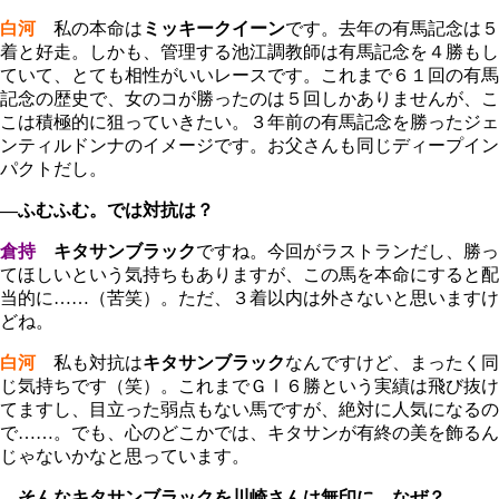
白河
私の本命は
ミッキークイーン
です。去年の有馬記念は５
着と好走。しかも、管理する池江調教師は有馬記念を４勝もし
ていて、とても相性がいいレースです。これまで６１回の有馬
記念の歴史で、女のコが勝ったのは５回しかありませんが、こ
こは積極的に狙っていきたい。３年前の有馬記念を勝ったジェ
ンティルドンナのイメージです。お父さんも同じディープイン
パクトだし。
―ふむふむ。では対抗は？
倉持
キタサンブラック
ですね。今回がラストランだし、勝っ
てほしいという気持ちもありますが、この馬を本命にすると配
当的に……（苦笑）。ただ、３着以内は外さないと思いますけ
どね。
白河
私も対抗は
キタサンブラック
なんですけど、まったく同
じ気持ちです（笑）。これまでＧⅠ６勝という実績は飛び抜け
てますし、目立った弱点もない馬ですが、絶対に人気になるの
で……。でも、心のどこかでは、キタサンが有終の美を飾るん
じゃないかなと思っています。
―そんなキタサンブラックを川崎さんは無印に。なぜ？