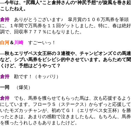
―今年は、“尻職人”こと倉持さんの“神尻予想”が旋風を巻き起
こしたねえ。
倉持
ありがとうございます♪ 皐月賞の１０６万馬券を筆頭
に、１年間で万馬券を１１回ゲットしました。特に、春は絶好
調で、回収率７７７％にもなりました。
白河
＆
川崎
すごーいっ！
―秋もエリザベス女王杯の３連複や、チャンピオンズＣの馬連
など、シブい馬券をビシビシ的中させています。あらためて聞
くけど、予想はどうやって？
倉持
勘です！（キッパリ）
一同
（爆笑）
倉持
でも、馬券を獲らせてもらった馬は、次も応援するよう
にしています。フローラＳ（ステークス）からずっと応援して
いたモズカッチャンが、初めてＧⅠ（エリザベス女王杯）を勝
ったときは、あまりの感動で泣きましたもん。もちろん、馬券
を獲ったうれしさもありましたけど。