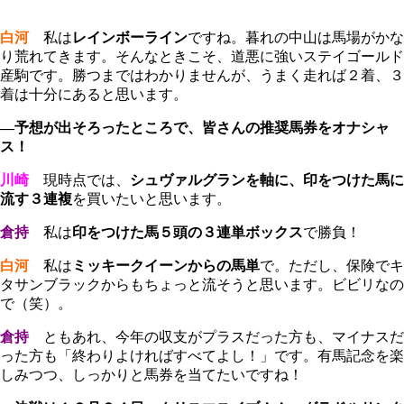
白河
私は
レインボーライン
ですね。暮れの中山は馬場がかな
り荒れてきます。そんなときこそ、道悪に強いステイゴールド
産駒です。勝つまではわかりませんが、うまく走れば２着、３
着は十分にあると思います。
―予想が出そろったところで、皆さんの推奨馬券をオナシャ
ス！
川崎
現時点では、
シュヴァルグランを軸に、印をつけた馬に
流す３連複
を買いたいと思います。
倉持
私は
印をつけた馬５頭の３連単ボックス
で勝負！
白河
私は
ミッキークイーンからの馬単
で。ただし、保険でキ
タサンブラックからもちょっと流そうと思います。ビビリなの
で（笑）。
倉持
ともあれ、今年の収支がプラスだった方も、マイナスだ
った方も「終わりよければすべてよし！」です。有馬記念を楽
しみつつ、しっかりと馬券を当てたいですね！