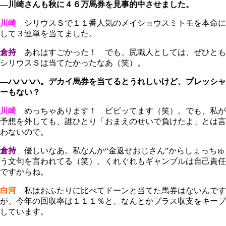
―川崎さんも秋に４６万馬券を見事的中させました。
川崎
シリウスＳで１１番人気のメイショウスミトモを本命に
して３連単を当てました。
倉持
あれはすごかった！ でも、尻職人としては、ぜひとも
シリウスＳは当てたかったなあ（笑）。
―ハハハハ。デカイ馬券を当てるとうれしいけど、プレッシャ
ーもない？
川崎
めっちゃあります！ ビビッてます（笑）。でも、私が
予想を外しても、誰ひとり「おまえのせいで負けたよ」とは言
わないので。
倉持
優しいなあ。私なんか“金返せおじさん”からしょっちゅ
う文句を言われてる（笑）。くれぐれもギャンブルは自己責任
ですからね。
白河
私はおふたりに比べてドーンと当てた馬券はないんです
が、今年の回収率は１１１％と、なんとかプラス収支をキープ
しています。