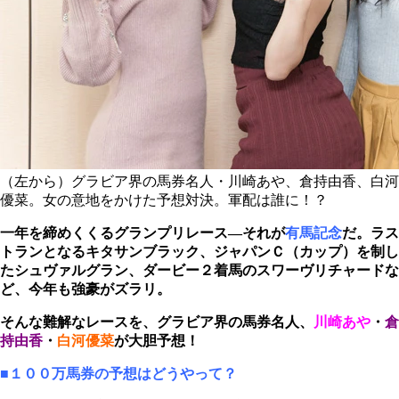
（左から）グラビア界の馬券名人・川崎あや、倉持由香、白河
優菜。女の意地をかけた予想対決。軍配は誰に！？
一年を締めくくるグランプリレース―それが
有馬記念
だ。ラス
トランとなるキタサンブラック、ジャパンＣ（カップ）を制し
たシュヴァルグラン、ダービー２着馬のスワーヴリチャードな
ど、今年も強豪がズラリ。
そんな難解なレースを、グラビア界の馬券名人、
川崎あや
・
倉
持由香
・
白河優菜
が大胆予想！
■１００万馬券の予想はどうやって？