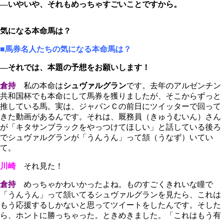
―いやいや、それもめっちゃすごいことですから。
気になる本命馬は？
■馬券名人たちの気になる本命馬は？
―それでは、本題の予想をお願いします！
倉持
私の本命は
シュヴァルグラン
です。去年のアルゼンチン
共和国杯でも本命にして馬券を獲りましたが、そこからずっと
推している馬。実は、ジャパンＣの前日にツイッターで回って
きた動画があるんです。それは、厩務員（きゅうむいん）さん
が「キタサンブラックをやっつけてほしい」と話している後ろ
でシュヴァルグランが「うんうん」って頷（うなず）いてい
て。
川崎
それ見た！
倉持
めっちゃかわいかったよね。ものすごくきれいな瞳で
「うんうん」って頷いてるシュヴァルグランを見たら、これは
もう応援するしかないと思ってツイートをしたんです。そした
ら、ホントに勝っちゃった。ときめきました。「これはもう有