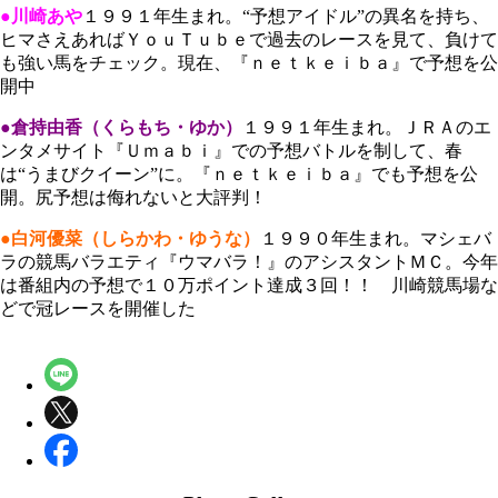
●川崎あや
１９９１年生まれ。“予想アイドル”の異名を持ち、
ヒマさえあればＹｏｕＴｕｂｅで過去のレースを見て、負けて
も強い馬をチェック。現在、『ｎｅｔｋｅｉｂａ』で予想を公
開中
●倉持由香（くらもち・ゆか）
１９９１年生まれ。ＪＲＡのエ
ンタメサイト『Ｕｍａｂｉ』での予想バトルを制して、春
は“うまびクイーン”に。『ｎｅｔｋｅｉｂａ』でも予想を公
開。尻予想は侮れないと大評判！
●白河優菜（しらかわ・ゆうな）
１９９０年生まれ。マシェバ
ラの競馬バラエティ『ウマバラ！』のアシスタントＭＣ。今年
は番組内の予想で１０万ポイント達成３回！！ 川崎競馬場な
どで冠レースを開催した