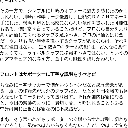
けられていい。
その一方で、シンプルに川崎のオファーに魅力を感じたのかも
しれない。川崎は昨季リーグ優勝し、巨額のＤＡＺＮマネーを
手にした。横浜ＦＭとは比較にならない条件を提示した可能性
もある。僕は常々言っていることだけど、プロなら自分をより
高く評価してくれるクラブを選ぶべき。プロの評価とはお金
だ。今よりも高い年俸を提示するクラブがあるならば、それを
拒む理由はない。“生え抜き”や“チームの顔”は、どんなに条件
がよくても、ライバルクラブに移籍すべきではない、というの
はアマチュア的な考え方。選手の可能性を潰しかねない。
フロントはサポーターに丁寧な説明をすべきだ
ちなみに日本サッカーで僕がいつもヘンだなと思う光景があ
る。選手の移籍先が海外のクラブだと、たとえ０円移籍でも盛
大なセレモニーを行なって送り出す。それが国内移籍になる
と、今回の齋藤のように「裏切り者」と呼ばれることもある。
中身は同じ正当な移籍なのに不思議だよ。
まあ、そう言われてもサポーターの立場からすれば割り切れな
いだろうし、気持ちはわからなくもない。ただ、やはり文句を