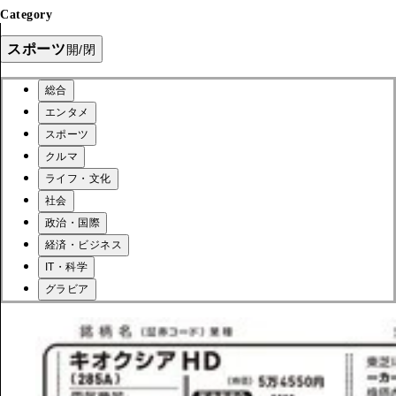
Category
スポーツ
開/閉
総合
エンタメ
スポーツ
クルマ
ライフ・文化
社会
政治・国際
経済・ビジネス
IT・科学
グラビア