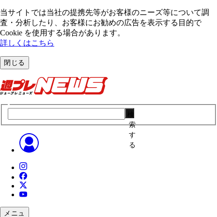
当サイトでは当社の提携先等がお客様のニーズ等について調
査・分析したり、お客様にお勧めの広告を表⽰する⽬的で
Cookie を使⽤する場合があります。
詳しくはこちら
閉じる
検
索
す
る
メニュ