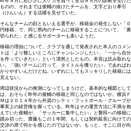
昨年９月に右ひざに大ケガを負って全治８ヵ月の診断を受けた
ものの、それまでは俊輔の抜けたチームを、文字どおり牽引
（けんいん）する活躍を見せていた。
そんなチームの顔ともいえる選手が、移籍金の発生しない「０
円移籍」で、同じ県内のチームに移籍することについて、「裏
切られた」と感じるサポーターも多いようだ。
移籍の理由について、クラブを通して発表された本人のコメン
トは「より難しいところにチャンレンジしたい」「一から自分
を作っていきたい」という漠然としたもの。本音は読み取れな
い。「強いチームに行って、タイトルを獲りたい」であればわ
かりやすいんだけどね。いずれにしてもスッキリした移籍には
見えない。
周辺状況からの推測になってしまうけど、基本的な構図として
は、おそらく昨年の俊輔の移籍と同じなのではないか。横浜Ｆ
Ｍは２０１４年から外資のシティ・フットボール・グループが
事実上の経営権を握っている。昨年はその運営方法に不満を抱
えていた俊輔が、「サッカーに集中したい」と磐田への移籍に
踏み切った。齋藤もこの１年間、もしくは契約延長に向けての
交渉の席で何かを感じたのではないか。もっと、そこに目が向