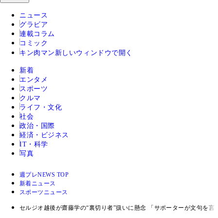
ニュース
グラビア
連載コラム
コミック
キン肉マン
新しいウィンドウで開く
新着
エンタメ
スポーツ
クルマ
ライフ・文化
社会
政治・国際
経済・ビジネス
IT・科学
写真
週プレNEWS TOP
新着ニュース
スポーツニュース
セルジオ越後が齋藤学の“裏切り者”扱いに懸念 「サポーターが文句を