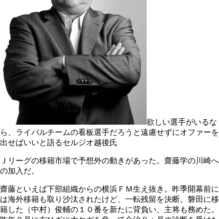
欲しい選手がいるな
ら、ライバルチームの看板選手だろうと遠慮せずにオファーを
出せばいいと語るセルジオ越後氏
Ｊリーグの移籍市場で予想外の動きがあった。齋藤学の川崎へ
の加入だ。
齋藤といえば下部組織からの横浜ＦＭ生え抜き。昨季開幕前に
は海外移籍も取り沙汰されたけど、一転残留を決断。磐田に移
籍した（中村）俊輔の１０番を新たに背負い、主将も務めた。