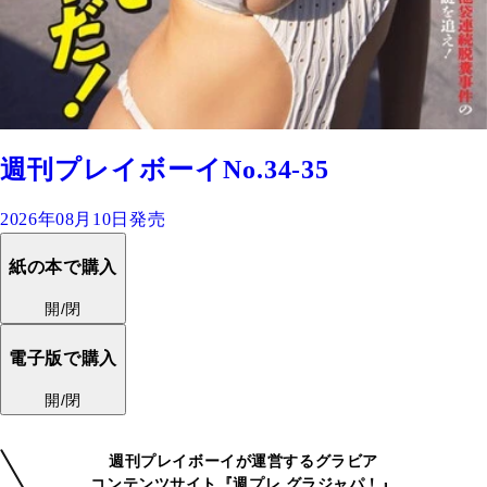
週刊プレイボーイNo.34-35
2026年08月10日発売
紙の本で購入
開/閉
電子版で購入
開/閉
週刊プレイボーイが運営するグラビア
コンテンツサイト『週プレ グラジャパ！』