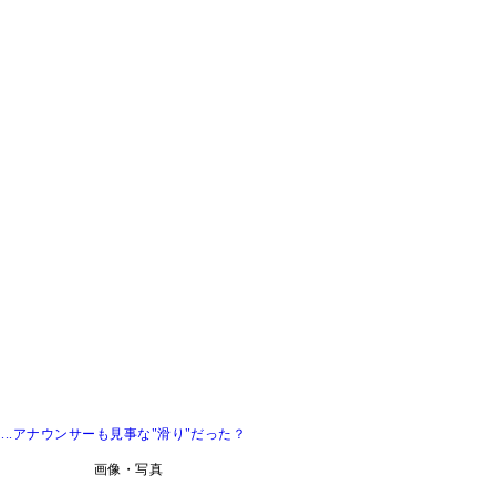
..アナウンサーも見事な"滑り"だった？
画像・写真