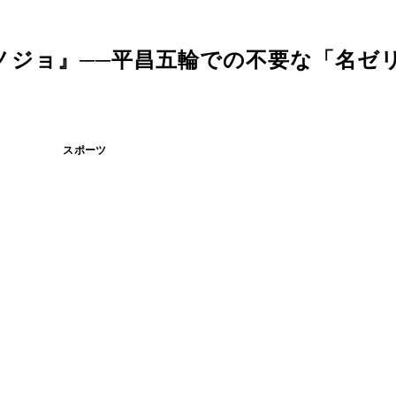
ジョ』──平昌五輪での不要な「名ゼリフ
スポーツ