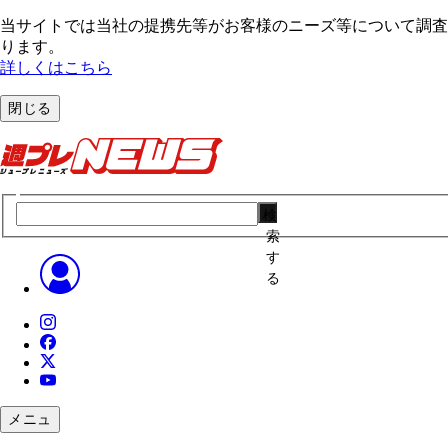
当サイトでは当社の提携先等がお客様のニーズ等について調査・
ります。
詳しくはこちら
閉じる
検
索
す
る
メニュ