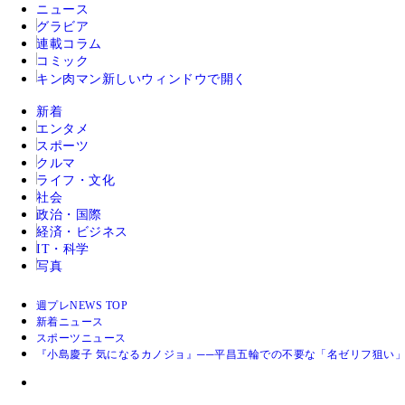
ニュース
グラビア
連載コラム
コミック
キン肉マン
新しいウィンドウで開く
新着
エンタメ
スポーツ
クルマ
ライフ・文化
社会
政治・国際
経済・ビジネス
IT・科学
写真
週プレNEWS TOP
新着ニュース
スポーツニュース
『小島慶子 気になるカノジョ』──平昌五輪での不要な「名ゼリフ狙い」.