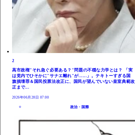
2
高市政権"それ急ぐ必要ある？"問題の不穏な力学とは？ 「実
は党内でひそかに"サナエ離れ"が......」。テキトーすぎる国
旗損壊罪＆国民投票法改正に、国民が望んでいない皇室典範改
正まで...
2026年06月28日 07:00
政治・国際