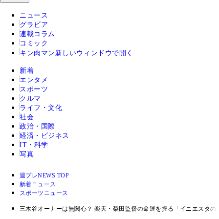
ニュース
グラビア
連載コラム
コミック
キン肉マン
新しいウィンドウで開く
新着
エンタメ
スポーツ
クルマ
ライフ・文化
社会
政治・国際
経済・ビジネス
IT・科学
写真
週プレNEWS TOP
新着ニュース
スポーツニュース
三木谷オーナーは無関心？ 楽天・梨田監督の命運を握る「イニエスタの