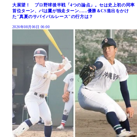
大展望！ プロ野球後半戦「4つの論点」。セは史上初の同率
首位ターン、パは鷹が独走ターン......優勝＆CS進出をかけ
た"真夏のサバイバルレース"の行方は？
2026年08月06日 06:00