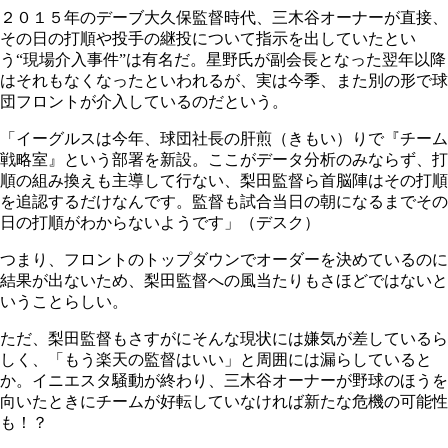
２０１５年のデーブ大久保監督時代、三木谷オーナーが直接、
その日の打順や投手の継投について指示を出していたとい
う“現場介入事件”は有名だ。星野氏が副会長となった翌年以降
はそれもなくなったといわれるが、実は今季、また別の形で球
団フロントが介入しているのだという。
「イーグルスは今年、球団社長の肝煎（きもい）りで『チーム
戦略室』という部署を新設。ここがデータ分析のみならず、打
順の組み換えも主導して行ない、梨田監督ら首脳陣はその打順
を追認するだけなんです。監督も試合当日の朝になるまでその
日の打順がわからないようです」（デスク）
つまり、フロントのトップダウンでオーダーを決めているのに
結果が出ないため、梨田監督への風当たりもさほどではないと
いうことらしい。
ただ、梨田監督もさすがにそんな現状には嫌気が差しているら
しく、「もう楽天の監督はいい」と周囲には漏らしていると
か。イニエスタ騒動が終わり、三木谷オーナーが野球のほうを
向いたときにチームが好転していなければ新たな危機の可能性
も！？