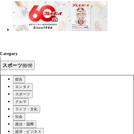
Category
スポーツ
開/閉
総合
エンタメ
スポーツ
クルマ
ライフ・文化
社会
政治・国際
経済・ビジネス