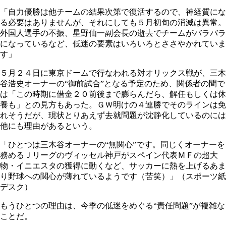
「自力優勝は他チームの結果次第で復活するので、神経質にな
る必要はありませんが、それにしても５月初旬の消滅は異常。
外国人選手の不振、星野仙一副会長の逝去でチームがバラバラ
になっているなど、低迷の要素はいろいろとささやかれていま
す」
５月２４日に東京ドームで行なわれる対オリックス戦が、三木
谷浩史オーナーの“御前試合”となる予定のため、関係者の間で
は「この時期に借金２０前後まで膨らんだら、解任もしくは休
養も」との見方もあった。ＧＷ明けの４連勝でそのラインは免
れそうだが、現状とりあえず去就問題が沈静化しているのには
他にも理由があるという。
「ひとつは三木谷オーナーの“無関心”です。同じくオーナーを
務めるＪリーグのヴィッセル神戸がスペイン代表ＭＦの超大
物・イニエスタの獲得に動くなど、サッカーに熱を上げるあま
り野球への関心が薄れているようです（苦笑）」（スポーツ紙
デスク）
もうひとつの理由は、今季の低迷をめぐる“責任問題”が複雑な
ことだ。