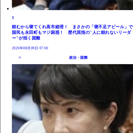
1
頼むから寝てくれ高市総理！ まさかの「寝不足アピール」で
国民も永田町もマジ困惑！ 歴代屈指の"人に頼れないリーダ
ー"が招く国難
2026年08月09日 07:00
政治・国際