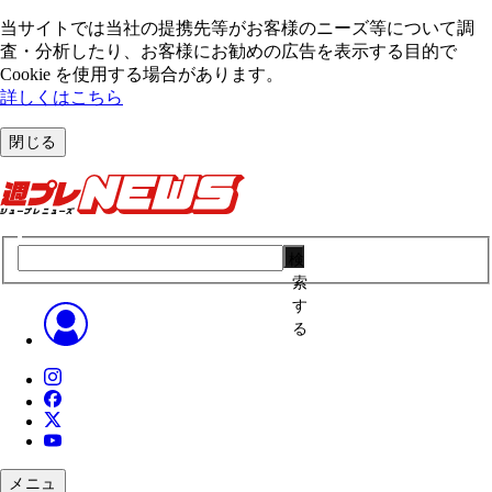
当サイトでは当社の提携先等がお客様のニーズ等について調
査・分析したり、お客様にお勧めの広告を表⽰する⽬的で
Cookie を使⽤する場合があります。
詳しくはこちら
閉じる
検
索
す
る
メニュ