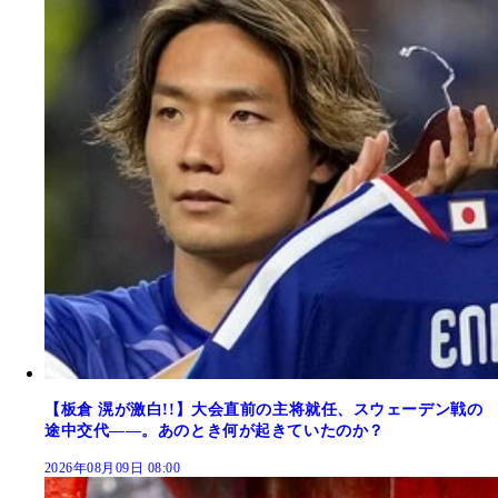
【板倉 滉が激白!!】大会直前の主将就任、スウェーデン戦の
途中交代――。あのとき何が起きていたのか？
2026年08月09日 08:00