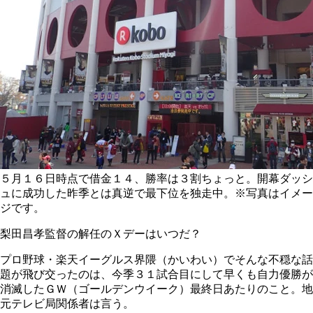
５月１６日時点で借金１４、勝率は３割ちょっと。開幕ダッシ
ュに成功した昨季とは真逆で最下位を独走中。※写真はイメー
ジです。
梨田昌孝監督の解任のＸデーはいつだ？
プロ野球・楽天イーグルス界隈（かいわい）でそんな不穏な話
題が飛び交ったのは、今季３１試合目にして早くも自力優勝が
消滅したＧＷ（ゴールデンウイーク）最終日あたりのこと。地
元テレビ局関係者は言う。