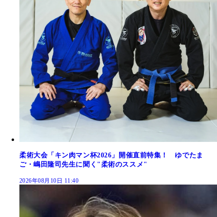
柔術大会「キン肉マン杯2026」開催直前特集！ ゆでたま
ご・嶋田隆司先生に聞く"柔術のススメ"
2026年08月10日 11:40