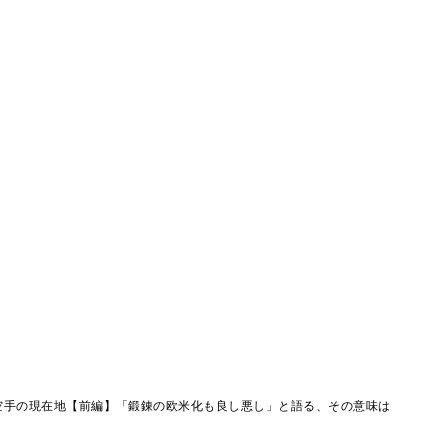
空手の現在地【前編】「鍛錬の欧米化も良し悪し」と語る、その意味は