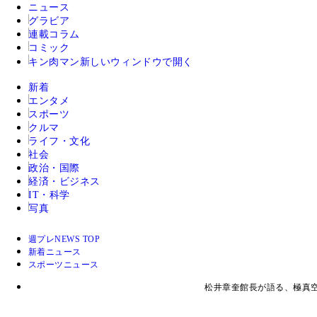
ニュース
グラビア
連載コラム
コミック
キン肉マン
新しいウィンドウで開く
新着
エンタメ
スポーツ
クルマ
ライフ・文化
社会
政治・国際
経済・ビジネス
IT・科学
写真
週プレNEWS TOP
新着ニュース
スポーツニュース
松井章奎館長が語る、極真