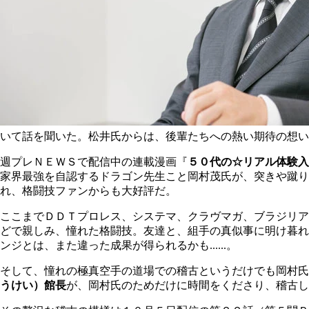
いて話を聞いた。松井氏からは、後輩たちへの熱い期待の想い
週プレＮＥＷＳで配信中の連載漫画『
５０代の☆リアル体験入
家界最強を自認するドラゴン先生こと岡村茂氏が、突きや蹴
れ、格闘技ファンからも大好評だ。
ここまでＤＤＴプロレス、システマ、クラヴマガ、ブラジリア
どで親しみ、憧れた格闘技。友達と、組手の真似事に明け暮れ
ンジとは、また違った成果が得られるかも......。
そして、憧れの極真空手の道場での稽古というだけでも岡村氏
うけい）館長
が、岡村氏のためだけに時間をくださり、稽古し