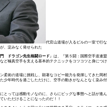
代官山道場が入るビルの一室で行な
が、淀みなく発せられた
門 ドラゴン先生格闘ロード
』は、『第５闘：国際空手道連盟
りなど極真空手を支える基本的テクニックをコツコツと身につ
ン柔術の道場に挑戦し、顕著なコピー能力を発揮してきた岡村
た少年時代を過ごしただけに、空手の動きがなんとなく染み付
にとっては感動モノなのに、さらにビッグな事態へと話が進ん
ていただけることになったのだ！！