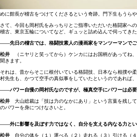
めに館長が稽古をつけてくださるという奇跡。門下生もうらや
さて、今回も岡村氏をみっちりとご指導いただいた格闘家への
稽古、東京五輪についてなど、ギュッと詰め込んで伺ってきた
――先日の稽古では、格闘技素人の漫画家をマンツーマンでご指
松井
（ニヤリと笑ってから）ケンカにはお国柄があってね、
聞きます。
それは、昔からそこに根付いている格闘技、日本なら相撲や柔
村先生も、かつて空手の真似事をしていたというのであれば、
――パワー自慢の岡村氏なのですが、極真空手にパワーは必要
松井
大山総裁は「技は力のなかにあり」という言葉を残して
のパワーを身につけなさいと。
――外に影響を及ぼす力ではなく、自分を支える内なる力とい
松井
自分の体を（１）運べる（２）走れる（３）引ける（４