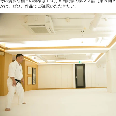
その贅沢な稽古の模様は１０月５日配信の第２２話（第５闘Ｐ
かは、ぜひ、作品でご確認いただきたい。