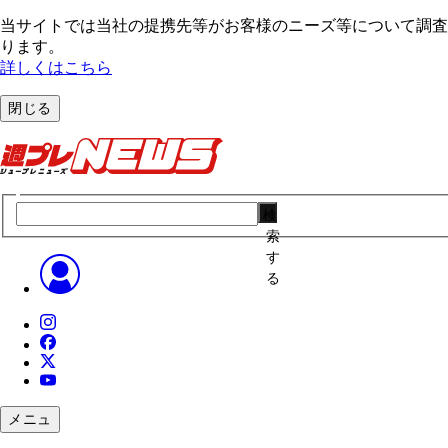
当サイトでは当社の提携先等がお客様のニーズ等について調査・
ります。
詳しくはこちら
閉じる
検
索
す
る
メニュ