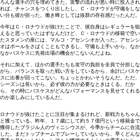
ろんな選手の穴を埋めてきた。攻撃の流れが悪い時に投入され
れば、チャンスをつくり出したし、Ｃ・ロナウドが守備をしな
い分も彼が担った。働き蜂としては抜群の存在感だったんだ。
今年はＣ・ロナウドが抜けたことで、彼自身はレギュラーを狙
えると思っていたはずなんだけど、Ｃ・ロナウドの移籍で空い
たスタメンの座には、マルコ・アセンシオが入った。アセンシ
オはボールをさばくこともできるし、守備も上手いから、なか
なかバスケスに先発出場の機会がこないんだよね。
それに加えて、ほかの選手たちも攻守の負担を全員で分担しな
がら、バランスを取った戦い方をしているから、余計にバスケ
スに出番が回ってこない。ちょっとかわいそうなんだ。ただ、
シーズンは長いから、必ず彼の力が必要なときはくる。だか
ら、その時にバスケスがどんなパフォーマンスを見せてくれる
のか楽しみにしているんだ。
ロナウドが抜けたことに注目が集まるけれど、新戦力もちゃん
と獲っている。昨年、１７歳にして約５７億円という移籍金で
獲得したブラジル人のヴィニシウスが、今季からチームに合流
した。まだトップチームでプレーしていないから、早くどんな