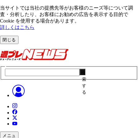
当サイトでは当社の提携先等がお客様のニーズ等について調
査・分析したり、お客様にお勧めの広告を表⽰する⽬的で
Cookie を使⽤する場合があります。
詳しくはこちら
閉じる
検
索
す
る
メニュ