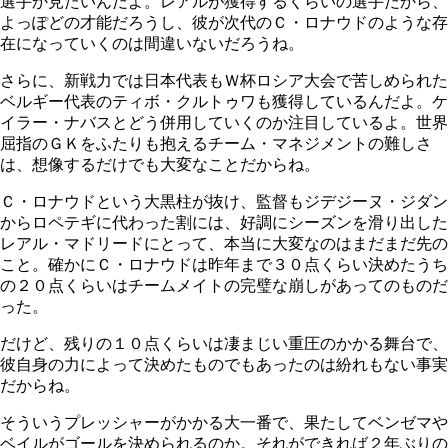
選手か見たいんだよ。レアルが獲得するくらいの選手だから、
よっぽどの才能だろうし、彼が次代のＣ・ロナウドのような存
在になっていくのは間違いないだろうね。
さらに、新戦力では日本代表もＷ杯ロシア大会で苦しめられた
ベルギー代表のティボ・クルトゥワも獲得しているんだよ。ケ
イラー・ナバスとどう併用していくのか注目しているよ。世界
屈指のＧＫをふたりも抱えるチーム・マネジメントの難しさ
は、想像するだけでも大変なことだからね。
Ｃ・ロナウドという大黒柱が抜け、監督もジデジーヌ・ジダン
からロペテギに代わった割には、好調にシーズンを滑り出した
レアル・マドリードにとって、本当に大変なのはまだまだ先の
こと。確かにＣ・ロナウドは昨年まで３０点くらい決めたうち
の２０点くらいはチームメイトの完璧な崩しがあってのものだ
った。
だけど、残りの１０点くらいは凄まじい重圧のかかる舞台で、
彼自身の力によって決めたものでもあったのは紛れもない事実
だからね。
そういうプレッシャーがかかる大一番で、果たしてベンゼマや
ベイルがゴールを決められるのか。それができれば２年ぶりの