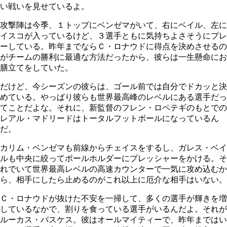
い戦いを見せているよ。
攻撃陣は今季、１トップにベンゼマがいて、右にベイル、左に
イスコが入っているけど、３選手ともに気持ちよさそうにプレ
ーしている。昨年までならＣ・ロナウドに得点を決めさせるの
がチームの勝利に最適な方法だったから、彼らは一生懸命にお
膳立てをしていた。
だけど、今シーズンの彼らは、ゴール前では自分でドカッと決
めている。やっぱり彼らも世界最高峰のレベルにある選手だっ
てことだよな。それに、新監督のフレン・ロペテギのもとでの
レアル・マドリードはトータルフットボールになっているん
だ。
カリム・ベンゼマも前線からチェイスをするし、ガレス・ベイ
ルも中央に絞ってボールホルダーにプレッシャーをかける。そ
れでいて世界最高レベルの高速カウンターで一気に攻め込むか
ら、相手にしたら止めるのがこれ以上に厄介な相手はいない。
Ｃ・ロナウドが抜けた不安を一掃して、多くの選手が輝きを増
しているなかで、割りを食っている選手がいるんだよ。それが
ルーカス・バスケス。彼はオールマイティーで、昨年まではい