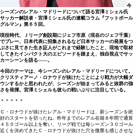
今
シーズンのレアル・マドリードについて語る宮澤ミシェル氏
サッカー解説者・宮澤ミシェル氏の連載コラム『フットボール
グルマン』第６５回。
現役時代、Ｊリーグ創設期にジェフ市原（現在のジェフ千葉）
でプレー、日本代表に招集されるなど日本サッカーの発展をつ
ぶさに見てきた生き証人がこれまで経験したこと、現地で取材
してきたインパクト大のエピソードを踏まえ、独自視点でサッ
カーシーンを語る――。
今回のテーマは、今シーズンのレアル・マドリードについて。
クリスティアーノ・ロナウドが抜けたことにより戦力が大幅ダ
ウンするかと思われたが
、シーズンが始まってみると抜群の強
さを発揮。宮澤ミシェルも彼らの戦いぶりに注目している。
＊＊＊＊＊
Ｃ・ロナウド
が抜けたレアル・マドリードは、新シーズンを絶
好のスタートを切ったね。昨年までのレアル在籍８年間で通算
４５０ゴール以上を奪い、リーグ戦では毎シーズン３０ゴール
近くを決めてきたＣ・ロナウドが抜けた穴を微塵も感じさせな