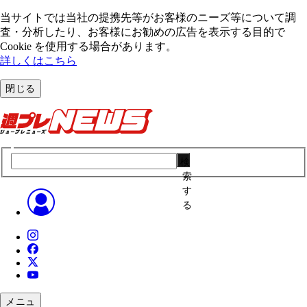
当サイトでは当社の提携先等がお客様のニーズ等について調
査・分析したり、お客様にお勧めの広告を表⽰する⽬的で
Cookie を使⽤する場合があります。
詳しくはこちら
閉じる
検
索
す
る
メニュ