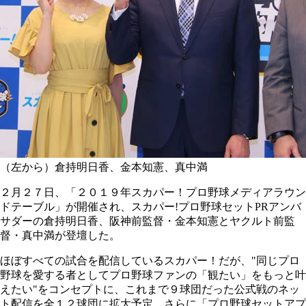
（左から）倉持明日香、金本知憲、真中満
２月２７日、「２０１９年スカパー！プロ野球メディアラウン
ドテーブル」が開催され、スカパー!プロ野球セットPRアンバ
サダーの倉持明日香、阪神前監督・金本知憲とヤクルト前監
督・真中満が登壇した。
ほぼすべての試合を配信しているスカパー！だが、"同じプロ
野球を愛する者としてプロ野球ファンの「観たい」をもっと叶
えたい"をコンセプトに、これまで９球団だった公式戦のネッ
ト配信を全１２球団に拡大予定。さらに「プロ野球セットアプ