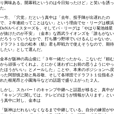
り興味ある。開幕戦というのは今日知ったけど」と笑いを誘っ
た。
一方、「穴党」だという真中は「去年、投手陣が出遅れたの
で、２年連続ってことはない」という理由でセ・リーグは横浜
DeNAベイスターズを、そしてパ・リーグは「やはり菊池雄星
が抜けたのが不安」（金本）な西武ライオンズを「誰もがない
だろうっていうなかで、打ち勝つ野球でいけるんじゃないか。
ドラフト１位の松本（航）君も即戦力で使えそうなので、期待
したい」として選んだ。
金本が阪神の高山俊に「３年一緒だったから、こないだ『頼む
から頑張ってくれよ。とにかく迷わずにお前の思うようにやっ
たほうがいい』とメールした」ことや、本来のポジションへ戻
った阿部慎之助と鳥谷敬、そして各球団でドラフト１位指名さ
れた根尾昂と小園海斗などの話題で盛り上がった２人。
しかし、スカパー！のキャンプ中継へと話題が移ると、真中が
「キャンプに関しては、テレビのほうが情報が入ります」とい
う真中に対し、金本は
「阪神はだれもいなくなるまで中継している。自分の練習がや