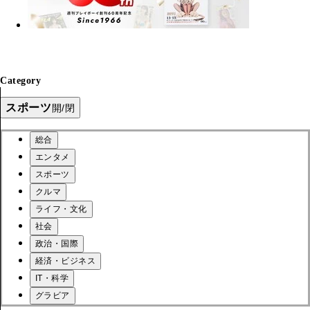
Category
スポーツ
開/閉
総合
エンタメ
スポーツ
クルマ
ライフ・文化
社会
政治・国際
経済・ビジネス
IT・科学
グラビア