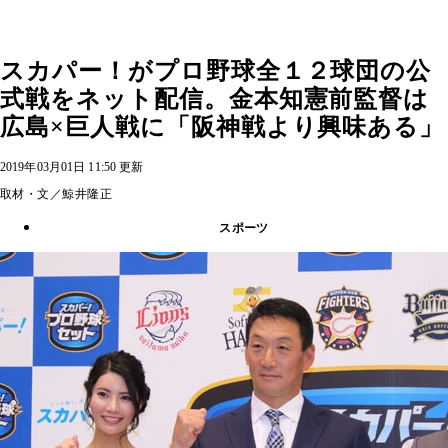
スカパー！がプロ野球全１２球団の公
式戦をネット配信。金本知憲前監督は
広島×巨人戦に「阪神戦より興味ある」
2019年03月01日 11:50 更新
取材・文／鯨井隆正
スポーツ