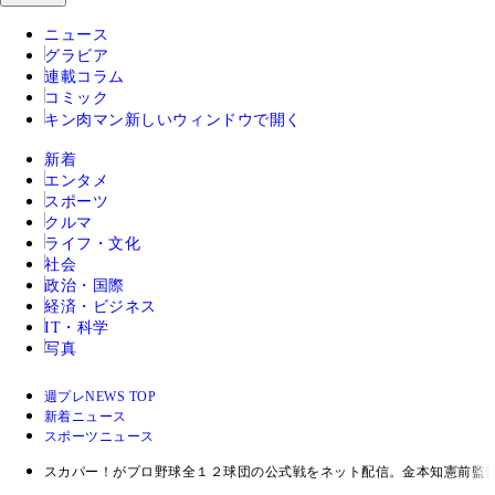
ニュース
グラビア
連載コラム
コミック
キン肉マン
新しいウィンドウで開く
新着
エンタメ
スポーツ
クルマ
ライフ・文化
社会
政治・国際
経済・ビジネス
IT・科学
写真
週プレNEWS TOP
新着ニュース
スポーツニュース
スカパー！がプロ野球全１２球団の公式戦をネット配信。金本知憲前監