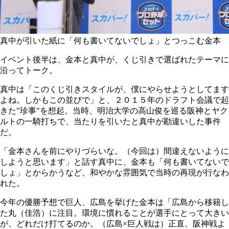
真中が引いた紙に「何も書いてないでしょ」とつっこむ金本
イベント後半は、金本と真中が、くじ引きで選ばれたテーマに
沿ってトーク。
真中は「このくじ引きスタイルが、僕にやらせようとしてます
よね。しかもこの並びで」と、２０１５年のドラフト会議で起
きた"珍事"を想起。当時、明治大学の高山俊を巡る阪神とヤク
ルトの一騎打ちで、当たりを引いたと真中が勘違いした事件
だ。
「金本さんを前にやりづらいな。（今回は）間違えないように
しようと思います」と話す真中に、金本も「何も書いてないで
しょ」とからかうなど、和やかな雰囲気で当時の再現が行なわ
れた。
今年の優勝予想で巨人、広島を挙げた金本は「広島から移籍し
た丸（佳浩）に注目。環境に慣れることが選手にとって大きい
が、どれだけ打てるのか。（広島×巨人戦は）正直、阪神戦よ