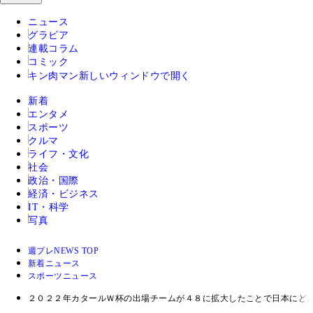
ニュース
グラビア
連載コラム
コミック
キン肉マン
新しいウィンドウで開く
新着
エンタメ
スポーツ
クルマ
ライフ・文化
社会
政治・国際
経済・ビジネス
IT・科学
写真
週プレNEWS TOP
新着ニュース
スポーツニュース
２０２２年カタールＷ杯の出場チームが４８に拡大したことで日本にど