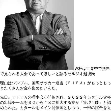
Ｗ杯は世界中で無料
で見られる大会であってほしいと語るセルジオ越後氏
理由はシンプル。国際サッカー連盟（ＦＩＦＡ）がもっともっ
とたくさんお金を集めたいんだ。
先日、ＦＩＦＡの理事会が開催され、２０２２年カタールＷ杯
の出場チームを３２から４８に拡大する案が「実現可能」と認
められた。カタールをメイン開催国としつつ、一部の試合を近