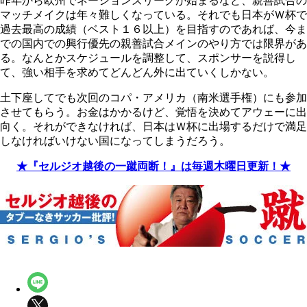
昨年から欧州でネーションズリーグが始まるなど、親善試合の
マッチメイクは年々難しくなっている。それでも日本がＷ杯で
過去最高の成績（ベスト１６以上）を目指すのであれば、今ま
での国内での興行優先の親善試合メインのやり方では限界があ
る。なんとかスケジュールを調整して、スポンサーを説得し
て、強い相手を求めてどんどん外に出ていくしかない。
土下座してでも次回のコパ・アメリカ（南米選手権）にも参加
させてもらう。お金はかかるけど、覚悟を決めてアウェーに出
向く。それができなければ、日本はＷ杯に出場するだけで満足
しなければいけない国になってしまうだろう。
★『セルジオ越後の一蹴両断！』は毎週木曜日更新！★