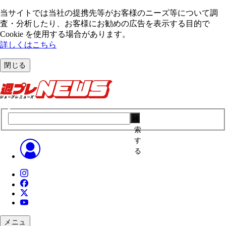
当サイトでは当社の提携先等がお客様のニーズ等について調
査・分析したり、お客様にお勧めの広告を表⽰する⽬的で
Cookie を使⽤する場合があります。
詳しくはこちら
閉じる
検
索
す
る
メニュ