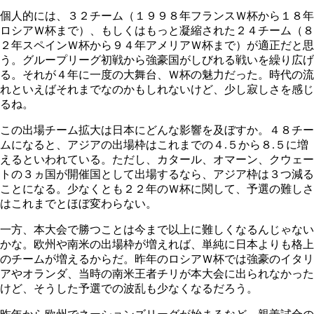
個人的には、３２チーム（１９９８年フランスＷ杯から１８年
ロシアＷ杯まで）、もしくはもっと凝縮された２４チーム（８
２年スペインＷ杯から９４年アメリアＷ杯まで）が適正だと思
う。グループリーグ初戦から強豪国がしびれる戦いを繰り広げ
る。それが４年に一度の大舞台、Ｗ杯の魅力だった。時代の流
れといえばそれまでなのかもしれないけど、少し寂しさを感じ
るね。
この出場チーム拡大は日本にどんな影響を及ぼすか。４８チー
ムになると、アジアの出場枠はこれまでの４.５から８.５に増
えるといわれている。ただし、カタール、オマーン、クウェー
トの３ヵ国が開催国として出場するなら、アジア枠は３つ減る
ことになる。少なくとも２２年のＷ杯に関して、予選の難しさ
はこれまでとほぼ変わらない。
一方、本大会で勝つことは今まで以上に難しくなるんじゃない
かな。欧州や南米の出場枠が増えれば、単純に日本よりも格上
のチームが増えるからだ。昨年のロシアＷ杯では強豪のイタリ
アやオランダ、当時の南米王者チリが本大会に出られなかった
けど、そうした予選での波乱も少なくなるだろう。