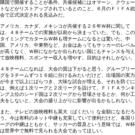
隣国で開催することが条件。共催候補にはオマーン、クウェー
トなどがリストアップされているとのこと。６月のＦＩＦＡ総
会で正式決定される見込みだ。
アメリカ、カナダ、メキシコが共催する２６年Ｗ杯に関して
は、４８チームでの実施が以前から決まっていた。でも、この
タイミングでカタールＷ杯も増チームになるとは驚いた。中
国、アメリカ、中東勢など、お金はあってもサッカーのレベル
が高くなく、Ｗ杯になかなか出られない国にもチャンスを与え
て放映権料、スポンサー収入を増やす。目的はそれしかない。
４８チームになれば、大会の質は下がると思う。グループリー
グを３チームずつ１６組に分けるみたいだけど、出場国の実力
が今まで以上にばらつき、大味な試合が増える。それを防ぐに
は、例えば１次リーグと２次リーグを設けて、ＦＩＦＡランキ
ング上位のシード国は２次リーグから登場させるとか、何か工
夫をしないと、大会の盛り上がりに影響が出るかもしれない。
また、テレビの放映権料も莫大（ばくだい）な金額になるだろ
う。今は有料のネット中継も充実していて便利だけど、各国リ
ーグの中継はともかく、サッカーの普及という意味では、Ｗ杯
は世界中で無料で見られる大会であってほしい。