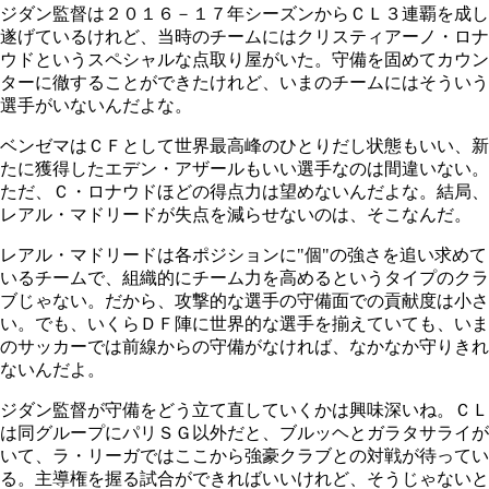
ジダン監督は２０１６－１７年シーズンからＣＬ３連覇を成し
遂げているけれど、当時のチームにはクリスティアーノ・ロナ
ウドというスペシャルな点取り屋がいた。守備を固めてカウン
ターに徹することができたけれど、いまのチームにはそういう
選手がいないんだよな。
ベンゼマはＣＦとして世界最高峰のひとりだし状態もいい、新
たに獲得したエデン・アザールもいい選手なのは間違いない。
ただ、Ｃ・ロナウドほどの得点力は望めないんだよな。結局、
レアル・マドリードが失点を減らせないのは、そこなんだ。
レアル・マドリードは各ポジションに"個"の強さを追い求めて
いるチームで、組織的にチーム力を高めるというタイプのクラ
ブじゃない。だから、攻撃的な選手の守備面での貢献度は小さ
い。でも、いくらＤＦ陣に世界的な選手を揃えていても、いま
のサッカーでは前線からの守備がなければ、なかなか守りきれ
ないんだよ。
ジダン監督が守備をどう立て直していくかは興味深いね。ＣＬ
は同グループにパリＳＧ以外だと、ブルッヘとガラタサライが
いて、ラ・リーガではここから強豪クラブとの対戦が待ってい
る。主導権を握る試合ができればいいけれど、そうじゃないと