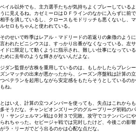
ベイル以外でも、主力選手たちが気持ちよくプレーしているよ
うに見えるね。カゼミーロはＤＦラインのなかに入らずに前で
相手を潰しているし、クロースもモドリッチも悪くないし、マ
ルセロもちゃんと使われている。
そのせいで昨季はレアル・マドリードの若返りの象徴のように
言われたビニシウスは、すっかり出番がなくなっている。左サ
イドに限定して動くように指示され、難しい仕事になっている
ために去年のような輝きがないんだよな。
ジダン監督が古株を重用しているのは、もしかしたらプレシー
ズンマッチの出来が悪かったから、シーズン序盤戦は計算の立
つベテランを起用しながら安定感をもたらそうとしているのか
もね。
とはいえ、計算の立つメンバーを使っても、失点はこれからも
多そうだな。チャンピオンズリーグのグループリーグ初戦のパ
リ・サンジェルマン戦は０対３で完敗。攻守でコテンパンにや
られちゃった。セビージャ戦では完封したけど、今後この影響
がラ・リーガでどう出るのかは心配な点だな。