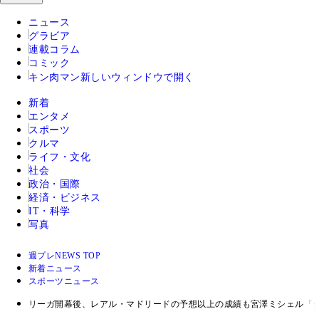
ニュース
グラビア
連載コラム
コミック
キン肉マン
新しいウィンドウで開く
新着
エンタメ
スポーツ
クルマ
ライフ・文化
社会
政治・国際
経済・ビジネス
IT・科学
写真
週プレNEWS TOP
新着ニュース
スポーツニュース
リーガ開幕後、レアル・マドリードの予想以上の成績も宮澤ミシェル「