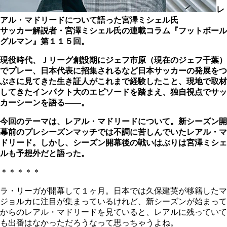
レ
アル・マドリードについて語った宮澤ミシェル氏
サッカー解説者・宮澤ミシェル氏の連載コラム『フットボール
グルマン』第１１５回。
現役時代、Ｊリーグ創設期にジェフ市原（現在のジェフ千葉）
でプレー、日本代表に招集されるなど日本サッカーの発展をつ
ぶさに見てきた生き証人がこれまで経験したこと、現地で取材
してきたインパクト大のエピソードを踏まえ、独自視点でサッ
カーシーンを語る――。
今回のテーマは、レアル・マドリードについて。新シーズン開
幕前のプレシーズンマッチでは不調に苦しんでいたレアル・マ
ドリード。しかし、シーズン開幕後の戦いはぶりは宮澤ミシェ
ルも予想外だと語った。
＊＊＊＊＊
ラ・リーガが開幕して１ヶ月。日本では久保建英が移籍したマ
ジョルカに注目が集まっているけれど、新シーズンが始まって
からのレアル・マドリードを見ていると、レアルに残っていて
も出番はなかっただろうなって思っちゃうよね。