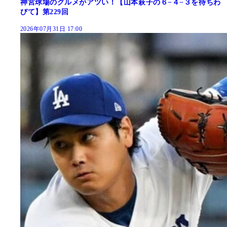
神宮球場のグルメがアツい！【山本萩子の６−４−３を待ちわ
びて】第229回
2026年07月31日 17:00