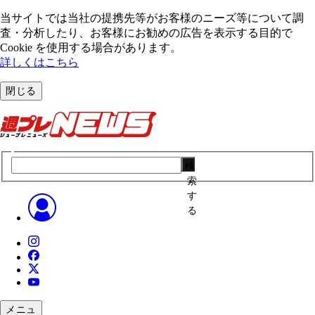
当サイトでは当社の提携先等がお客様のニーズ等について調
査・分析したり、お客様にお勧めの広告を表⽰する⽬的で
Cookie を使⽤する場合があります。
詳しくはこちら
閉じる
検
索
す
る
メニュ