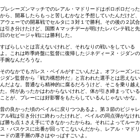
プレシーズンマッチでのレアル・マドリードはボロボロだった
から、開幕したらもっと苦しむかなと予想していたんだけど、
アウェーでの開幕戦でセルタに３対１で勝利。その後の２試合
は引き分けたけど、国際Ａマッチデーが明けたレバンテ戦と先
日のセビージャ戦には勝利した。
すばらしいとは言えないけれど、それなりの戦いをしている
よ。これは昨季終盤に監督に復帰したジネディーヌ・ジダンの
手腕なんだろうな。
そのなかでもガレス・ベイルがすごいんだよ。オフシーズンに
ジダン監督から「戦力構想外だ」と言われた選手とは思えない
んだよな。普通なら精神的に腐るだろうけど、そこを乗り越え
た。何があったかはわからないけれど、体が引き締まっている
ことが、プレーには好影響をもたらしているんじゃないかな。
昔の良かった頃のベイルに戻りつつあるよ。第３節のビジャレ
アル戦は引き分けに終わったけれど、ベイルの同点弾がなけれ
ば勝ち点１さえ手にできなかったからね。それによってルーカ
ス・バスケスに出番が回ってこないんだから、レアル・マドリ
ードの選手層の厚さはやっぱすごいよ。