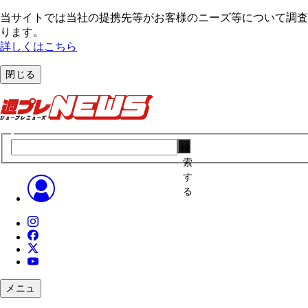
当サイトでは当社の提携先等がお客様のニーズ等について調査・
ります。
詳しくはこちら
閉じる
検
索
す
る
メニュ