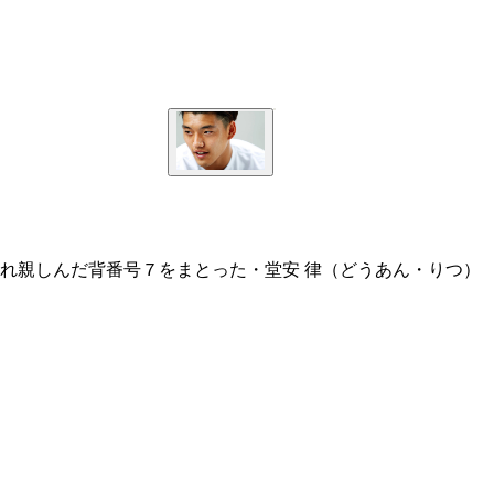
れ親しんだ背番号７をまとった・堂安 律（どうあん・りつ）