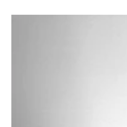
飛躍を遂げた２０１７年のＵ－２０Ｗ杯以来、約２
欧州組８人を招集するなど、ケガ人を除いてほぼベ
森保監督から熱い信頼を受ける堂安は「４人目のオ