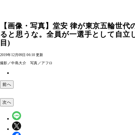
【画像・写真】堂安 律が東京五輪世
ると思うな。全員が一選手として自立し
目)
2019年12月09日 06:10 更新
撮影／中島大介 写真／アフロ
前へ
次へ