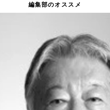
編集部のオススメ
年半ぶりの世代別代表選出となった
ストメンバーだった
ーバーエイジ」を自覚する