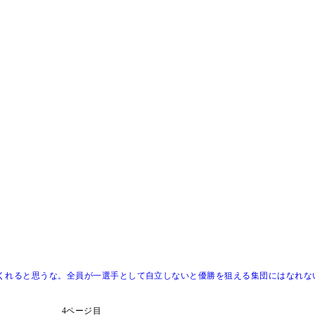
くれると思うな。全員が一選手として自立しないと優勝を狙える集団にはなれな
4ページ目