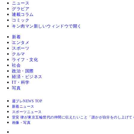
ニュース
グラビア
連載コラム
コミック
キン肉マン
新しいウィンドウで開く
新着
エンタメ
スポーツ
クルマ
ライフ・文化
社会
政治・国際
経済・ビジネス
IT・科学
写真
週プレNEWS TOP
新着ニュース
スポーツニュース
堂安 律が東京五輪世代の仲間に伝えたいこと「誰かが自分をのし上げて
画像・写真