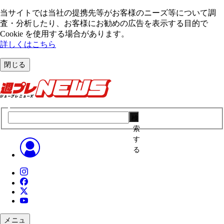
当サイトでは当社の提携先等がお客様のニーズ等について調
査・分析したり、お客様にお勧めの広告を表⽰する⽬的で
Cookie を使⽤する場合があります。
詳しくはこちら
閉じる
検
索
す
る
メニュ