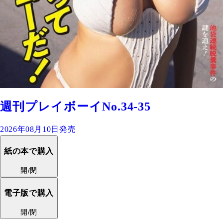
週刊プレイボーイNo.34-35
2026年08月10日発売
紙の本で購入
開/閉
電子版で購入
開/閉