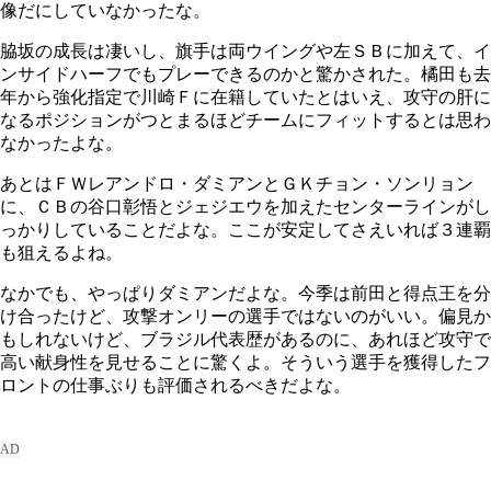
像だにしていなかったな。
脇坂の成長は凄いし、旗手は両ウイングや左ＳＢに加えて、イ
ンサイドハーフでもプレーできるのかと驚かされた。橘田も去
年から強化指定で川崎Ｆに在籍していたとはいえ、攻守の肝に
なるポジションがつとまるほどチームにフィットするとは思わ
なかったよな。
あとはＦＷレアンドロ・ダミアンとＧＫチョン・ソンリョン
に、ＣＢの谷口彰悟とジェジエウを加えたセンターラインがし
っかりしていることだよな。ここが安定してさえいれば３連覇
も狙えるよね。
なかでも、やっぱりダミアンだよな。今季は前田と得点王を分
け合ったけど、攻撃オンリーの選手ではないのがいい。偏見か
もしれないけど、ブラジル代表歴があるのに、あれほど攻守で
高い献身性を見せることに驚くよ。そういう選手を獲得したフ
ロントの仕事ぶりも評価されるべきだよな。