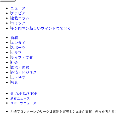
ニュース
グラビア
連載コラム
コミック
キン肉マン
新しいウィンドウで開く
新着
エンタメ
スポーツ
クルマ
ライフ・文化
社会
政治・国際
経済・ビジネス
IT・科学
写真
週プレNEWS TOP
新着ニュース
スポーツニュース
川崎フロンターレのリーグ２連覇を宮澤ミシェルが称賛「先々を考えると