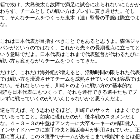
籍で抜け、大島僚太も故障で満足に試合に出られないにもかか
わらず、チームとしての戦い方はブレずに貫き通せた。そし
て、そんなチームをつくった鬼木（達）監督の手腕は際立つよ
な。
これは日本代表が目指すべきことでもあると思うよ。森保ジャ
パンがというのではなく、これから先々の長期視点に立ってと
いう意味でだよ。日本代表はこれまで代表監督が代わるたびに
戦い方も変えながらチームをつくってきた。
だけど、これだけ海外組が増えると、活動時間の限られた代表
では戦い方を浸透させてチームを成熟させていくのは容易では
ない。それならいっそ、川崎Ｆのように戦い方の"基本的な
核"を日本代表にもつくって、それを遂行できる選手たちでブ
レずに戦っていくのがいいんじゃないかと思うんだよ。
逆を言えば、そう思わせるほど、川崎Ｆのサッカーはよくでき
ているってこと。如実に現れたのが、後半戦のスタメンだよ
な。４－３－３の中盤はアンカーに大卒ルーキーの橘田健人、
インサイドハーフに旗手怜央と脇坂泰斗が起用されていた。正
直に言えば、この３選手でチームがあそこまで機能するとは想