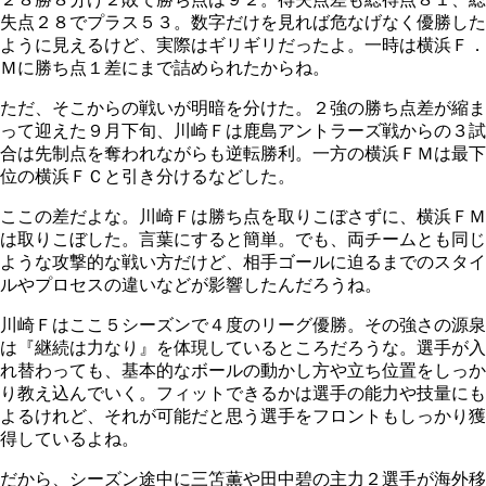
失点２８でプラス５３。数字だけを見れば危なげなく優勝した
ように見えるけど、実際はギリギリだったよ。一時は横浜Ｆ．
Ｍに勝ち点１差にまで詰められたからね。
ただ、そこからの戦いが明暗を分けた。２強の勝ち点差が縮ま
って迎えた９月下旬、川崎Ｆは鹿島アントラーズ戦からの３試
合は先制点を奪われながらも逆転勝利。一方の横浜ＦＭは最下
位の横浜ＦＣと引き分けるなどした。
ここの差だよな。川崎Ｆは勝ち点を取りこぼさずに、横浜ＦＭ
は取りこぼした。言葉にすると簡単。でも、両チームとも同じ
ような攻撃的な戦い方だけど、相手ゴールに迫るまでのスタイ
ルやプロセスの違いなどが影響したんだろうね。
川崎Ｆはここ５シーズンで４度のリーグ優勝。その強さの源泉
は『継続は力なり』を体現しているところだろうな。選手が入
れ替わっても、基本的なボールの動かし方や立ち位置をしっか
り教え込んでいく。フィットできるかは選手の能力や技量にも
よるけれど、それが可能だと思う選手をフロントもしっかり獲
得しているよね。
だから、シーズン途中に三笘薫や田中碧の主力２選手が海外移