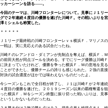
ッカーシーンを語る――。
今回のテーマは、川崎フロンターレについて。見事にＪ１リー
グで２年連続４度目の優勝を遂げた川崎Ｆ。その戦いぶりを宮
澤ミシェルも称賛した。
＊＊＊＊＊
Ｊ１リーグ最終戦の川崎フロンターレｖｓ横浜Ｆ．マリノスの
一戦は、実に見応えのある試合だったね。
川崎Ｆのレアンドロ・ダミアンが先制点を奪えば、横浜Ｆ．Ｍ
の前田大然が同点ゴールを決める。すでにリーグ優勝は川崎Ｆ
に決まっていたけれど、優勝を争った横浜Ｆ．Ｍの意地を見る
ことができたし、優勝チームの誇りも感じられた。２強の直接
対決の試合濃度がほかでは味わえないものだったよ。
今シーズンもこれで全日程が終了し、Ｊ１は川崎Ｆが２年連続
４度目の優勝を遂げた。２０１９シーズン以来の覇権奪還を狙
った横浜Ｆ．Ｍをシーズン終盤に振り切った戦いぶりは、見事
というしかないものだったね。
２８勝８分け２敗で勝ち点は９２。得失点差も総得点８１、総