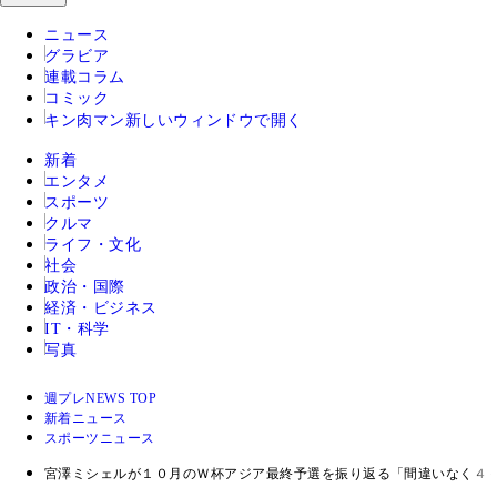
ニュース
グラビア
連載コラム
コミック
キン肉マン
新しいウィンドウで開く
新着
エンタメ
スポーツ
クルマ
ライフ・文化
社会
政治・国際
経済・ビジネス
IT・科学
写真
週プレNEWS TOP
新着ニュース
スポーツニュース
宮澤ミシェルが１０月のＷ杯アジア最終予選を振り返る「間違いなく４