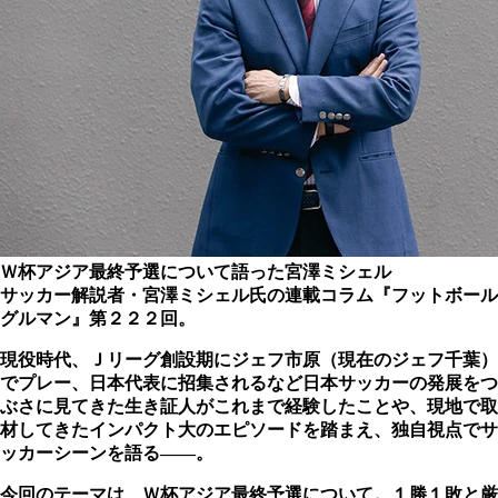
Ｗ杯アジア最終予選について語った宮澤ミシェル
サッカー解説者・宮澤ミシェル氏の連載コラム『フットボール
グルマン』第２２２回。
現役時代、Ｊリーグ創設期にジェフ市原（現在のジェフ千葉）
でプレー、日本代表に招集されるなど日本サッカーの発展をつ
ぶさに見てきた生き証人がこれまで経験したことや、現地で取
材してきたインパクト大のエピソードを踏まえ、独自視点でサ
ッカーシーンを語る――。
今回のテーマは、Ｗ杯アジア最終予選について。１勝１敗と厳