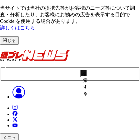
当サイトでは当社の提携先等がお客様のニーズ等について調
査・分析したり、お客様にお勧めの広告を表⽰する⽬的で
Cookie を使⽤する場合があります。
詳しくはこちら
閉じる
検
索
す
る
メニュ