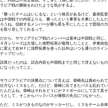
ど、内容は不完全燃焼。そこをどう感じ取ったかが、サウジア
ラビア戦の勝敗をわけたような気がするよ。
『勝ったチームはいじるな』という格言があるけど、森保監督
は中国戦での内容よりも、勝ったという事実を大事にしたんだ
ろうね。信頼するメンバーが勝ち星を手にしたことで普段の力
を取り戻してくれるって。
だから、サウジアラビア戦のメンバーは基本は中国戦と同じ。
９月シリーズは欠場した南野拓実が復帰したことと、伊東純也
に変えて右ＭＦに浅野拓磨を使った以外はいつも通りのライン
ナップだった。
誤算だったのは、試合内容も中国戦までと同じで冴えないもの
になったってこと。
サウジアラビアの決勝点について言えば、柴崎岳は責められて
仕方ないミスをした。だけど、柴崎に出てきたパスも乱れてい
たんだよね。柴崎はそれをどうにかマイボールにして立て直そ
うとして、そこからバックパスが痛恨の失点につながった。
ただ、ミスがつきものなのがサッカーだし、ミスをチーム全体