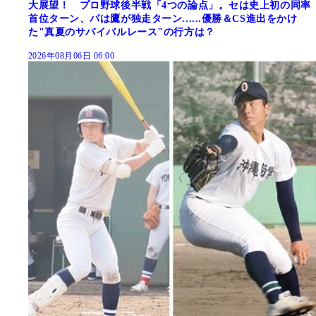
大展望！ プロ野球後半戦「4つの論点」。セは史上初の同率
首位ターン、パは鷹が独走ターン......優勝＆CS進出をかけ
た"真夏のサバイバルレース"の行方は？
2026年08月06日 06:00