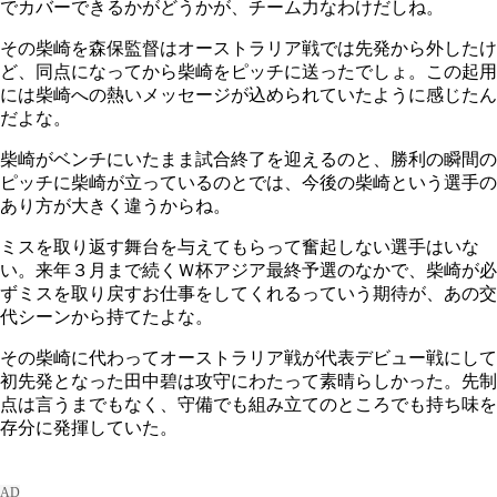
でカバーできるかがどうかが、チーム力なわけだしね。
その柴崎を森保監督はオーストラリア戦では先発から外したけ
ど、同点になってから柴崎をピッチに送ったでしょ。この起用
には柴崎への熱いメッセージが込められていたように感じたん
だよな。
柴崎がベンチにいたまま試合終了を迎えるのと、勝利の瞬間の
ピッチに柴崎が立っているのとでは、今後の柴崎という選手の
あり方が大きく違うからね。
ミスを取り返す舞台を与えてもらって奮起しない選手はいな
い。来年３月まで続くＷ杯アジア最終予選のなかで、柴崎が必
ずミスを取り戻すお仕事をしてくれるっていう期待が、あの交
代シーンから持てたよな。
その柴崎に代わってオーストラリア戦が代表デビュー戦にして
初先発となった田中碧は攻守にわたって素晴らしかった。先制
点は言うまでもなく、守備でも組み立てのところでも持ち味を
存分に発揮していた。