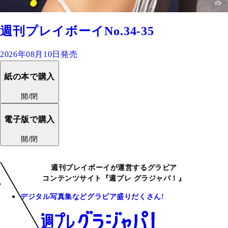
週刊プレイボーイNo.34-35
2026年08月10日発売
紙の本で購入
開/閉
電子版で購入
開/閉
週刊プレイボーイが運営するグラビア
コンテンツサイト『週プレ グラジャパ！』
デジタル写真集などグラビア盛りだくさん!