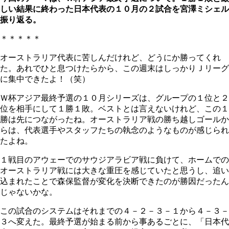
しい結果に終わった日本代表の１０月の２試合を宮澤ミシェル
振り返る。
＊＊＊＊＊
オーストラリア代表に苦しんだけれど、どうにか勝ってくれ
た。あれでひと息つけたらから、この週末はしっかりＪリーグ
に集中できたよ！（笑）
Ｗ杯アジア最終予選の１０月シリーズは、グループの１位と２
位を相手にして１勝１敗。ベストとは言えないけれど、この１
勝は先につながったね。オーストラリア戦の勝ち越しゴールか
らは、代表選手やスタッフたちの執念のようなものが感じられ
たよね。
１戦目のアウェーでのサウジアラビア戦に負けて、ホームでの
オーストラリア戦には大きな重圧を感じていたと思うし、追い
込まれたことで森保監督が変化を決断できたのが勝因だったん
じゃないかな。
この試合のシステムはそれまでの４－２－３－１から４－３－
３へ変えた。最終予選が始まる前から事あるごとに、「日本代