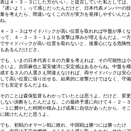
表は４－３－３にした方がいい」と提言していた私としては、
『遅いよ！』って感じだったんだけど、日本代表メンバーの技
量を考えたら、間違いなくこの方が実力を発揮しやすいんだよ
ね。
４－３－３はサイドバックが高い位置を取れれば中盤が厚くな
って、４－２－３－１よりも攻撃は厚みが増えるんだよ。一方
でサイドバックが高い位置を取れないと、後重心になる危険性
もあるんだけどさ。
でも、いまの日本代表ＣＢの力量を考えれば、その可能性は小
さいよ。吉田麻也と冨安健洋に安定感はあるからね。中盤を構
成する３人の人選さえ間違えなければ、両サイドバックは安心
して高い位置に張り出せる。結果的に攻撃だけではなく、守備
でも安定するんだよね。
そのことは森保監督もわかっていたとは思うよ。だけど、変更
しない決断をしたんだよな。この最終予選に向けて４－２－３
－１に費やした時間や積み上げ成果に自信があったから、そこ
に賭けたんだと思うよ。
でも、初戦のオマーン戦に敗れ、中国戦は勝つには勝ったけ