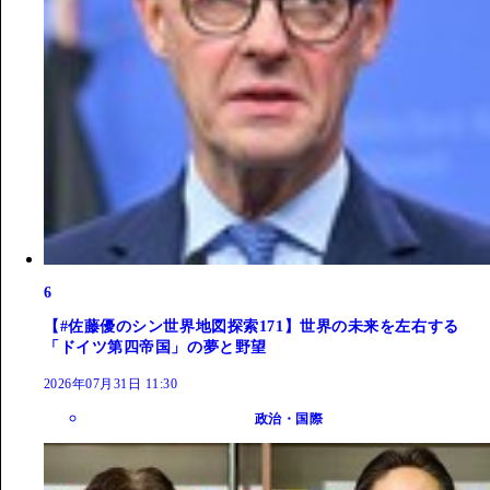
6
【#佐藤優のシン世界地図探索171】世界の未来を左右する
「ドイツ第四帝国」の夢と野望
2026年07月31日 11:30
政治・国際