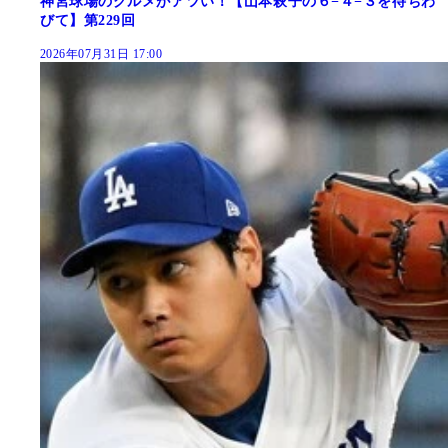
神宮球場のグルメがアツい！【山本萩子の６−４−３を待ちわ
びて】第229回
2026年07月31日 17:00