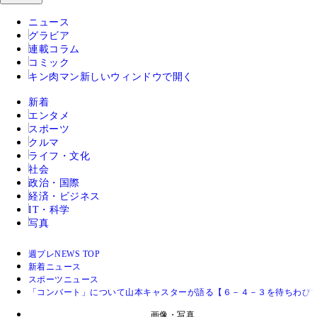
ニュース
グラビア
連載コラム
コミック
キン肉マン
新しいウィンドウで開く
新着
エンタメ
スポーツ
クルマ
ライフ・文化
社会
政治・国際
経済・ビジネス
IT・科学
写真
週プレNEWS TOP
新着ニュース
スポーツニュース
「コンバート」について山本キャスターが語る【６－４－３を待ちわびて
画像・写真