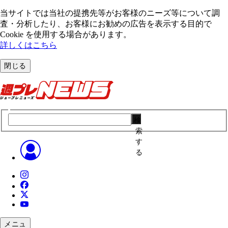
当サイトでは当社の提携先等がお客様のニーズ等について調
査・分析したり、お客様にお勧めの広告を表⽰する⽬的で
Cookie を使⽤する場合があります。
詳しくはこちら
閉じる
検
索
す
る
メニュ