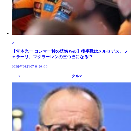
5
【堂本光一 コンマ一秒の恍惚Web】後半戦はメルセデス、フ
ェラーリ、マクラーレンの三つ巴になる!?
2026年08月07日 08:00
クルマ