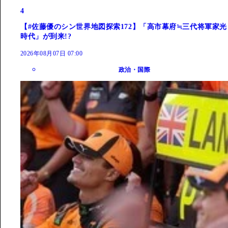
4
【#佐藤優のシン世界地図探索172】「高市幕府≒三代将軍家光
時代」が到来!?
2026年08月07日 07:00
政治・国際