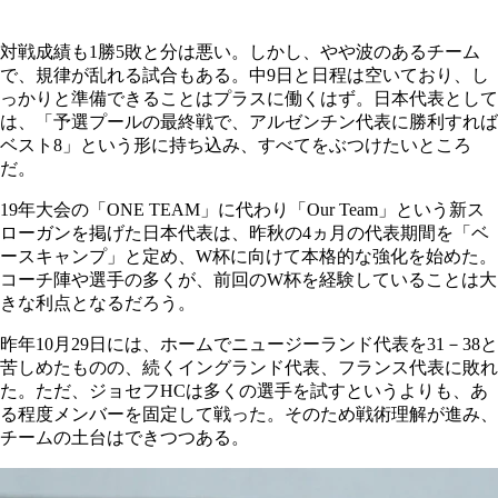
対戦成績も1勝5敗と分は悪い。しかし、やや波のあるチーム
で、規律が乱れる試合もある。中9日と日程は空いており、し
っかりと準備できることはプラスに働くはず。日本代表として
は、「予選プールの最終戦で、アルゼンチン代表に勝利すれば
ベスト8」という形に持ち込み、すべてをぶつけたいところ
だ。
19年大会の「ONE TEAM」に代わり「Our Team」という新ス
ローガンを掲げた日本代表は、昨秋の4ヵ月の代表期間を「ベ
ースキャンプ」と定め、W杯に向けて本格的な強化を始めた。
コーチ陣や選手の多くが、前回のW杯を経験していることは大
きな利点となるだろう。
昨年10月29日には、ホームでニュージーランド代表を31－38と
苦しめたものの、続くイングランド代表、フランス代表に敗れ
た。ただ、ジョセフHCは多くの選手を試すというよりも、あ
る程度メンバーを固定して戦った。そのため戦術理解が進み、
チームの土台はできつつある。