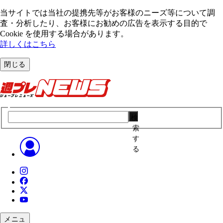
当サイトでは当社の提携先等がお客様のニーズ等について調
査・分析したり、お客様にお勧めの広告を表⽰する⽬的で
Cookie を使⽤する場合があります。
詳しくはこちら
閉じる
検
索
す
る
メニュ