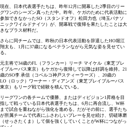
現在、日本代表選手たちは、昨年12月に開幕した2季目のリー
グワンのシーズン真っただ中。昨年、ケガのために代表活動に
参加できなかったSO（スタンドオフ）松田力也（埼玉パナソ
ニックワイルドナイツ）が、開幕戦で復帰を果たしたことは大
きなプラス材料だ。
さらに同チームでは、昨秋の日本代表活動を辞退したHO堀江
翔太も、1月に37歳になるベテランながら元気な姿を見せてい
る。
元主将で34歳のFL（フランカー）リーチ マイケル（東芝ブレ
イブルーパス東京）もケガから復帰して以降は好調を維持。21
歳のSO李 承信（コベルコ神戸スティーラーズ）、20歳の
LO（ロック）ワーナー・ディアンズ（東芝ブレイブルーパス
東京）もリーグ戦で経験を積んでいる。
リーグワンの各チームで優勝、またはディビジョン1昇格を目
指して戦っている日本代表選手たちは、6月に再合流し、W杯
まで試合を重ねながら強化を進める。だがその前に、選手たち
が所属チームで代表にふさわしいプレーを見せ続け、切磋琢磨
（せっさたくま）して個を強くしていくことがW杯につながっ