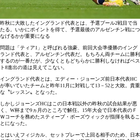
昨秋に大敗したイングランド代表とは、予選プール2戦目で当
たる。いかにポイントを得て、予選最後のアルゼンチン戦につ
なげるかが重要になる
問題は「ティア1」と呼ばれる強豪、前回大会準優勝のイング
ランド代表と、アルゼンチン代表だ。もちろん両チームに勝利
するのが一番だが、少なくともどちらかに勝利しなければベス
ト8進出の道は見えてこない。
イングランド代表とは、エディー・ジョーンズ前日本代表HC
が率いていたチームと昨年11月に対戦して13－52と大敗。貴重
な〝レッスン〟となった。
しかしジョーンズHCはこの日本戦以外の昨秋の試合結果が悪
く、W杯まで9ヵ月のところで解任。15年大会で日本代表のＦ
Ｗコーチを務めたスティーブ・ボーズウィックが指揮を執るこ
とになった。
とはいえフィジカル、セットプレーで上回る相手のため、日本