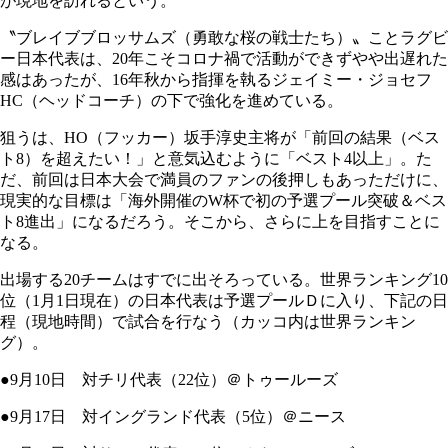
が現地を訪れるという。
〝ブレイブブロッサムズ（勇敢な桜の戦士たち）〟ことラグビ
ー日本代表は、20年こそコロナ禍で活動ができずやや出遅れた
感はあったが、16年秋から指揮を執るジェイミー・ジョセフ
HC（ヘッドコーチ）の下で強化を進めている。
狙うは、HO（フッカー）坂手淳史主将が「前回の結果（ベス
ト8）を超えたい！」と意気込むように「ベスト4以上」。た
だ、前回は日本大会で満員のファンの後押しもあっただけに、
現実的な目標は「海外開催のW杯で初の予選プール突破＆ベス
ト8進出」になるだろう。そこから、さらに上を目指すことに
なる。
出場する20チームはすでに出そろっている。世界ランキング10
位（1月1日現在）の日本代表は予選プールＤに入り、下記の日
程（現地時間）で試合を行なう（カッコ内は世界ランキン
グ）。
●9月10日 対チリ代表（22位）＠トゥールーズ
●9月17日 対イングランド代表（5位）＠ニース