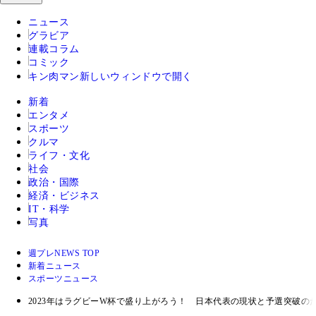
ニュース
グラビア
連載コラム
コミック
キン肉マン
新しいウィンドウで開く
新着
エンタメ
スポーツ
クルマ
ライフ・文化
社会
政治・国際
経済・ビジネス
IT・科学
写真
週プレNEWS TOP
新着ニュース
スポーツニュース
2023年はラグビーW杯で盛り上がろう！ 日本代表の現状と予選突破のた