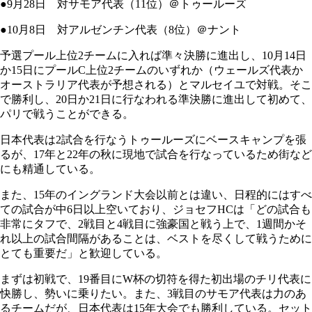
●9月28日 対サモア代表（11位）＠トゥールーズ
●10月8日 対アルゼンチン代表（8位）＠ナント
予選プール上位2チームに入れば準々決勝に進出し、10月14日
か15日にプールC上位2チームのいずれか（ウェールズ代表か
オーストラリア代表が予想される）とマルセイユで対戦。そこ
で勝利し、20日か21日に行なわれる準決勝に進出して初めて、
パリで戦うことができる。
日本代表は2試合を行なうトゥールーズにベースキャンプを張
るが、17年と22年の秋に現地で試合を行なっているため街など
にも精通している。
また、15年のイングランド大会以前とは違い、日程的にはすべ
ての試合が中6日以上空いており、ジョセフHCは「どの試合も
非常にタフで、2戦目と4戦目に強豪国と戦う上で、1週間かそ
れ以上の試合間隔があることは、ベストを尽くして戦うために
とても重要だ」と歓迎している。
まずは初戦で、19番目にW杯の切符を得た初出場のチリ代表に
快勝し、勢いに乗りたい。また、3戦目のサモア代表は力のあ
るチームだが、日本代表は15年大会でも勝利している。セット