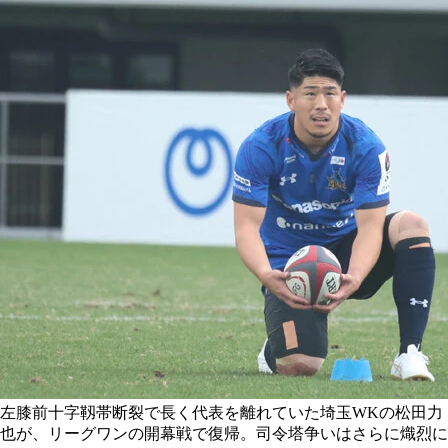
左膝前十字靱帯断裂で長く代表を離れていた埼玉WKの松田力
也が、リーグワンの開幕戦で復帰。司令塔争いはさらに熾烈に