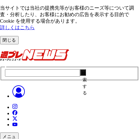
当サイトでは当社の提携先等がお客様のニーズ等について調
査・分析したり、お客様にお勧めの広告を表⽰する⽬的で
Cookie を使⽤する場合があります。
詳しくはこちら
閉じる
検
索
す
る
メニュ