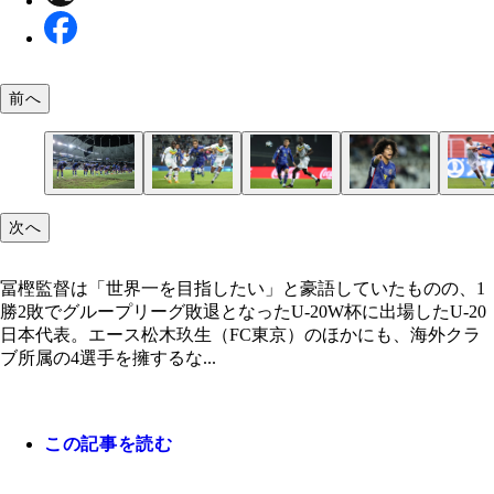
前へ
冨樫監督は「世界一を目指したい」と豪語していた
松木玖生はU-20代表のキャプテンにして大黒柱。
サガン鳥栖からバイエルン・ミュンヘンに引き抜か
渡独当初は苦しむも、着実に成長を遂げて評価を高
髙橋仁胡はバルサの育成組織に所属するレフティ。
次へ
の、1勝2敗でグループリーグ敗退となった
パリ五輪出場を目指すU-22代表にも加わってくる
俊英、福井太智。ボランチとして攻守両面で貢献度
チェイス・アンリ。今大会では「自分の名前を広め
イドバック不足に悩む森保一監督にとっても軽視で
いプレーを披露した
い」と意気込んでいた
い存在か
冨樫監督は「世界一を目指したい」と豪語していたものの、1
勝2敗でグループリーグ敗退となったU-20W杯に出場したU-20
日本代表。エース松木玖生（FC東京）のほかにも、海外クラ
ブ所属の4選手を擁するな...
この記事を読む