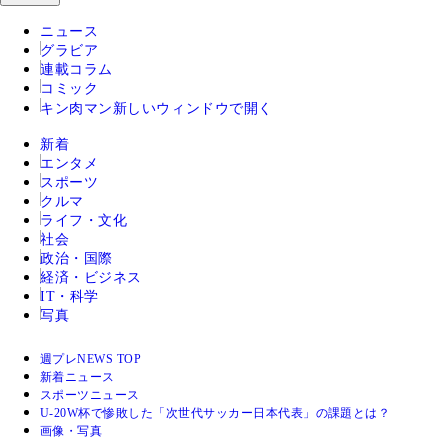
ニュース
グラビア
連載コラム
コミック
キン肉マン
新しいウィンドウで開く
新着
エンタメ
スポーツ
クルマ
ライフ・文化
社会
政治・国際
経済・ビジネス
IT・科学
写真
週プレNEWS TOP
新着ニュース
スポーツニュース
U-20W杯で惨敗した「次世代サッカー日本代表」の課題とは？
画像・写真