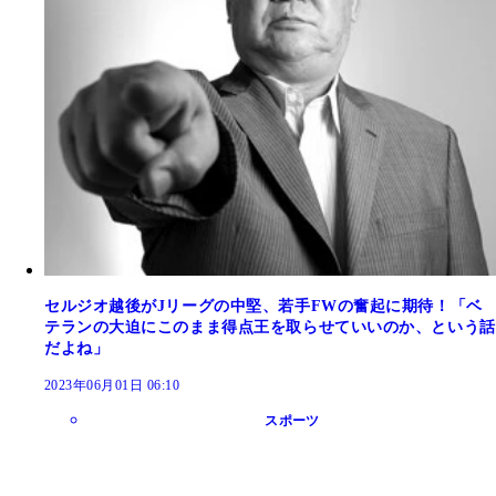
セルジオ越後がJリーグの中堅、若手FWの奮起に期待！「ベ
テランの大迫にこのまま得点王を取らせていいのか、という話
だよね」
2023年06月01日 06:10
スポーツ