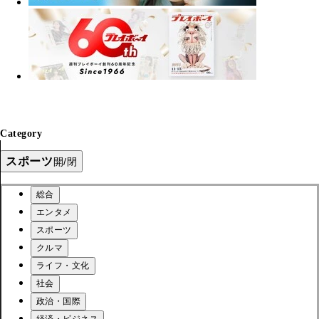
Category
スポーツ
開/閉
総合
エンタメ
スポーツ
クルマ
ライフ・文化
社会
政治・国際
経済・ビジネス