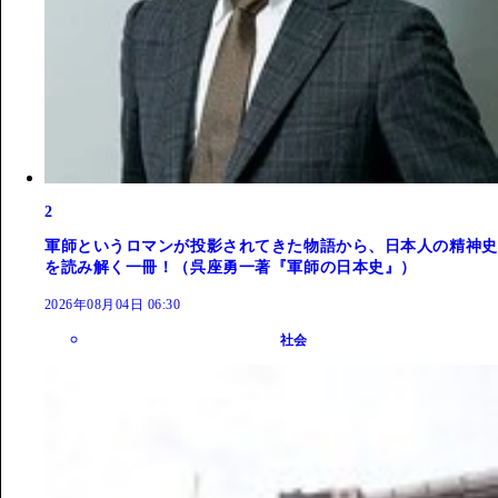
2
軍師というロマンが投影されてきた物語から、日本人の精神史
を読み解く一冊！（呉座勇一著『軍師の日本史』）
2026年08月04日 06:30
社会