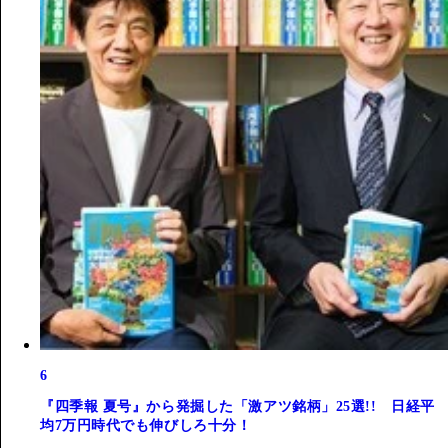
6
『四季報 夏号』から発掘した「激アツ銘柄」25選!! 日経平
均7万円時代でも伸びしろ十分！