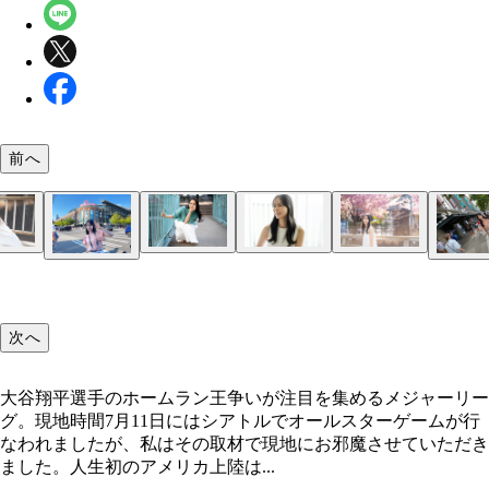
前へ
シアトル到着後すぐ、そのまま球場へ。初めて生で
地元のみなさん、とても好意的に取材を受けてくだ
いざフィールドに。数々の名選手が踏んできた場所
ゴミ箱にすら感動していると、現地のスタッフさん
シアトル名物のクラムチャウダー。美味しくて毎日
今でも目を閉じると、すべての瞬間が鮮明に浮かん
次へ
Tモバイルパークに、外観から感動。
ました。
思うと、このとき履いていた靴についた土を払い落
われました。
事の合間をぬって食べていました。
ます。
ことは、もうできません(笑)。
大谷翔平選手のホームラン王争いが注目を集めるメジャーリー
グ。現地時間7月11日にはシアトルでオールスターゲームが行
なわれましたが、私はその取材で現地にお邪魔させていただき
ました。人生初のアメリカ上陸は...