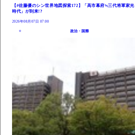
【#佐藤優のシン世界地図探索172】「高市幕府≒三代将軍家光
時代」が到来!?
2026年08月07日 07:00
政治・国際