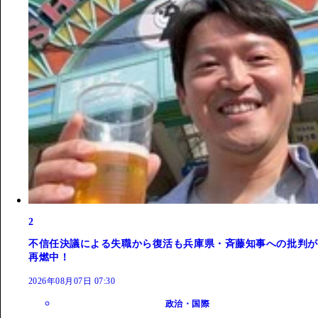
2
不信任決議による失職から復活も兵庫県・斉藤知事への批判が
再燃中！
2026年08月07日 07:30
政治・国際