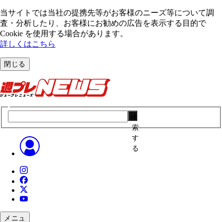
当サイトでは当社の提携先等がお客様のニーズ等について調
査・分析したり、お客様にお勧めの広告を表⽰する⽬的で
Cookie を使⽤する場合があります。
詳しくはこちら
閉じる
検
索
す
る
メニュ