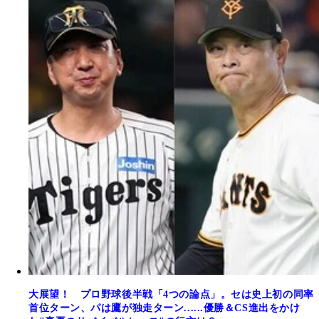
大展望！ プロ野球後半戦「4つの論点」。セは史上初の同率
首位ターン、パは鷹が独走ターン......優勝＆CS進出をかけ