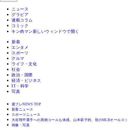
ニュース
グラビア
連載コラム
コミック
キン肉マン
新しいウィンドウで開く
新着
エンタメ
スポーツ
クルマ
ライフ・文化
社会
政治・国際
経済・ビジネス
IT・科学
写真
週プレNEWS TOP
新着ニュース
スポーツニュース
大谷翔平選手への異例コールも体感。山本萩子的、初のMLBオールスタ
画像・写真