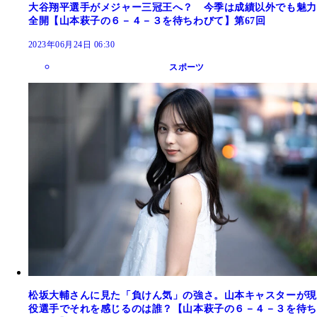
大谷翔平選手がメジャー三冠王へ？ 今季は成績以外でも魅力
全開【山本萩子の６－４－３を待ちわびて】第67回
2023年06月24日 06:30
スポーツ
松坂大輔さんに見た「負けん気」の強さ。山本キャスターが現
役選手でそれを感じるのは誰？【山本萩子の６－４－３を待ち