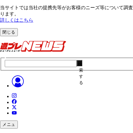
当サイトでは当社の提携先等がお客様のニーズ等について調査・
ります。
詳しくはこちら
閉じる
検
索
す
る
メニュ