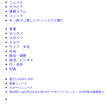
ニュース
グラビア
連載コラム
コミック
キン肉マン
新しいウィンドウで開く
新着
エンタメ
スポーツ
クルマ
ライフ・文化
社会
政治・国際
経済・ビジネス
IT・科学
写真
週プレNEWS TOP
新着ニュース
スポーツニュース
第1回K-1はCHAGE＆ASKAの"リザーバー"だった！【1993年の格闘技