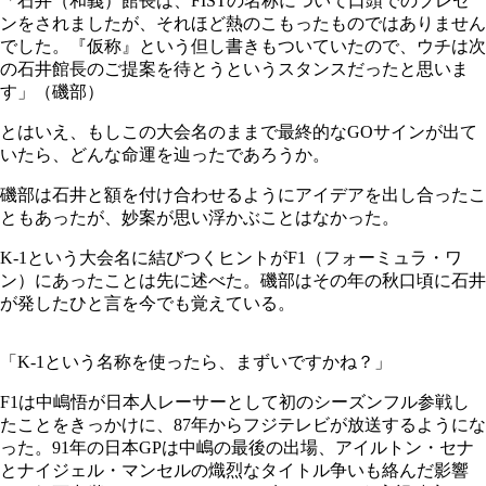
「石井（和義）館長は、FISTの名称について口頭でのプレゼ
ンをされましたが、それほど熱のこもったものではありません
でした。『仮称』という但し書きもついていたので、ウチは次
の石井館長のご提案を待とうというスタンスだったと思いま
す」（磯部）
とはいえ、もしこの大会名のままで最終的なGOサインが出て
いたら、どんな命運を辿ったであろうか。
磯部は石井と額を付け合わせるようにアイデアを出し合ったこ
ともあったが、妙案が思い浮かぶことはなかった。
K-1という大会名に結びつくヒントがF1（フォーミュラ・ワ
ン）にあったことは先に述べた。磯部はその年の秋口頃に石井
が発したひと言を今でも覚えている。
「K-1という名称を使ったら、まずいですかね？」
F1は中嶋悟が日本人レーサーとして初のシーズンフル参戦し
たことをきっかけに、87年からフジテレビが放送するようにな
った。91年の日本GPは中嶋の最後の出場、アイルトン・セナ
とナイジェル・マンセルの熾烈なタイトル争いも絡んだ影響