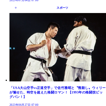
2023年07月04日 07:00
スポーツ
「USA大山空手vs正道空手」で佐竹雅昭と〝熊殺し〟ウィリー
が魅せた、時空を超えた格闘ロマン！【1993年の格闘技ビッ
グバン！】
2023年06月27日 07:00