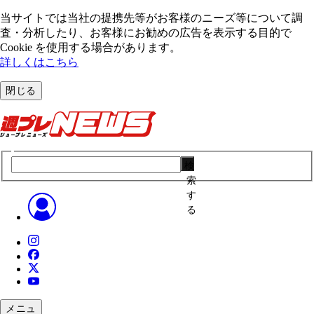
当サイトでは当社の提携先等がお客様のニーズ等について調
査・分析したり、お客様にお勧めの広告を表⽰する⽬的で
Cookie を使⽤する場合があります。
詳しくはこちら
閉じる
検
索
す
る
メニュ