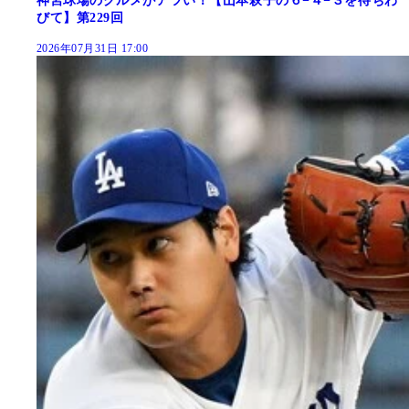
神宮球場のグルメがアツい！【山本萩子の６−４−３を待ちわ
びて】第229回
2026年07月31日 17:00