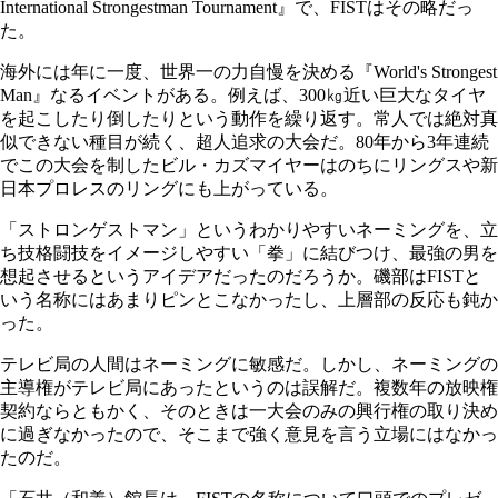
International Strongestman Tournament』で、FISTはその略だっ
た。
海外には年に一度、世界一の力自慢を決める『World's Strongest
Man』なるイベントがある。例えば、300㎏近い巨大なタイヤ
を起こしたり倒したりという動作を繰り返す。常人では絶対真
似できない種目が続く、超人追求の大会だ。80年から3年連続
でこの大会を制したビル・カズマイヤーはのちにリングスや新
日本プロレスのリングにも上がっている。
「ストロンゲストマン」というわかりやすいネーミングを、立
ち技格闘技をイメージしやすい「拳」に結びつけ、最強の男を
想起させるというアイデアだったのだろうか。磯部はFISTと
いう名称にはあまりピンとこなかったし、上層部の反応も鈍か
った。
テレビ局の人間はネーミングに敏感だ。しかし、ネーミングの
主導権がテレビ局にあったというのは誤解だ。複数年の放映権
契約ならともかく、そのときは一大会のみの興行権の取り決め
に過ぎなかったので、そこまで強く意見を言う立場にはなかっ
たのだ。