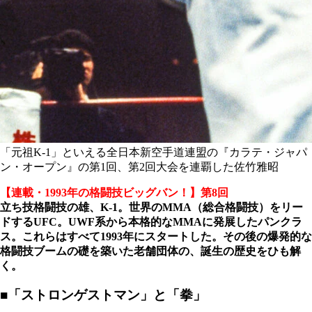
「元祖K-1」といえる全日本新空手道連盟の『カラテ・ジャパ
ン・オープン』の第1回、第2回大会を連覇した佐竹雅昭
【連載・1993年の格闘技ビッグバン！】第8回
立ち技格闘技の雄、K-1。世界のMMA（総合格闘技）をリー
ドするUFC。UWF系から本格的なMMAに発展したパンクラ
ス。これらはすべて1993年にスタートした。その後の爆発的な
格闘技ブームの礎を築いた老舗団体の、誕生の歴史をひも解
く。
■「ストロンゲストマン」と「拳」