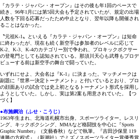
『カラテ・ジャパン・オープン』はその後も年1回のペースで
続き、96年1月には第5回大会も予定されていたが、規定の出場
人数を下回る応募だったため中止となり、翌年以降も開催され
ることはなかった。
〝元祖K-1〟といえる『カラテ・ジャパン・オープン』は短命
に終わったが、現在も続く新空手は参加者のレベルに応じて
K-2、K-3、K-4のカテゴリー別で争われ、プロキックボクサー
の登竜門としても認知されている。那須川天心も武尊もプロデ
ビューする前は新空手の舞台で闘っていた。
いずれにせよ、大会名は『K-1』に決まった。マッチメークは
副題に『世界一決定トーナメント』と付いているとおり、プロ
の顔面ありの試合では史上初となるトーナメント形式を採用し
ようとしていた。しかし、実は第2案も用意されていた。【つ
づく】
●布施鋼治（ふせ・こうじ）
1963年生まれ、北海道札幌市出身。スポーツライター。レスリ
ング、キックボクシング、MMAなど格闘技を中心に『Sports
Graphic Number』（文藝春秋）などで執筆。『吉田沙保里 119
連勝の方程式』（新潮社）でミズノスポーツライター賞優秀賞