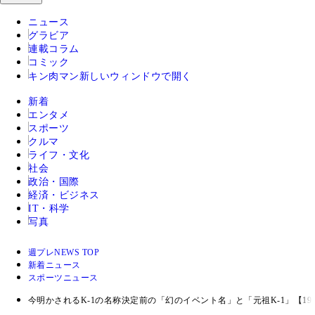
ニュース
グラビア
連載コラム
コミック
キン肉マン
新しいウィンドウで開く
新着
エンタメ
スポーツ
クルマ
ライフ・文化
社会
政治・国際
経済・ビジネス
IT・科学
写真
週プレNEWS TOP
新着ニュース
スポーツニュース
今明かされるK-1の名称決定前の「幻のイベント名」と「元祖K-1」【19