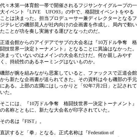
代々木第一体育館一帯で開催されるフジサンケイグループの一
大イベント『LIVE UFO93』の中で、格闘技イベントをやる
ことは決まった。担当プロデューサー兼ディレクターとなるフ
ジテレビの磯部晃人が社内向けの企画書を作成し、局内で動い
たことが功を奏し実施する運びとなったのだ。
正道会館からのアイデアでサブの大会名は『10万ドル争奪 格
闘技世界一決定トーナメント』となることに異論はなかった。
決まっていないのはメインの大会名だけだ。何か親しみやす
く、持続性のあるネーミングはないものか。
磯部が腕を組みながら思案していると、ファックスで正道会館
から新たな企画書が送られてきた。その資料は今も磯部の手元
にある。上部の左隅にはしっかりと「92年7月2日」と記されて
いた。
そこには、『10万ドル争奪 格闘技世界一決定トーナメント』
の名称とともに、新たな大会名が印字されていた。
その名は『FIST』。
直訳すると「拳」となる。正式名称は『Federation of