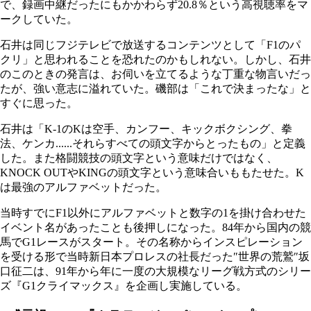
で、録画中継だったにもかかわらず20.8％という高視聴率をマ
ークしていた。
石井は同じフジテレビで放送するコンテンツとして「F1のパ
クリ」と思われることを恐れたのかもしれない。しかし、石井
のこのときの発言は、お伺いを立てるような丁重な物言いだっ
たが、強い意志に溢れていた。磯部は「これで決まったな」と
すぐに思った。
石井は「K-1のKは空手、カンフー、キックボクシング、拳
法、ケンカ......それらすべての頭文字からとったもの」と定義
した。また格闘競技の頭文字という意味だけではなく、
KNOCK OUTやKINGの頭文字という意味合いももたせた。K
は最強のアルファベットだった。
当時すでにF1以外にアルファベットと数字の1を掛け合わせた
イベント名があったことも後押しになった。84年から国内の競
馬でG1レースがスタート。その名称からインスピレーション
を受ける形で当時新日本プロレスの社長だった″世界の荒鷲″坂
口征二は、91年から年に一度の大規模なリーグ戦方式のシリー
ズ『G1クライマックス』を企画し実施している。