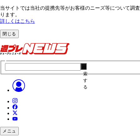
当サイトでは当社の提携先等がお客様のニーズ等について調査・
ります。
詳しくはこちら
閉じる
検
索
す
る
メニュ