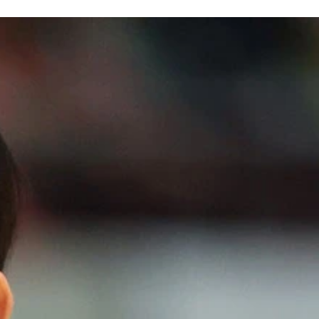
のサポート役が求められる
れる