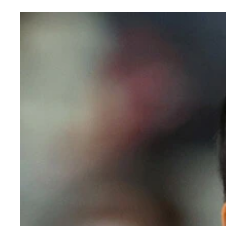
サンズは新シーズンに向けて、得点能力が高いビー
ネッツでプレーした前シーズン、シーズン途中でサ
8月25日に開幕するバスケットボールW杯では、