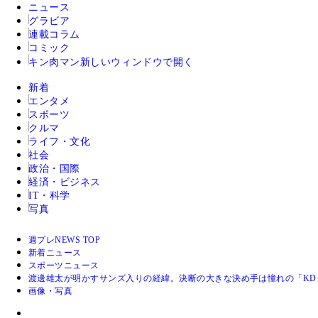
ニュース
グラビア
連載コラム
コミック
キン肉マン
新しいウィンドウで開く
新着
エンタメ
スポーツ
クルマ
ライフ・文化
社会
政治・国際
経済・ビジネス
IT・科学
写真
週プレNEWS TOP
新着ニュース
スポーツニュース
渡邊雄太が明かすサンズ入りの経緯。決断の大きな決め手は憧れの「KD
画像・写真