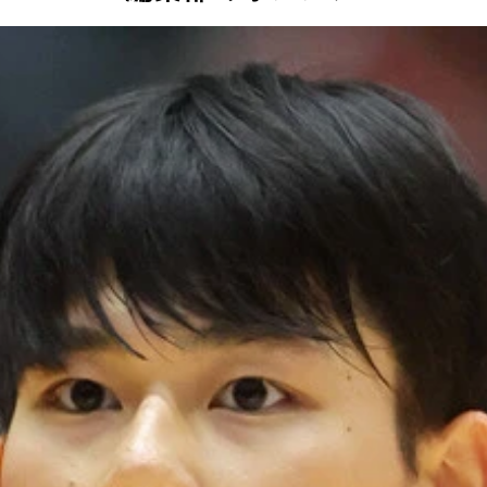
ルをウィザーズからトレードで獲得。渡邊にはスター選手たち
ンズに移籍するデュラント（左）と信頼関係を築いた渡邊
出場を辞退した八村が不在の日本代表の主力として活躍が期待さ