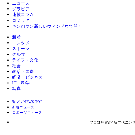
ニュース
グラビア
連載コラム
コミック
キン肉マン
新しいウィンドウで開く
新着
エンタメ
スポーツ
クルマ
ライフ・文化
社会
政治・国際
経済・ビジネス
IT・科学
写真
週プレNEWS TOP
新着ニュース
スポーツニュース
プロ野球界の"新世代エン