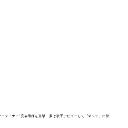
ターテイナー"度会隆輝を直撃 夢は歌手デビューして『Mステ』出演