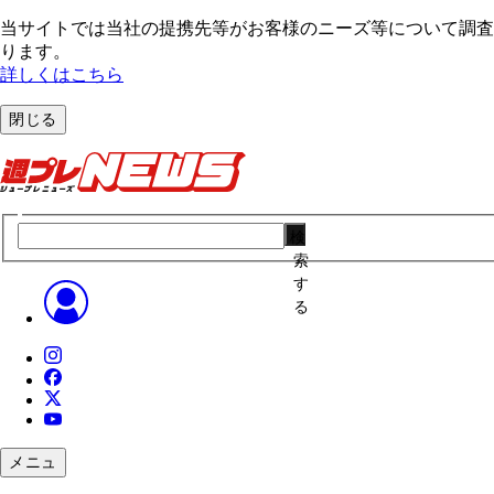
当サイトでは当社の提携先等がお客様のニーズ等について調査・
ります。
詳しくはこちら
閉じる
検
索
す
る
メニュ