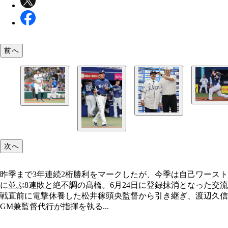
前へ
40歳の大ベテランながら、今季もクリーンナップ
次へ
昨季まで3年連続2桁勝利をマークしたが、今季は
れている中村。ここまでチームトップの7本塁打を
ーストに並ぶ8連敗と絶不調の髙橋。6月24日に登
ている
となった
昨季まで3年連続2桁勝利をマークしたが、今季は自己ワースト
に並ぶ8連敗と絶不調の髙橋。6月24日に登録抹消となった交流
戦直前に電撃休養した松井稼頭央監督から引き継ぎ、渡辺久信
巨人からトレードで加入した松原。早速、新天地で
GM兼監督代行が指揮を執る...
イトでスタメン出場を重ねている