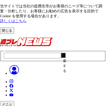
当サイトでは当社の提携先等がお客様のニーズ等について調
査・分析したり、お客様にお勧めの広告を表⽰する⽬的で
Cookie を使⽤する場合があります。
詳しくはこちら
閉じる
検
索
す
る
メニュ