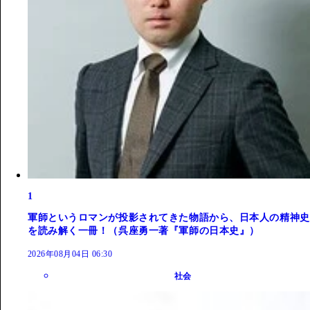
1
軍師というロマンが投影されてきた物語から、日本人の精神史
を読み解く一冊！（呉座勇一著『軍師の日本史』）
2026年08月04日 06:30
社会