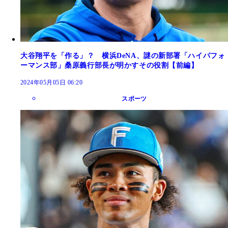
大谷翔平を「作る」？ 横浜DeNA、謎の新部署「ハイパフォ
ーマンス部」桑原義行部長が明かすその役割【前編】
2024年05月05日 06:20
スポーツ