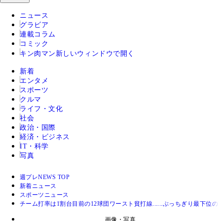
ニュース
グラビア
連載コラム
コミック
キン肉マン
新しいウィンドウで開く
新着
エンタメ
スポーツ
クルマ
ライフ・文化
社会
政治・国際
経済・ビジネス
IT・科学
写真
週プレNEWS TOP
新着ニュース
スポーツニュース
チーム打率は1割台目前の12球団ワースト貧打線......ぶっちぎり最下
画像・写真