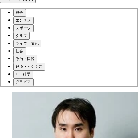
総合
エンタメ
スポーツ
クルマ
ライフ・文化
社会
政治・国際
経済・ビジネス
IT・科学
グラビア