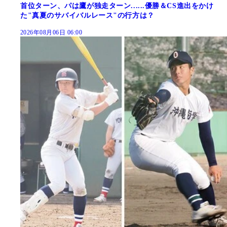
首位ターン、パは鷹が独走ターン......優勝＆CS進出をかけ
た"真夏のサバイバルレース"の行方は？
2026年08月06日 06:00