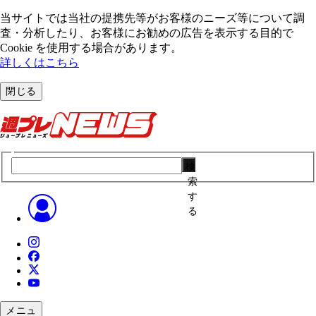
当サイトでは当社の提携先等がお客様のニーズ等について調
査・分析したり、お客様にお勧めの広告を表⽰する⽬的で
Cookie を使⽤する場合があります。
詳しくはこちら
閉じる
検
索
す
る
メニュ