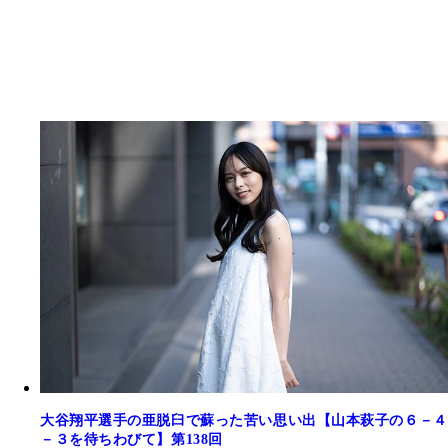
大谷翔平選手の亜脱臼で蘇った苦い思い出【山本萩子の６－４
－３を待ちわびて】第138回