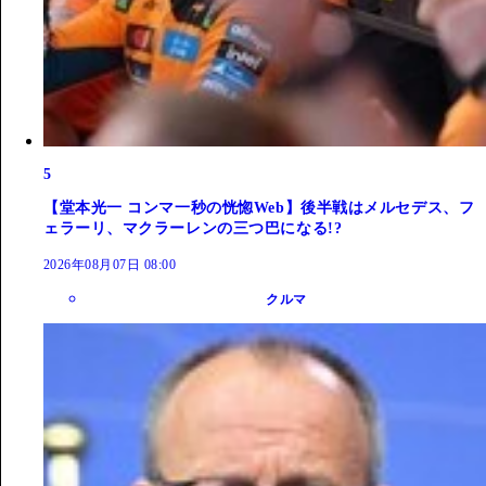
5
【堂本光一 コンマ一秒の恍惚Web】後半戦はメルセデス、フ
ェラーリ、マクラーレンの三つ巴になる!?
2026年08月07日 08:00
クルマ