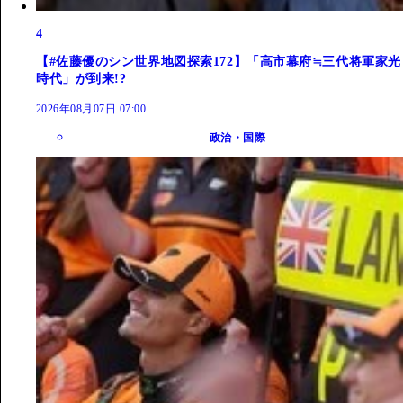
4
【#佐藤優のシン世界地図探索172】「高市幕府≒三代将軍家光
時代」が到来!?
2026年08月07日 07:00
政治・国際