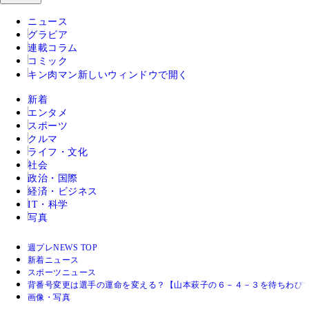
ニュース
グラビア
連載コラム
コミック
キン肉マン
新しいウィンドウで開く
新着
エンタメ
スポーツ
クルマ
ライフ・文化
社会
政治・国際
経済・ビジネス
IT・科学
写真
週プレNEWS TOP
新着ニュース
スポーツニュース
背番号変更は選手の運命を変える？【山本萩子の６－４－３を待ちわびて
画像・写真