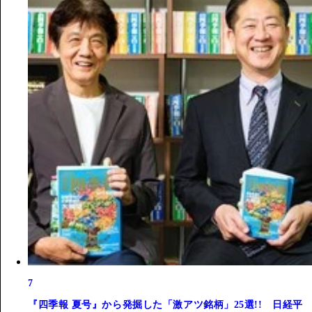
7
『四季報 夏号』から発掘した「激アツ銘柄」25選!! 日経平