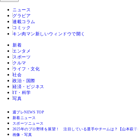
ニュース
グラビア
連載コラム
コミック
キン肉マン
新しいウィンドウで開く
新着
エンタメ
スポーツ
クルマ
ライフ・文化
社会
政治・国際
経済・ビジネス
IT・科学
写真
週プレNEWS TOP
新着ニュース
スポーツニュース
2025年のプロ野球を展望！ 注目している選手やチームは？【山本萩子
画像・写真