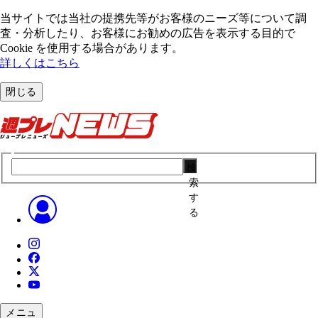
当サイトでは当社の提携先等がお客様のニーズ等について調
査・分析したり、お客様にお勧めの広告を表⽰する⽬的で
Cookie を使⽤する場合があります。
詳しくはこちら
閉じる
検
索
す
る
メニュ