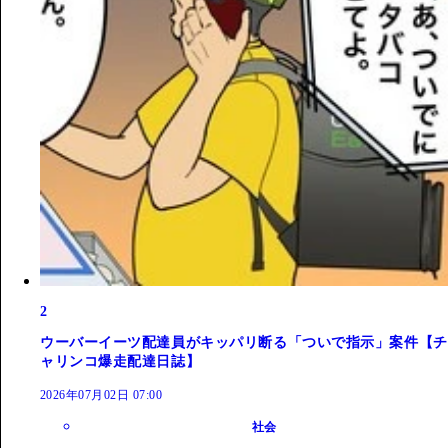
2
ウーバーイーツ配達員がキッパリ断る「ついで指示」案件【チ
ャリンコ爆走配達日誌】
2026年07月02日 07:00
社会