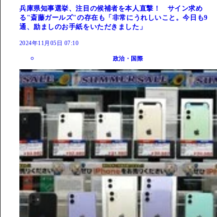
兵庫県知事選挙、注目の候補者を本人直撃！ サイン求め
る"斎藤ガールズ"の存在も「非常にうれしいこと。今日も9
通、励ましのお手紙をいただきました」
2024年11月05日 07:10
政治・国際