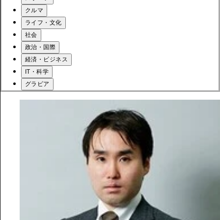
クルマ
ライフ・文化
社会
政治・国際
経済・ビジネス
IT・科学
グラビア