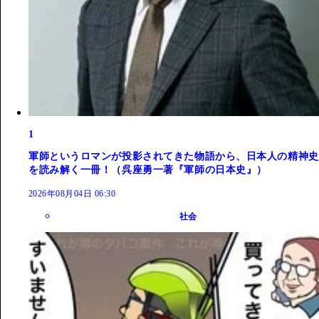
1
軍師というロマンが投影されてきた物語から、日本人の精神史
を読み解く一冊！（呉座勇一著『軍師の日本史』）
2026年08月04日 06:30
社会