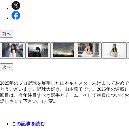
前へ
ナ・リーグでは、この帽子のメッツにも注目。東も
初日の出ならぬ初夕陽。野球好きのみなさまにとっ
次へ
2025年になりそうです。
敵な1年になりますように！
2025年のプロ野球を展望した山本キャスターあけましておめで
とうございます。野球大好き、山本萩子です。2025年の連載1
回目は、今年注目すべき選手とチーム、そして抱負についてお
話しさせて下さい。1）変...
この記事を読む