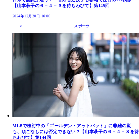
【山本萩子の６－４－３を待ちわびて】第145回
2024年12月20日 16:00
スポーツ
MLBで検討中の「ゴールデン・アットバット」に非難の嵐
も、頭ごなしには否定できない？【山本萩子の６－４－３を待
ちわびて】第144回