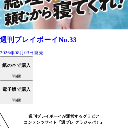
週刊プレイボーイNo.33
2026年08月03日発売
紙の本で購入
開/閉
電子版で購入
開/閉
週刊プレイボーイが運営するグラビア
コンテンツサイト『週プレ グラジャパ！』