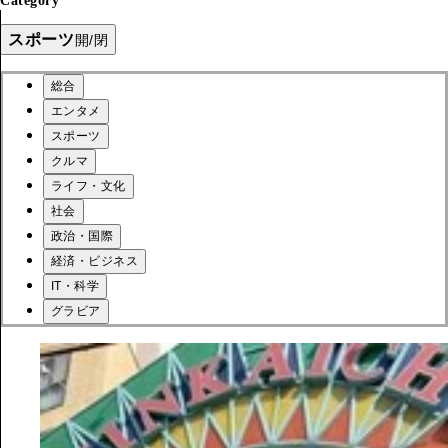
Category
スポーツ
開/閉
総合
エンタメ
スポーツ
クルマ
ライフ・文化
社会
政治・国際
経済・ビジネス
IT・科学
グラビア