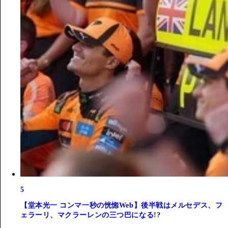
5
【堂本光一 コンマ一秒の恍惚Web】後半戦はメルセデス、フ
ェラーリ、マクラーレンの三つ巴になる!?