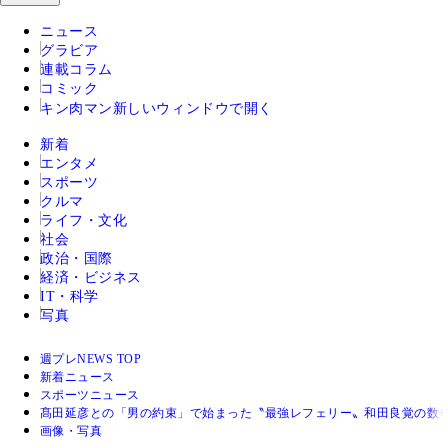
ニュース
グラビア
連載コラム
コミック
キン肉マン
新しいウィンドウで開く
新着
エンタメ
スポーツ
クルマ
ライフ・文化
社会
政治・国際
経済・ビジネス
IT・科学
写真
週プレNEWS TOP
新着ニュース
スポーツニュース
髙田延彦との「男の約束」で始まった〝最強レフェリー〟和田良覚の数
画像・写真