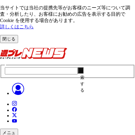
当サイトでは当社の提携先等がお客様のニーズ等について調
査・分析したり、お客様にお勧めの広告を表⽰する⽬的で
Cookie を使⽤する場合があります。
詳しくはこちら
閉じる
検
索
す
る
メニュ