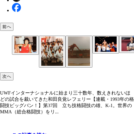
前へ
UWFインターナショナルに始まり三十数年、数え
1997年、UFC日本大会のワンデートーナメントを
いほどの試合を裁いてきた和田良覚レフェリー
桜庭和志を肩車する和田
高校3年の頃の和田
次へ
UWFインターナショナルに始まり三十数年、数えきれないほ
どの試合を裁いてきた和田良覚レフェリー【連載・1993年の格
闘技ビッグバン！】第37回 立ち技格闘技の雄、K-1。世界の
MMA（総合格闘技）をリ...