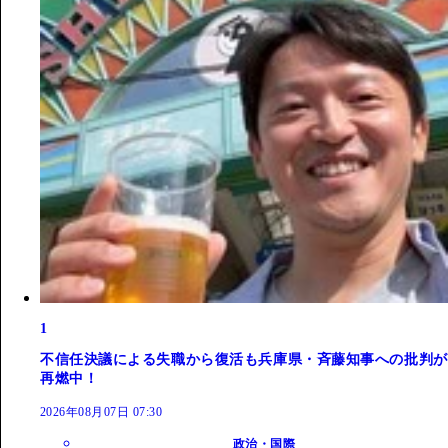
1
不信任決議による失職から復活も兵庫県・斉藤知事への批判が
再燃中！
2026年08月07日 07:30
政治・国際