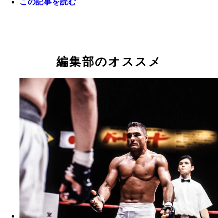
この記事を読む
極真空手をやっていた高校2年時（3列目中央が和
走り高跳びでは県大会で2位に入るなど才能を発揮
編集部のオススメ