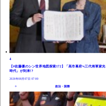
4
【#佐藤優のシン世界地図探索172】「高市幕府≒三代将軍家光
時代」が到来!?
2026年08月07日 07:00
政治・国際