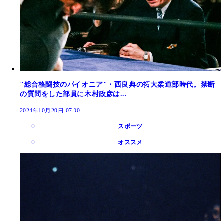
"総合格闘技のパイオニア"・西良典の拓大柔道部時代。禁断
の質問をした部員に木村政彦は...
2024年10月29日 07:00
スポーツ
オススメ