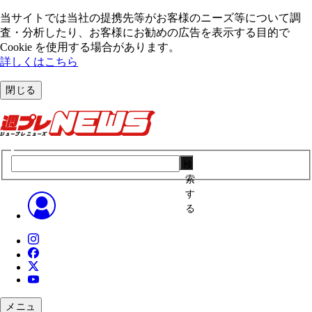
当サイトでは当社の提携先等がお客様のニーズ等について調
査・分析したり、お客様にお勧めの広告を表⽰する⽬的で
Cookie を使⽤する場合があります。
詳しくはこちら
閉じる
検
索
す
る
メニュ