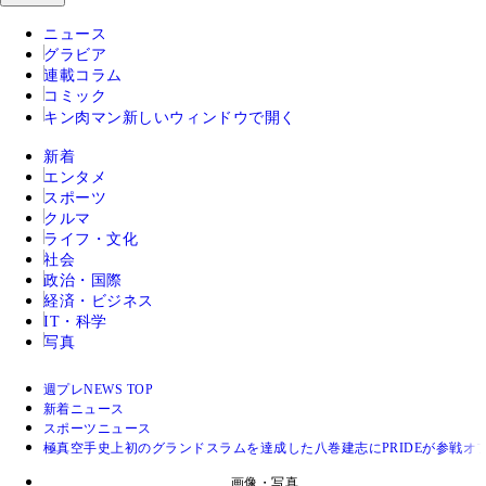
ニュース
グラビア
連載コラム
コミック
キン肉マン
新しいウィンドウで開く
新着
エンタメ
スポーツ
クルマ
ライフ・文化
社会
政治・国際
経済・ビジネス
IT・科学
写真
週プレNEWS TOP
新着ニュース
スポーツニュース
極真空手史上初のグランドスラムを達成した八巻建志にPRIDEが参戦
画像・写真