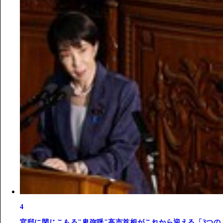
4
官邸に閉じこもる"卑弥呼"高市首相がこれから迎える「3つの