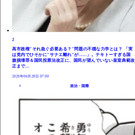
2
高市政権"それ急ぐ必要ある？"問題の不穏な力学とは？ 「実
は党内でひそかに"サナエ離れ"が......」。テキトーすぎる国
旗損壊罪＆国民投票法改正に、国民が望んでいない皇室典範改
正まで...
2026年06月28日 07:00
政治・国際