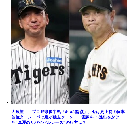
大展望！ プロ野球後半戦「4つの論点」。セは史上初の同率
首位ターン、パは鷹が独走ターン......優勝＆CS進出をかけ
た"真夏のサバイバルレース"の行方は？