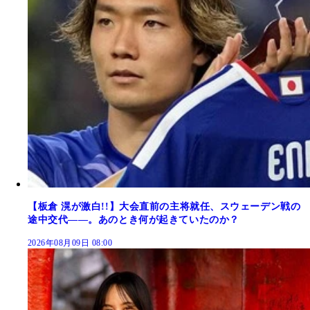
【板倉 滉が激白!!】大会直前の主将就任、スウェーデン戦の
途中交代――。あのとき何が起きていたのか？
2026年08月09日 08:00