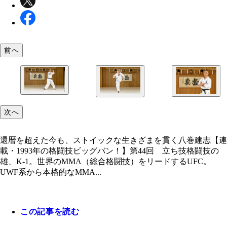
前へ
2022年に極真会館に復帰、総本部の師範に就任した
還暦を超えた今も、ストイックな生きざまを貫く八
2022年に極真会館に復帰、総本部の師範に就任した
次へ
志
還暦を超えた今も、ストイックな生きざまを貫く八巻建志【連
載・1993年の格闘技ビッグバン！】第44回 立ち技格闘技の
雄、K-1。世界のMMA（総合格闘技）をリードするUFC。
UWF系から本格的なMMA...
この記事を読む