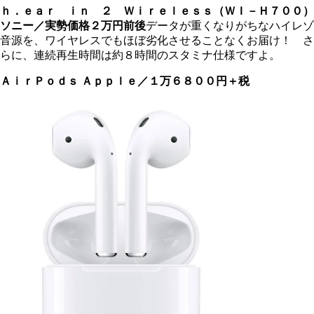
ｈ．ｅａｒ ｉｎ ２ Ｗｉｒｅｌｅｓｓ（ＷＩ－Ｈ７００）
ソニー／実勢価格２万円前後
データが重くなりがちなハイレゾ
音源を、ワイヤレスでもほぼ劣化させることなくお届け！ さ
らに、連続再生時間は約８時間のスタミナ仕様ですよ。
ＡｉｒＰｏｄｓ
Ａｐｐｌｅ／１万６８００円＋税