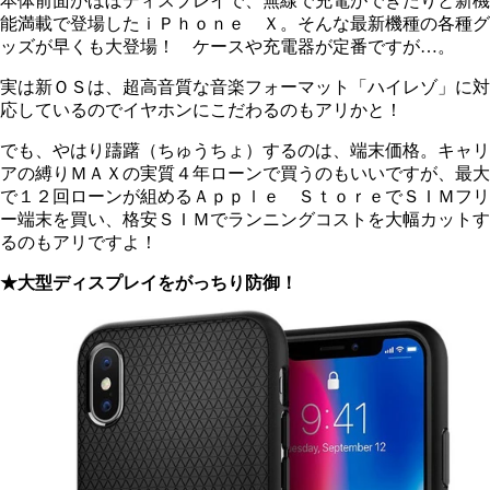
本体前面がほぼディスプレイで、無線で充電ができたりと新機
能満載で登場したｉＰｈｏｎｅ Ｘ。そんな最新機種の各種グ
ッズが早くも大登場！ ケースや充電器が定番ですが…。
実は新ＯＳは、超高音質な音楽フォーマット「ハイレゾ」に対
応しているのでイヤホンにこだわるのもアリかと！
でも、やはり躊躇（ちゅうちょ）するのは、端末価格。キャリ
アの縛りＭＡＸの実質４年ローンで買うのもいいですが、最大
で１２回ローンが組めるＡｐｐｌｅ ＳｔｏｒｅでＳＩＭフリ
ー端末を買い、格安ＳＩＭでランニングコストを大幅カットす
るのもアリですよ！
★大型ディスプレイをがっちり防御！