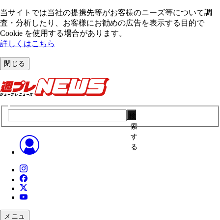
当サイトでは当社の提携先等がお客様のニーズ等について調
査・分析したり、お客様にお勧めの広告を表⽰する⽬的で
Cookie を使⽤する場合があります。
詳しくはこちら
閉じる
検
索
す
る
メニュ