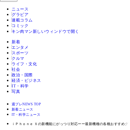
ニュース
グラビア
連載コラム
コミック
キン肉マン
新しいウィンドウで開く
新着
エンタメ
スポーツ
クルマ
ライフ・文化
社会
政治・国際
経済・ビジネス
IT・科学
写真
週プレNEWS TOP
新着ニュース
IT・科学ニュース
ｉＰｈｏｎｅ Ｘの新機能にがっつり対応ーー最新機種の各種おすすめグ