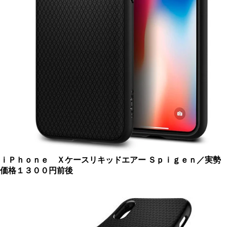
ｉＰｈｏｎｅ Ｘケースリキッドエアー
Ｓｐｉｇｅｎ／実勢
価格１３００円前後