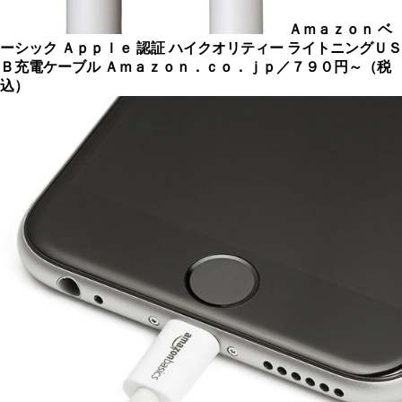
Ａｍａｚｏｎ ベ
ーシック Ａｐｐｌｅ 認証 ハイクオリティー ライトニングＵＳ
Ｂ充電ケーブル
Ａｍａｚｏｎ．ｃｏ．ｊｐ／７９０円～（税
込）