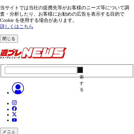
当サイトでは当社の提携先等がお客様のニーズ等について調
査・分析したり、お客様にお勧めの広告を表⽰する⽬的で
Cookie を使⽤する場合があります。
詳しくはこちら
閉じる
検
索
す
る
メニュ