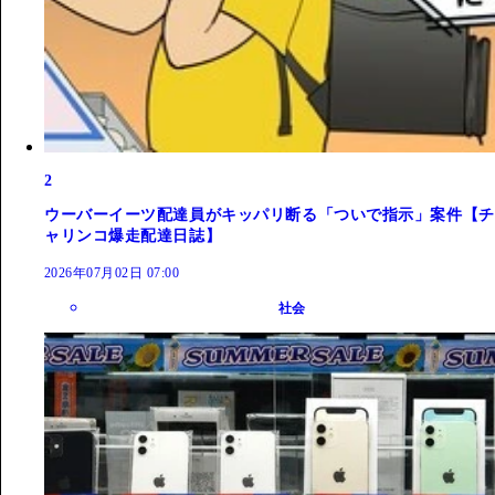
2
ウーバーイーツ配達員がキッパリ断る「ついで指示」案件【チ
ャリンコ爆走配達日誌】
2026年07月02日 07:00
社会