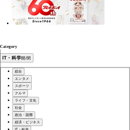
Category
IT・科学
開/閉
総合
エンタメ
スポーツ
クルマ
ライフ・文化
社会
政治・国際
経済・ビジネス
IT・科学