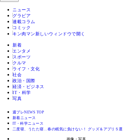
ニュース
グラビア
連載コラム
コミック
キン肉マン
新しいウィンドウで開く
新着
エンタメ
スポーツ
クルマ
ライフ・文化
社会
政治・国際
経済・ビジネス
IT・科学
写真
週プレNEWS TOP
新着ニュース
IT・科学ニュース
二度寝、うたた寝…春の眠気に負けない！ グッズ＆アプリ５選
画像・写真