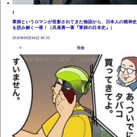
1
軍師というロマンが投影されてきた物語から、日本人の精神史
を読み解く一冊！（呉座勇一著『軍師の日本史』）
2026年08月04日 06:30
社会