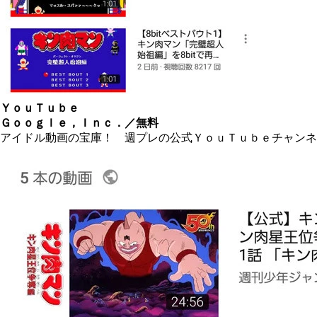
ＹｏｕＴｕｂｅ
Ｇｏｏｇｌｅ，Ｉｎｃ．／無料
アイドル動画の宝庫！ 週プレの公式ＹｏｕＴｕｂｅチャンネ