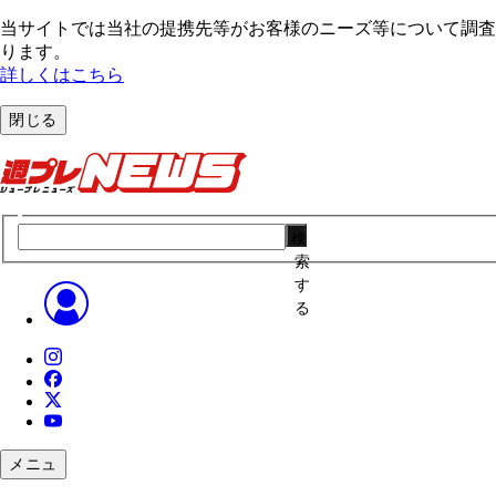
当サイトでは当社の提携先等がお客様のニーズ等について調査・
ります。
詳しくはこちら
閉じる
検
索
す
る
メニュ