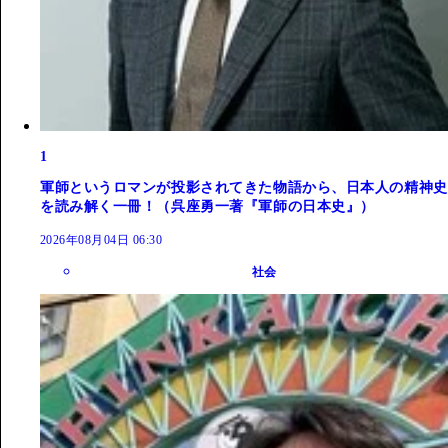
1
軍師というロマンが投影されてきた物語から、日本人の精神史
を読み解く一冊！（呉座勇一著『軍師の日本史』）
2026年08月04日 06:30
社会