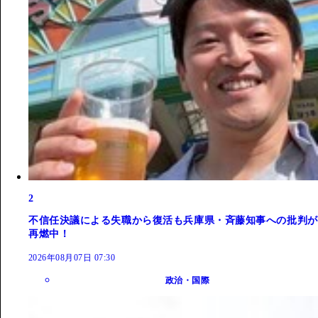
2
不信任決議による失職から復活も兵庫県・斉藤知事への批判が
再燃中！
2026年08月07日 07:30
政治・国際