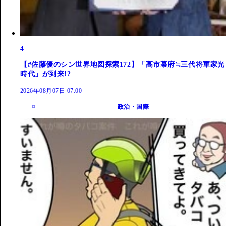
4
【#佐藤優のシン世界地図探索172】「高市幕府≒三代将軍家光
時代」が到来!?
2026年08月07日 07:00
政治・国際