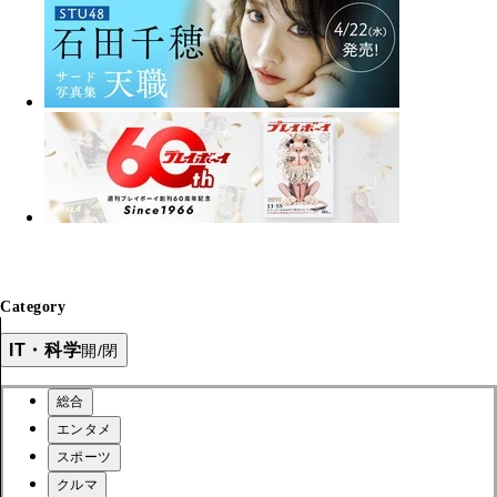
Category
IT・科学
開/閉
総合
エンタメ
スポーツ
クルマ