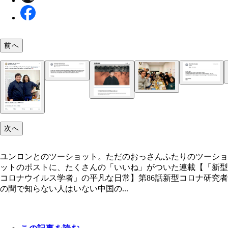
前へ
「週末に日本行くわ」、というユンロンからの突然
ール
（左）白焼きとラヴィ。ラヴィは親日家であるが、
「ちょっとメシ行こーぜ」という軽いノリのメール
白焼きは初めてだったらしい。（右）ラヴィと私と
重。本当に「ちょっとメシ食いに来ました」という
な軽いノリの食事だった
ユンロンは物腰柔らかく、また話も面白く、すごく
次へ
上がった
新型コロナ変異株の性状解析の功績が認められ、ユ
ユンロンとのツーショット。ただのおっさんふたりのツーショ
ンは、COVID predictorとして2022年の「Nature’s 1
ットのポストに、たくさんの「いいね」がついた連載【「新型
年の10人）」に選出された
コロナウイルス学者」の平凡な日常】第86話新型コロナ研究者
の間で知らない人はいない中国の...