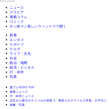
ニュース
グラビア
連載コラム
コミック
キン肉マン
新しいウィンドウで開く
新着
エンタメ
スポーツ
クルマ
ライフ・文化
社会
政治・国際
経済・ビジネス
IT・科学
写真
週プレNEWS TOP
新着ニュース
IT・科学ニュース
北京から最大のライバルが登場【「新型コロナウイルス学者」の平凡な
画像・写真