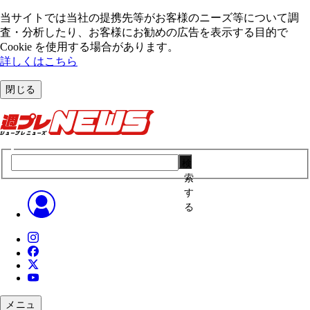
当サイトでは当社の提携先等がお客様のニーズ等について調
査・分析したり、お客様にお勧めの広告を表⽰する⽬的で
Cookie を使⽤する場合があります。
詳しくはこちら
閉じる
検
索
す
る
メニュ