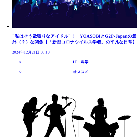
"私はそう欲張りなアイドル"！ YOASOBIとG2P-Japanの意
外（？）な関係【「新型コロナウイルス学者」の平凡な日常】
2024年12月21日 08:10
IT・科学
オススメ