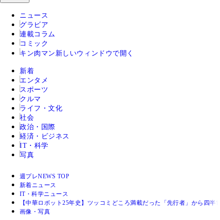
ニュース
グラビア
連載コラム
コミック
キン肉マン
新しいウィンドウで開く
新着
エンタメ
スポーツ
クルマ
ライフ・文化
社会
政治・国際
経済・ビジネス
IT・科学
写真
週プレNEWS TOP
新着ニュース
IT・科学ニュース
【中華ロボット25年史】ツッコミどころ満載だった「先行者」から四
画像・写真