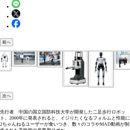
前へ
大阪・関西万博の会場に登場したWalkerシリーズ
日本企業の工場で採用されるJAKA社製の産業ロボ
今年4月に開催された上海モーターショーでは、遠征
夏瀾 世界初の直立歩行可能なリアルフェース人型
選科技社製）
がセールスマンとして参加。英語、中国語、日本語
ット。顔は完全に人型、目線移動やトーク時に口が
で案内を行なった
ルに動き、音声による自然な対話が可能。顔部分は
今年4月に北京で開催された二足歩行ロボットによ
アダルト系ドールの最大手、中国の「EX DOLL社
ダーメードできるので、自分の分身も制作可能だ（
フマラソン大会。ロボットマラソンの初代優勝者は
2026年にセックスロボットを発売予定。人工皮膚
深圳市の水族館「小梅沙海洋世界」ではロボットの
華夏社製）
選科技社製の「天工」
を生かしたドールの豊かな表情の再現など、同社の
ベエザメを展示して話題に
今年4月、上海市を訪問した習近平国家主席も遠征A
が製品にどのようにフィードバックされるか期待さ
リーズと面会している
次へ
霊犀X1シリーズ パーツはモジュール化されてお
いる
が容易で、システムはオープンソースで誰でも追加
を構築できるというホビー要素の強いロボット。盲
先行者 中国の国立国防科技大学が開発した二足歩行ロボッ
のように人間をサポートすることも可能だ（智元機
ト。2000年に発表されると、イジりたくなるフォルムと性能に
社製）
2ちゃんねるユーザーが食いつき、数々のコラやMAD動画が制