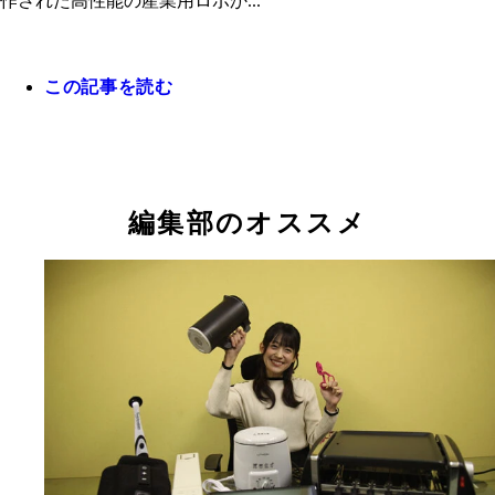
作された高性能の産業用ロボか...
この記事を読む
遠征A2シリーズ 中国でトレンドとなっている、
ファミレスでおなじみの配膳ロボット。前面に大型
編集部のオススメ
先行者 中国の国立国防科技大学が開発した二足歩
一緒に働くことを目的とした協働ロボット。パーツ
作パネルを搭載したアップデートモデル（優必選科
ボット。2000年に発表されると、イジりたくなる
により工場での組み立て作業、イベントや公共施設
製）
ムと性能に2ちゃんねるユーザーが食いつき、数々
サービススタッフ業務など多彩に活躍できる汎用性
やMAD動画が制作された
さがポイント（智元機器人社製）