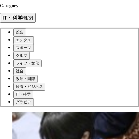
Category
IT・科学
開/閉
総合
エンタメ
スポーツ
クルマ
ライフ・文化
社会
政治・国際
経済・ビジネス
IT・科学
グラビア