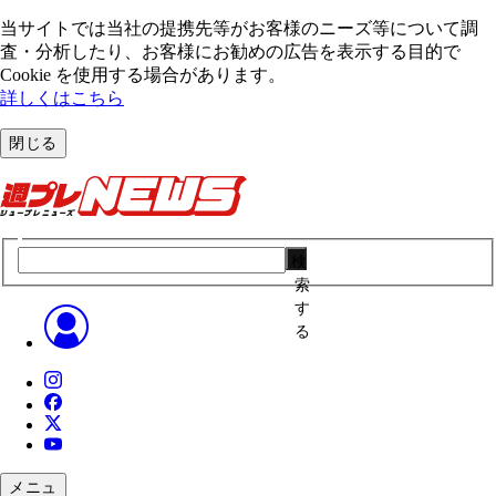
当サイトでは当社の提携先等がお客様のニーズ等について調
査・分析したり、お客様にお勧めの広告を表⽰する⽬的で
Cookie を使⽤する場合があります。
詳しくはこちら
閉じる
検
索
す
る
メニュ