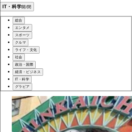
IT・科学
開/閉
総合
エンタメ
スポーツ
クルマ
ライフ・文化
社会
政治・国際
経済・ビジネス
IT・科学
グラビア