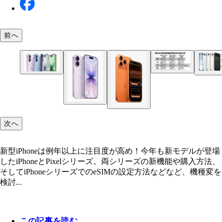
前へ
新型iPhoneは例年以上に注目度が高め！
iPhone Air（Apple／15万9800円～） Appleにと
要な薄型モデル。画面サイズは6.5インチで最薄部は5
左からPixel 10、Pixel 10 Pro（17万4900円～）、Pixel
17シリーズ、AirのアマゾンでのApple公式販売が
㎜、重量165g。カメラは単眼だが、光学2倍ズーム
Pro LX（19万2900円～）
（左）17シリーズ、Airを利用するには、現在使用
ト。アマゾンでは旧端末の買い取りサービスも行な
応。チップセットは17 Proシリーズと同じA19 Pro
Google Pixel 10（Google／12万8900円～） 通訳
iPhoneシリーズで事前にeSIMを設定する必要があ
いるが、これには問題もアリ!?
が搭載され、3Dゲームもサクサク動作。小型でも最
画像や動画の編集など、日常で使える生成AI機能
次へ
ずは【設定→モバイル通信】を表示。（中）モバイ
時間の動画再生が行なえるバッテリー性能を誇る新
実のモデル。画面サイズは6.3インチで最大リフレ
信を表示し下にスクロールすると、通信事業者がeS
iPhone
レートは120Hz。カメラは光学5倍、最大20倍ズー
対応している場合は「eSIMに変更」という項目が
載され、アングルや撮影モードなどを指示してくれ
新型iPhoneは例年以上に注目度が高め！今年も新モデルが登場
で、こちらを選択。（右）選択後はeSIMに変更の
AI機能「カメラコーチ」を搭載！
したiPhoneとPixelシリーズ。両シリーズの新機能や購入方法、
面が表示されるので、画面下の「eSIMに変更」を
そしてiPhoneシリーズでのeSIMの設定方法などなど、機種変を
すれば設定できる
検討...
この記事を読む