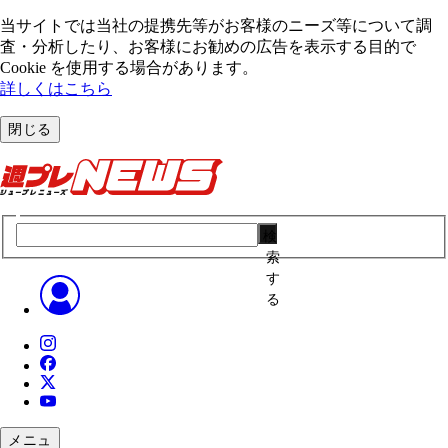
当サイトでは当社の提携先等がお客様のニーズ等について調
査・分析したり、お客様にお勧めの広告を表⽰する⽬的で
Cookie を使⽤する場合があります。
詳しくはこちら
閉じる
検
索
す
る
メニュ