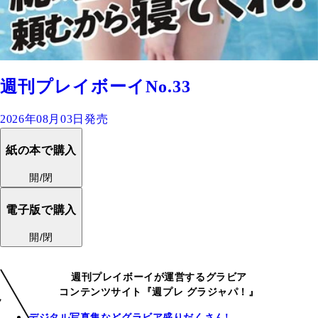
週刊プレイボーイNo.33
2026年08月03日発売
紙の本で購入
開/閉
電子版で購入
開/閉
週刊プレイボーイが運営するグラビア
コンテンツサイト『週プレ グラジャパ！』
デジタル写真集などグラビア盛りだくさん!