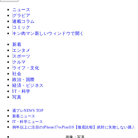
ニュース
グラビア
連載コラム
コミック
キン肉マン
新しいウィンドウで開く
新着
エンタメ
スポーツ
クルマ
ライフ・文化
社会
政治・国際
経済・ビジネス
IT・科学
写真
週プレNEWS TOP
新着ニュース
IT・科学ニュース
例年以上に注目のiPhone17vsPixel10【徹底比較】絶対に失敗しない購入
画像・写真