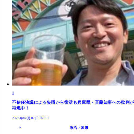
1
不信任決議による失職から復活も兵庫県・斉藤知事への批判が
再燃中！
2026年08月07日 07:30
政治・国際