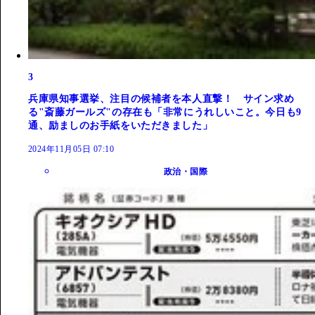
3
兵庫県知事選挙、注目の候補者を本人直撃！ サイン求め
る"斎藤ガールズ"の存在も「非常にうれしいこと。今日も9
通、励ましのお手紙をいただきました」
2024年11月05日 07:10
政治・国際