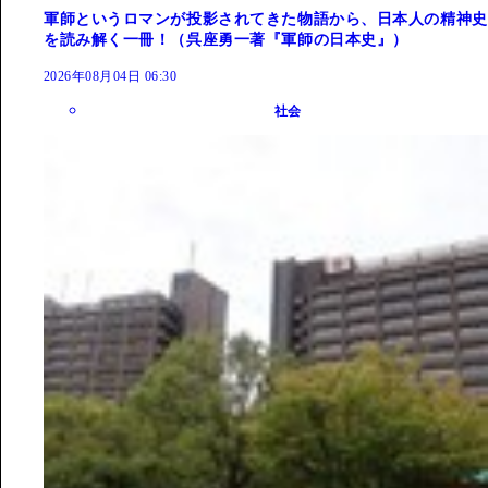
軍師というロマンが投影されてきた物語から、日本人の精神史
を読み解く一冊！（呉座勇一著『軍師の日本史』）
2026年08月04日 06:30
社会