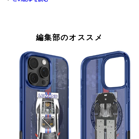
iPhone 17（Apple／12万9800円～） iPhone 17の
ズは6.3インチ。そしてリフレッシュレートがこれ
倍の120Hzに大進化。これにより動画、ゲーム、そ
iPhone 17 Proシリーズ（Apple／17万9800円～）
SNSのタイムラインのスクロールがより滑らかな表
イズが6.3インチのProと、6.9インチのPro Maxが
編集部のオススメ
に！ Apple純正のショルダーストラップ「クロス
ップ。蒸気冷却機能であるベイパーチャンバーが搭
ストラップ（9980円）」も登場
れ、真夏の屋外での動画撮影や長時間のゲームプレ
どでもフリーズせず、安定した動作ができる。カメ
メインが8倍光学ズームで、インカメラの画質も強
た