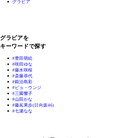
グラビア
グラビアを
キーワードで探す
豊田萌絵
咲田ゆな
藤水咲桜
斎藤恭代
鍛治島彩
ピョ・ウンジ
三園響子
山田かな
藤嶌果歩(日向坂46)
七瀬なな