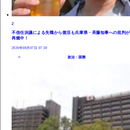
2
不信任決議による失職から復活も兵庫県・斉藤知事への批判が
再燃中！
2026年08月07日 07:30
政治・国際