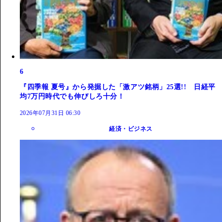
6
『四季報 夏号』から発掘した「激アツ銘柄」25選!! 日経平
均7万円時代でも伸びしろ十分！
2026年07月31日 06:30
経済・ビジネス