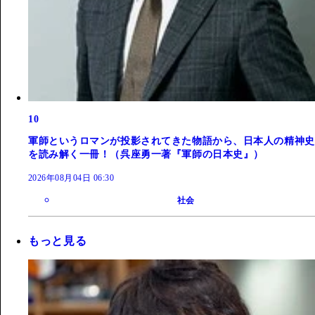
10
軍師というロマンが投影されてきた物語から、日本人の精神史
を読み解く一冊！（呉座勇一著『軍師の日本史』）
2026年08月04日 06:30
社会
もっと見る