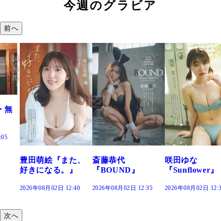
今週のグラビア
前へ
た、
斎藤恭代
咲田ゆな
藤水咲桜『花
』
『BOUND』
『Sunflower』
だまり』
:40
2026年08月02日 12:35
2026年08月02日 12:30
2026年08月02日 12:
次へ