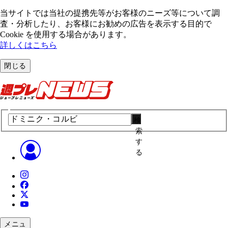
当サイトでは当社の提携先等がお客様のニーズ等について調
査・分析したり、お客様にお勧めの広告を表⽰する⽬的で
Cookie を使⽤する場合があります。
詳しくはこちら
閉じる
検
索
す
る
メニュ