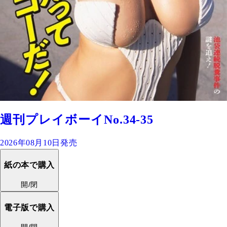
週刊プレイボーイNo.34-35
2026年08月10日発売
紙の本で購入
開/閉
電子版で購入
開/閉