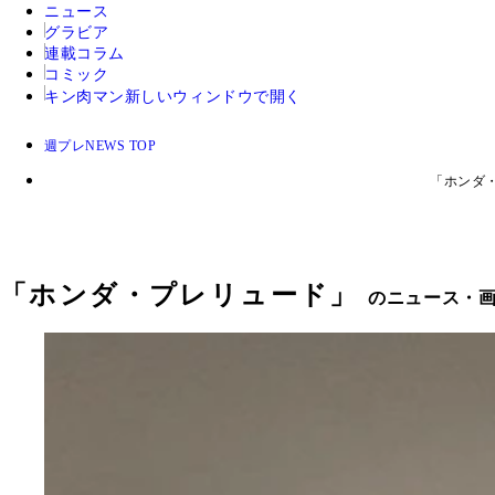
ニュース
グラビア
連載コラム
コミック
キン肉マン
新しいウィンドウで開く
週プレNEWS TOP
「ホンダ
「
ホンダ・プレリュード
」
のニュース・画