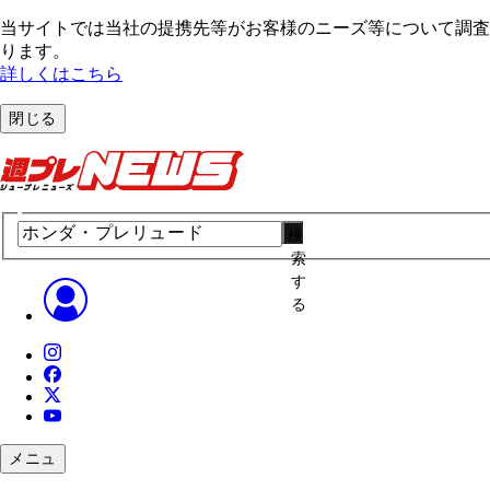
当サイトでは当社の提携先等がお客様のニーズ等について調査・
ります。
詳しくはこちら
閉じる
検
索
す
る
メニュ