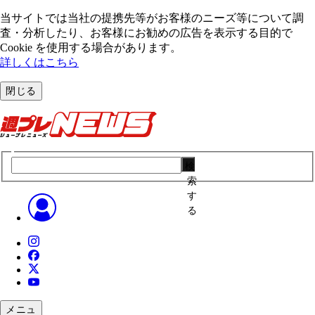
当サイトでは当社の提携先等がお客様のニーズ等について調
査・分析したり、お客様にお勧めの広告を表⽰する⽬的で
Cookie を使⽤する場合があります。
詳しくはこちら
閉じる
検
索
す
る
メニュ