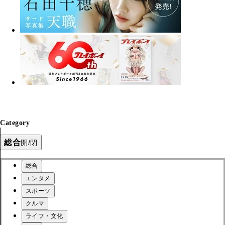
Category
総合
開/閉
総合
エンタメ
スポーツ
クルマ
ライフ・文化