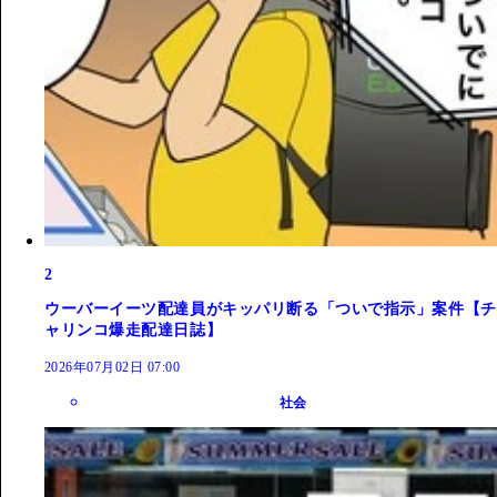
2
ウーバーイーツ配達員がキッパリ断る「ついで指示」案件【チ
ャリンコ爆走配達日誌】
2026年07月02日 07:00
社会