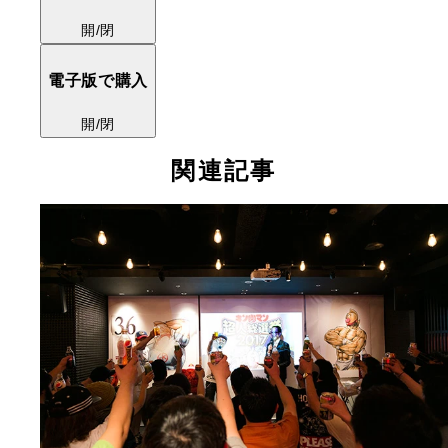
開/閉
電子版で購入
開/閉
関連記事