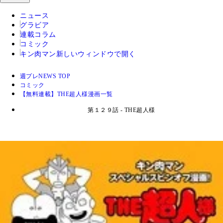
ニュース
グラビア
連載コラム
コミック
キン肉マン
新しいウィンドウで開く
週プレNEWS TOP
コミック
【無料連載】THE超人様漫画一覧
第１２９話 - THE超人様