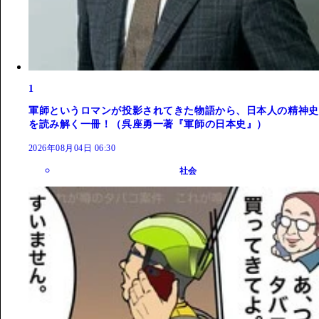
1
軍師というロマンが投影されてきた物語から、日本人の精神史
を読み解く一冊！（呉座勇一著『軍師の日本史』）
2026年08月04日 06:30
社会