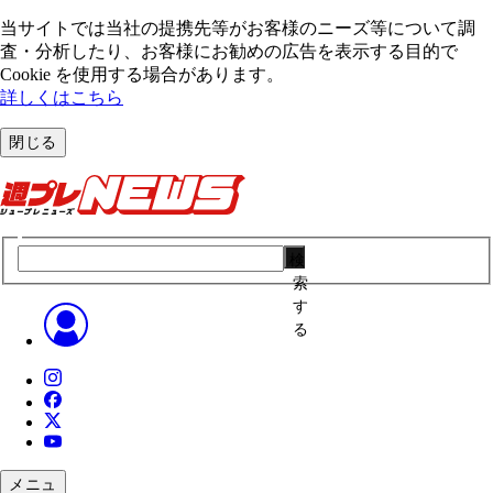
当サイトでは当社の提携先等がお客様のニーズ等について調
査・分析したり、お客様にお勧めの広告を表⽰する⽬的で
Cookie を使⽤する場合があります。
詳しくはこちら
閉じる
検
索
す
る
メニュ