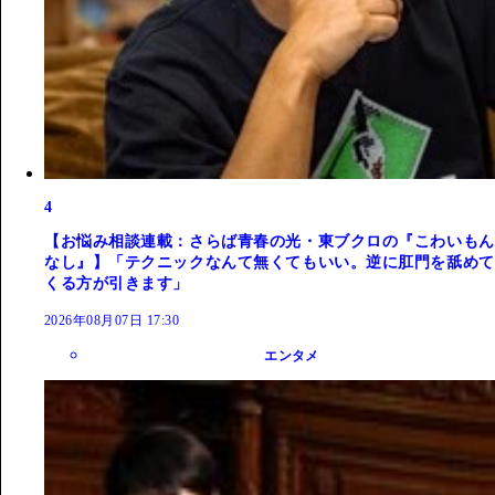
4
【お悩み相談連載：さらば青春の光・東ブクロの『こわいもん
なし』】「テクニックなんて無くてもいい。逆に肛門を舐めて
くる方が引きます」
2026年08月07日 17:30
エンタメ