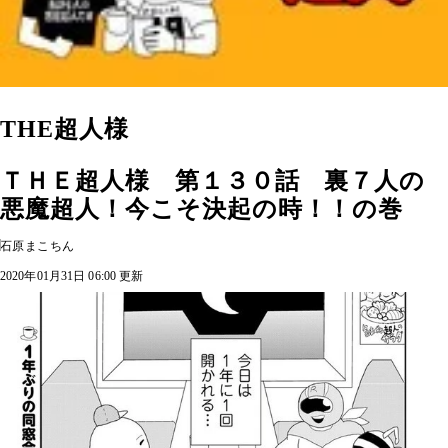
THE超人様
ＴＨＥ超人様 第１３０話 裏７人の
悪魔超人！今こそ決起の時！！の巻
石原まこちん
2020年01月31日 06:00 更新