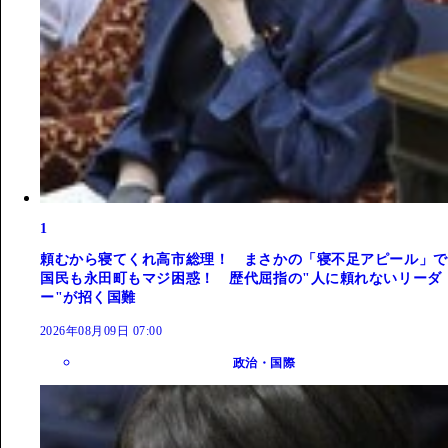
1
頼むから寝てくれ高市総理！ まさかの「寝不足アピール」で
国民も永田町もマジ困惑！ 歴代屈指の"人に頼れないリーダ
ー"が招く国難
2026年08月09日 07:00
政治・国際