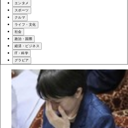
エンタメ
スポーツ
クルマ
ライフ・文化
社会
政治・国際
経済・ビジネス
IT・科学
グラビア