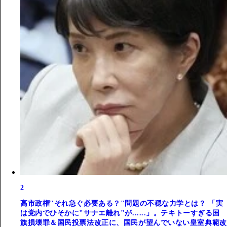
2
高市政権"それ急ぐ必要ある？"問題の不穏な力学とは？ 「実
は党内でひそかに"サナエ離れ"が......」。テキトーすぎる国
旗損壊罪＆国民投票法改正に、国民が望んでいない皇室典範改