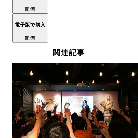
開/閉
電子版で購入
開/閉
関連記事