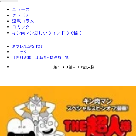
ニュース
グラビア
連載コラム
コミック
キン肉マン
新しいウィンドウで開く
週プレNEWS TOP
コミック
【無料連載】THE超人様漫画一覧
第１３０話 - THE超人様