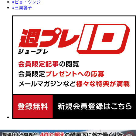
ピョ・ウンジ
三園響子