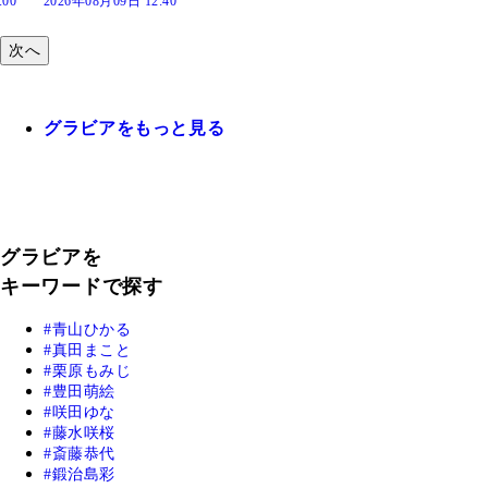
:40
次へ
グラビアをもっと見る
グラビアを
キーワードで探す
青山ひかる
真田まこと
栗原もみじ
豊田萌絵
咲田ゆな
藤水咲桜
斎藤恭代
鍛治島彩