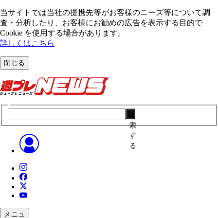
当サイトでは当社の提携先等がお客様のニーズ等について調
査・分析したり、お客様にお勧めの広告を表⽰する⽬的で
Cookie を使⽤する場合があります。
詳しくはこちら
閉じる
検
索
す
る
メニュ