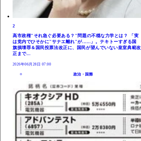
2
高市政権"それ急ぐ必要ある？"問題の不穏な力学とは？ 「実
は党内でひそかに"サナエ離れ"が......」。テキトーすぎる国
旗損壊罪＆国民投票法改正に、国民が望んでいない皇室典範改
正まで...
2026年06月28日 07:00
政治・国際