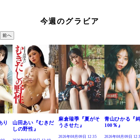
今週のグラビア
前へ
溝端 葵『もう
つの、あおい
で。』
2026年08月09日 12:
麻倉瑞季『夏がそ
青山ひかる『純度
きだ
うさせた』
100％』
2026年08月09日 12:35
2026年08月09日 12:30