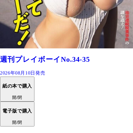
週刊プレイボーイNo.34-35
2026年08月10日発売
紙の本で購入
開/閉
電子版で購入
開/閉