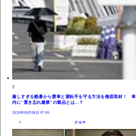
7
厳しすぎる酷暑から愛車と運転手を守る方法を徹底取材！ 車
内に"置き忘れ厳禁"の製品とは...？
2026年08月08日 07:00
クルマ