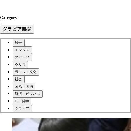
Category
グラビア
開/閉
総合
エンタメ
スポーツ
クルマ
ライフ・文化
社会
政治・国際
経済・ビジネス
IT・科学
グラビア