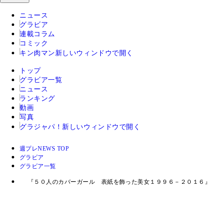
ニュース
グラビア
連載コラム
コミック
キン肉マン
新しいウィンドウで開く
トップ
グラビア一覧
ニュース
ランキング
動画
写真
グラジャパ！
新しいウィンドウで開く
週プレNEWS TOP
グラビア
グラビア一覧
『５０人のカバーガール 表紙を飾った美女１９９６－２０１６』