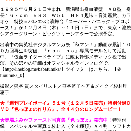
１９９５年６月２１日生まれ 新潟県出身血液型＝ＡＢ型 身
長１６７ｃｍ Ｂ８３ Ｗ５６ Ｈ８４趣味＝音楽鑑賞、カラ
オケ 特技＝バレエ○出演舞台『スーパー・パニック・プロポ
ーズ！』が１２月８日（木）～１１日（日）まで、東京・池袋
シアターグリーン・ビックツリーシアターで公演予定。
出演中の集英社デジタルマンガ祭「秋マン！」動画が累計１０
０万回再生を突破。『ｎｏｎ－ｎｏ』専属モデルとして活動
中。『仮面ライダードライブ』に敵女幹部メディック役で出
演。そのほかの詳細はオフィシャルラインブログで。
【http://lineblog.me/babafumika/】ツイッターはこちら。【＠
fuuumika_b】
撮影／熊谷 貫スタイリスト／笹谷監子ヘア＆メイク／杉村理
恵子
★『週刊プレイボーイ』５１号（１２月５日発売）特別付録Ｄ
ＶＤ『色っぽょの作り方』。全４４分のロングムービー！
★馬場ふみかファースト写真集『色っぽょ』発売中！
特別付
録：スペシャル生写真１枚封入（全４種類）Ａ４判・ソフトカ