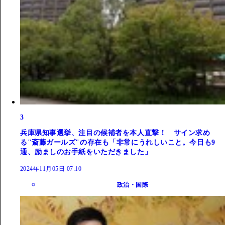
3
兵庫県知事選挙、注目の候補者を本人直撃！ サイン求め
る"斎藤ガールズ"の存在も「非常にうれしいこと。今日も9
通、励ましのお手紙をいただきました」
2024年11月05日 07:10
政治・国際