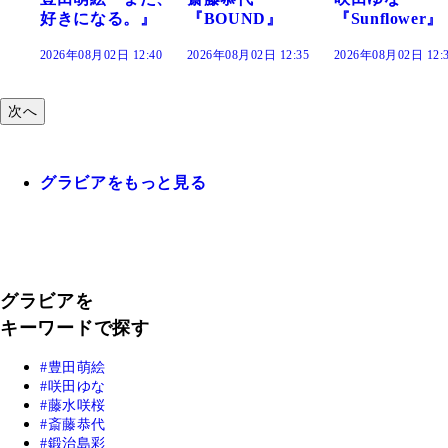
』
『BOUND』
『Sunflower』
だまり』
:40
2026年08月02日 12:35
2026年08月02日 12:30
2026年08月02日 12:
次へ
グラビアをもっと見る
グラビアを
キーワードで探す
豊田萌絵
咲田ゆな
藤水咲桜
斎藤恭代
鍛治島彩