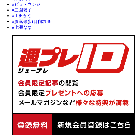
ピョ・ウンジ
三園響子
山田かな
藤嶌果歩(日向坂46)
七瀬なな