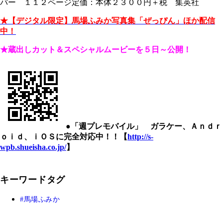
バー １１２ページ定価：本体２３００円＋税 集英社
★【デジタル限定】馬場ふみか写真集「ぜっぴん」ほか配信
中！
★蔵出しカット＆スペシャルムービーを５日～公開！
●「週プレモバイル」 ガラケー、Ａｎｄｒ
ｏｉｄ、ｉＯＳに完全対応中！！【
http://s-
wpb.shueisha.co.jp/
】
キーワードタグ
馬場ふみか