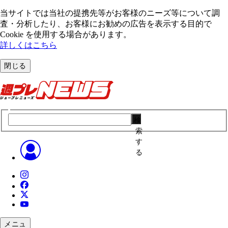
当サイトでは当社の提携先等がお客様のニーズ等について調
査・分析したり、お客様にお勧めの広告を表⽰する⽬的で
Cookie を使⽤する場合があります。
詳しくはこちら
閉じる
検
索
す
る
メニュ