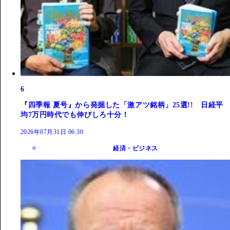
6
『四季報 夏号』から発掘した「激アツ銘柄」25選!! 日経平
均7万円時代でも伸びしろ十分！
2026年07月31日 06:30
経済・ビジネス