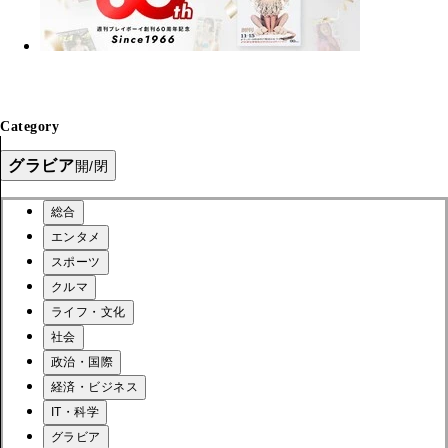
Category
グラビア
開/閉
総合
エンタメ
スポーツ
クルマ
ライフ・文化
社会
政治・国際
経済・ビジネス
IT・科学
グラビア