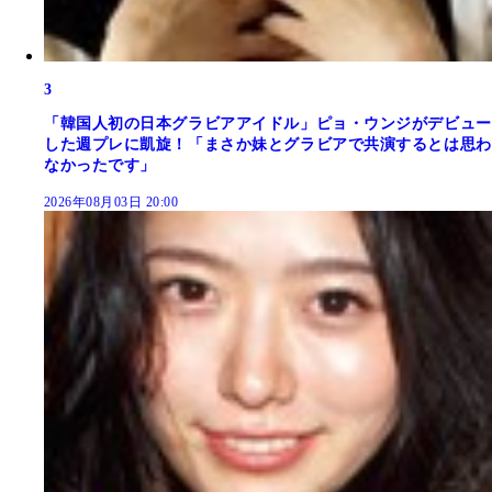
3
「韓国人初の日本グラビアアイドル」ピョ・ウンジがデビュー
した週プレに凱旋！「まさか妹とグラビアで共演するとは思わ
なかったです」
2026年08月03日 20:00