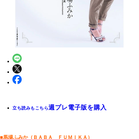
週プレ電子版を購入
立ち読みもこちら
■馬場ふみか（ＢＡＢＡ ＦＵＭＩＫＡ）