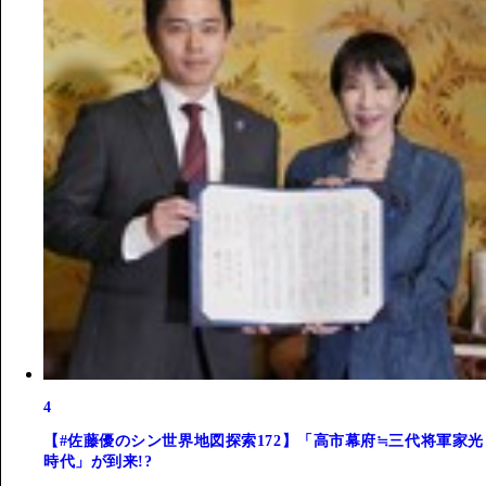
4
【#佐藤優のシン世界地図探索172】「高市幕府≒三代将軍家光
時代」が到来!?