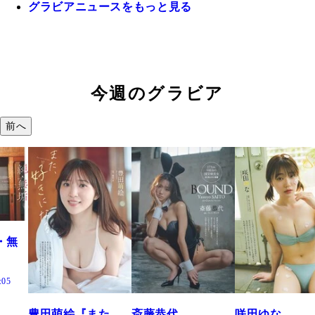
グラビアニュースをもっと見る
今週のグラビア
前へ
た、
斎藤恭代
咲田ゆな
藤水咲桜『花