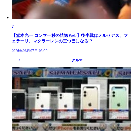
7
【堂本光一 コンマ一秒の恍惚Web】後半戦はメルセデス、フ
ェラーリ、マクラーレンの三つ巴になる!?
2026年08月07日 08:00
クルマ