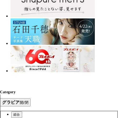
Category
グラビア
開/閉
総合