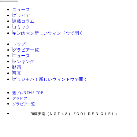
ニュース
グラビア
連載コラム
コミック
キン肉マン
新しいウィンドウで開く
トップ
グラビア一覧
ニュース
ランキング
動画
写真
グラジャパ！
新しいウィンドウで開く
週プレNEWS TOP
グラビア
グラビア一覧
加藤美南（ＮＧＴ４８）『ＧＯＬＤＥＮ ＧＩＲＬ』