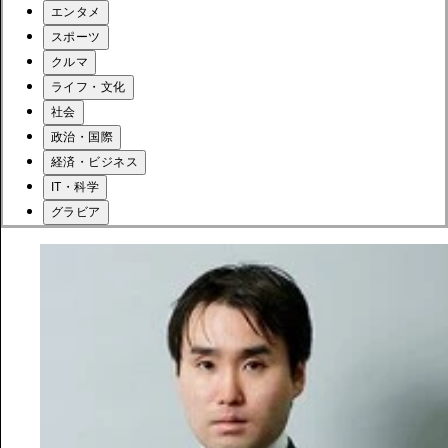
エンタメ
スポーツ
クルマ
ライフ・文化
社会
政治・国際
経済・ビジネス
IT・科学
グラビア