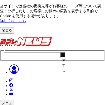
当サイトでは当社の提携先等がお客様のニーズ等について調
査・分析したり、お客様にお勧めの広告を表⽰する⽬的で
Cookie を使⽤する場合があります。
詳しくはこちら
閉じる
検
索
す
る
メニュ