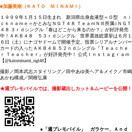
■加藤美南（ＫＡＴＯ ＭＩＮＡＭＩ）
１９９９年１月１５日生まれ 新潟県出身血液型＝Ｏ型 ｎｉ
ｃｋｎａｍｅ＝かとみなＮＧＴ４８ ＴｅａｍＮⅢ所属○ＮＧＴ
４８ ３ｒｄシングル『春はどこから来るのか？』が好評発売
中！ＡＫＢ４８ ５３ｒｄシングル 世界選抜総選挙は６月１
６日（土）にナゴヤドームで開催予定。投票シリアルナンバー
カードの入ったＡＫＢ４８ ５２ｎｄシングル『Ｔｅａｃｈｅ
ｒ Ｔｅａｃｈｅｒ』が好評発売中！ 公式Ｉｎｓｔａｇｒａｍ
【@katominami_ngt48】
撮影／岡本武志スタイリング／田中あゆ美ヘア＆メイク／市嶋
あかね構成／関根弘康
★週プレモバイルでは、撮影蔵出しカット＆ムービーを公開！
●「週プレモバイル」 ガラケー、Ａｎｄ