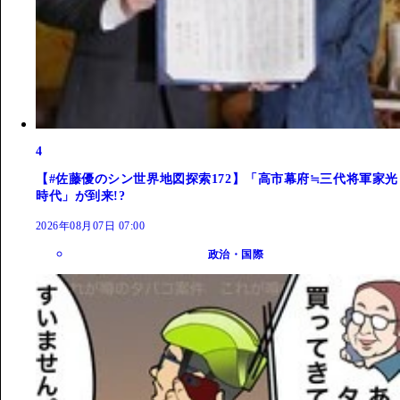
4
【#佐藤優のシン世界地図探索172】「高市幕府≒三代将軍家光
時代」が到来!?
2026年08月07日 07:00
政治・国際