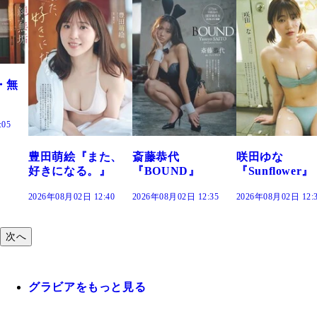
た、
斎藤恭代
咲田ゆな
藤水咲桜『花
』
『BOUND』
『Sunflower』
だまり』
:40
2026年08月02日 12:35
2026年08月02日 12:30
2026年08月02日 12:
次へ
グラビアをもっと見る