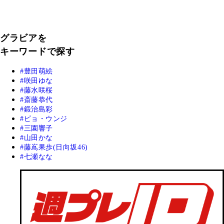
グラビアを
キーワードで探す
豊田萌絵
咲田ゆな
藤水咲桜
斎藤恭代
鍛治島彩
ピョ・ウンジ
三園響子
山田かな
藤嶌果歩(日向坂46)
七瀬なな