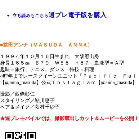
週プレ電子版を購入
立ち読みもこちら
■益田アンナ（ＭＡＳＵＤＡ ＡＮＮＡ）
１９９４年１０月１６日生まれ 大阪府出身
身長１６５㎝ Ｂ７９ Ｗ５８ Ｈ８７ 血液型＝Ａ型
趣味＝旅行、テニス、ダンス 特技＝料理
○昨年までレースクイーンユニット「Ｐａｃｉｆｉｃ Ｆａｉ
【@anna_masuda】公式Ｉｎｓｔａｇｒａｍ【@anna_masuda】
撮影／西條彰仁
スタイリング／鮎川恵子
ヘア＆メイク／萩村千紗子
★週プレモバイルでは、撮影蔵出しカット＆ムービーを公開！