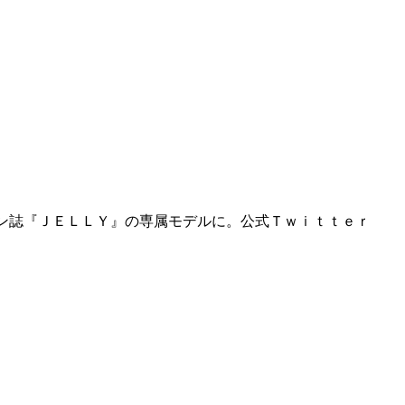
ン誌『ＪＥＬＬＹ』の専属モデルに。公式Ｔｗｉｔｔｅｒ