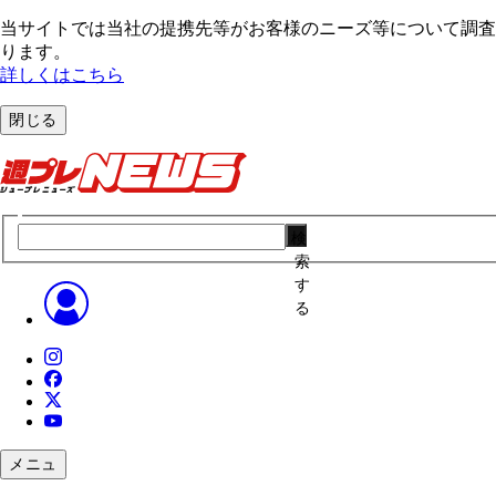
当サイトでは当社の提携先等がお客様のニーズ等について調査・
ります。
詳しくはこちら
閉じる
検
索
す
る
メニュ