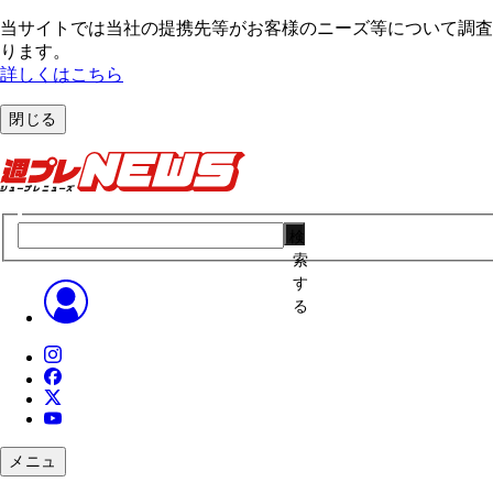
当サイトでは当社の提携先等がお客様のニーズ等について調査・
ります。
詳しくはこちら
閉じる
検
索
す
る
メニュ