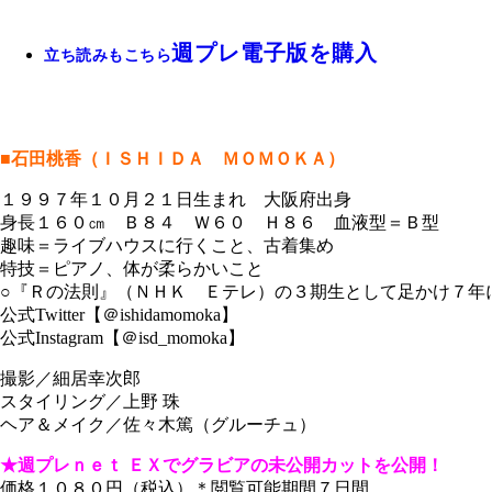
週プレ電子版を購入
立ち読みもこちら
■石田桃香（ＩＳＨＩＤＡ ＭＯＭＯＫＡ）
１９９７年１０月２１日生まれ 大阪府出身
身長１６０㎝ Ｂ８４ Ｗ６０ Ｈ８６ 血液型＝Ｂ型
趣味＝ライブハウスに行くこと、古着集め
特技＝ピアノ、体が柔らかいこと
○『Ｒの法則』（ＮＨＫ Ｅテレ）の３期生として足かけ７年
公式Twitter【＠ishidamomoka】
公式Instagram【＠isd_momoka】
撮影／細居幸次郎
スタイリング／上野 珠
ヘア＆メイク／佐々木篤（グルーチュ）
★週プレｎｅｔ ＥＸでグラビアの未公開カットを公開！
価格１０８０円（税込）＊閲覧可能期間７日間