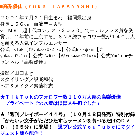
■高梨優佳（Ｙｕｋａ ＴＡＫＡＮＡＳＨＩ）
２００１年７月２１日生まれ 福岡県出身
身長１５６㎝ 血液型＝Ａ型
○「Ｍｓ．超十代コンテスト２０２０」でモデルプレス賞を受
賞し、半年前に上京する。ＳＮＳ総フォロワー数が１４０万人
を超える人気インフルエンサー。
公式TikTok【＠yukaaa0721xx】公式Instagram【＠
yukaaa0721xx】公式Twitter【＠yukaaa0721xxx】公式YouTubeチ
ャンネル『高梨優佳』
撮影／田口まき
スタイリング／設楽和代
ヘア＆メイク／齋藤将志
★ＴｉｋＴｏｋのフォロワー数１１０万人超の高梨優佳
「プライベートでの水着はほぼ人生初でした」
★『週刊プレイボーイ４４号』（１０月１８日発売）特別付録
「かわいい女子がただひたすらラーメンを食べるだけのＤＶ
Ｄ」（６５分）に登場！
週プレ公式ＹｏｕＴｕｂｅにてダイ
ジェスト版を配信！