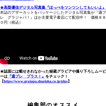
★高梨優佳デジタル写真集『ほっぺをツンツンしてもいいよ』
本誌のアザーカットをパッケージしたデジタル写真集が『週プ
レ グラジャパ！』ほか主要電子書店にて配信中！ 価格８８
０円（税込）
★誌面には載せきれなかった秘蔵グラビアや撮り下ろしムービ
ーは
『週プレ プラス！』
をチェック！
【
https://www.grajapa.shueisha.co.jp/plus
】
編集部のオススメ