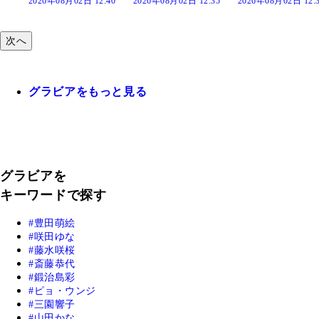
:40
2026年08月02日 12:35
2026年08月02日 12:30
2026年08月02日 12:
次へ
グラビアをもっと見る
グラビアを
キーワードで探す
豊田萌絵
咲田ゆな
藤水咲桜
斎藤恭代
鍛治島彩
ピョ・ウンジ
三園響子
山田かな