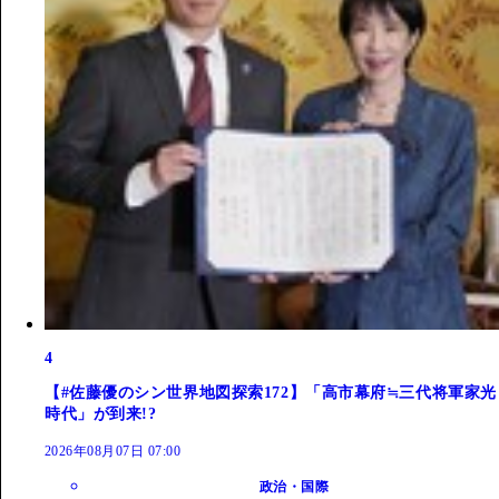
4
【#佐藤優のシン世界地図探索172】「高市幕府≒三代将軍家光
時代」が到来!?
2026年08月07日 07:00
政治・国際