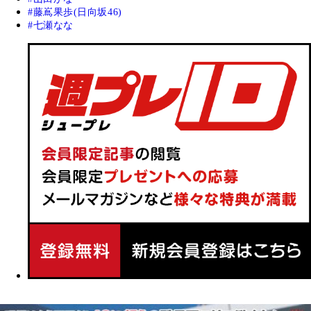
藤嶌果歩(日向坂46)
七瀬なな