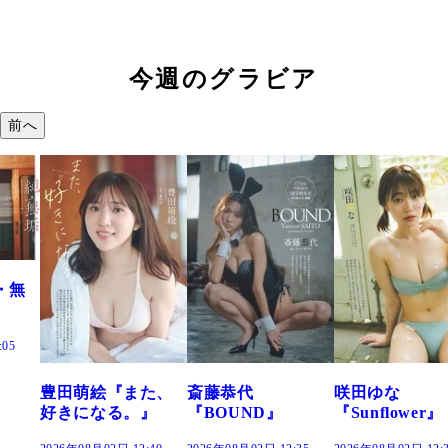
今週のグラビア
前へ
た、
斎藤恭代
咲田ゆな
藤水咲桜『花
』
『BOUND』
『Sunflower』
だまり』