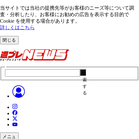
当サイトでは当社の提携先等がお客様のニーズ等について調
査・分析したり、お客様にお勧めの広告を表⽰する⽬的で
Cookie を使⽤する場合があります。
詳しくはこちら
閉じる
検
索
す
る
メニュ