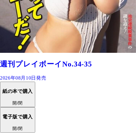
週刊プレイボーイNo.34-35
2026年08月10日発売
紙の本で購入
開/閉
電子版で購入
開/閉