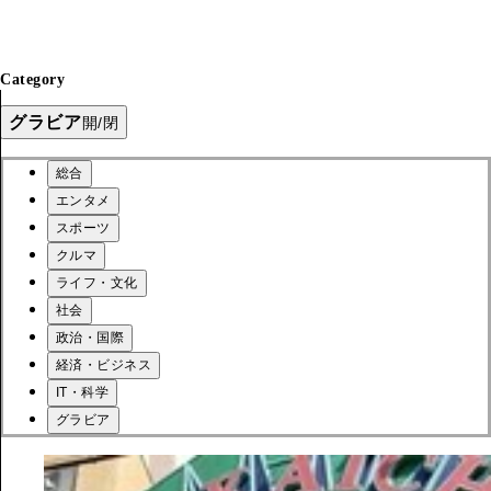
Category
グラビア
開/閉
総合
エンタメ
スポーツ
クルマ
ライフ・文化
社会
政治・国際
経済・ビジネス
IT・科学
グラビア