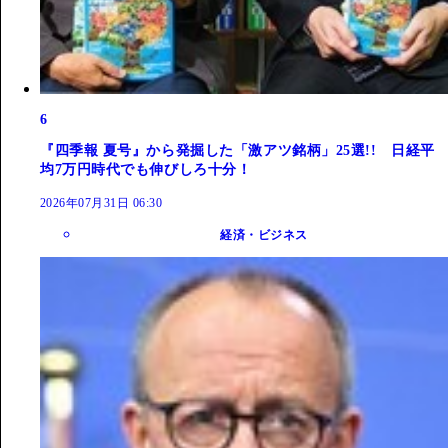
6
『四季報 夏号』から発掘した「激アツ銘柄」25選!! 日経平
均7万円時代でも伸びしろ十分！
2026年07月31日 06:30
経済・ビジネス