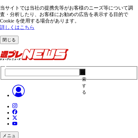
当サイトでは当社の提携先等がお客様のニーズ等について調
査・分析したり、お客様にお勧めの広告を表⽰する⽬的で
Cookie を使⽤する場合があります。
詳しくはこちら
閉じる
検
索
す
る
メニュ