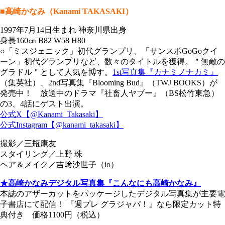
■高崎かなみ（Kanami TAKASAKI）
1997年7月14日生まれ 神奈川県出身
身長160㎝ B82 W58 H80
○「ミスジェニック」初代グランプリ、「サンスポGoGoクイ
ーン」初代グランプリなど、数々のタイトルを獲得。＂無敵の
グラドル＂として人気を博す。
1st写真集『カナミノナカミ』
（集英社）、2nd写真集『Blooming Bud』（TWJ BOOKS）が
発売中！ 放送中のドラマ『社畜人ヤブー』（BS松竹東急）
の3、4話にゲスト出演。
公式X【@Kanami_Takasaki】
公式Instagram【@kanami_takasaki】
撮影／三瓶康友
スタイリング／上野 珠
ヘア＆メイク／吉﨑沙世子（io）
★高崎かなみデジタル写真集『こんなにも高崎かなみ』
本誌のアザーカットをパッケージしたデジタル写真集が主要電
子書店にて配信！ 『週プレ グラジャパ！』なら限定カット特
典付き 価格1100円（税込）