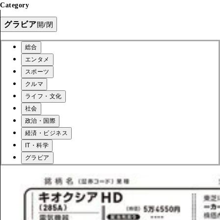
Category
グラビア
開/閉
総合
エンタメ
スポーツ
クルマ
ライフ・文化
社会
政治・国際
経済・ビジネス
IT・科学
グラビア