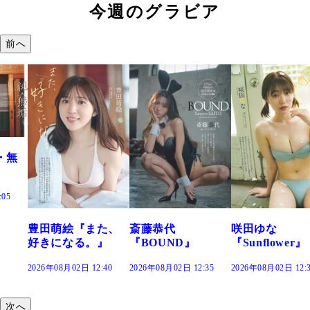
今週のグラビア
前へ
た、
斎藤恭代
咲田ゆな
藤水咲桜『花
』
『BOUND』
『Sunflower』
だまり』
:40
2026年08月02日 12:35
2026年08月02日 12:30
2026年08月02日 12:
次へ