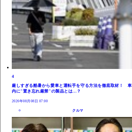
4
厳しすぎる酷暑から愛車と運転手を守る方法を徹底取材！ 車
内に"置き忘れ厳禁"の製品とは...？
2026年08月08日 07:00
クルマ