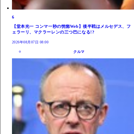
6
【堂本光一 コンマ一秒の恍惚Web】後半戦はメルセデス、フ
ェラーリ、マクラーレンの三つ巴になる!?
2026年08月07日 08:00
クルマ