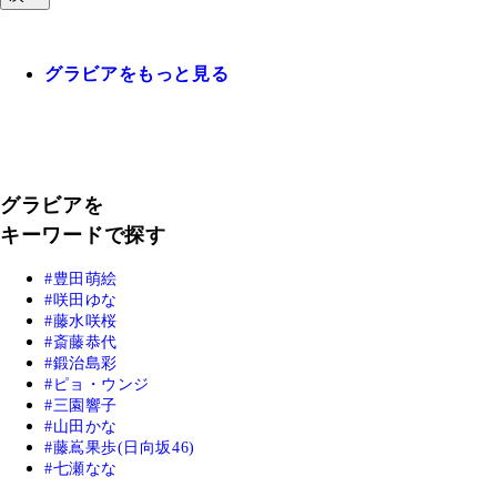
グラビアをもっと見る
グラビアを
キーワードで探す
豊田萌絵
咲田ゆな
藤水咲桜
斎藤恭代
鍛治島彩
ピョ・ウンジ
三園響子
山田かな
藤嶌果歩(日向坂46)
七瀬なな