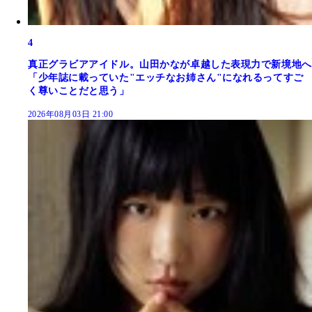
4
真正グラビアアイドル。山田かなが卓越した表現力で新境地へ
「少年誌に載っていた"エッチなお姉さん"になれるってすご
く尊いことだと思う」
2026年08月03日 21:00