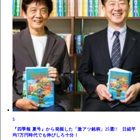
5
『四季報 夏号』から発掘した「激アツ銘柄」25選!! 日経平
均7万円時代でも伸びしろ十分！