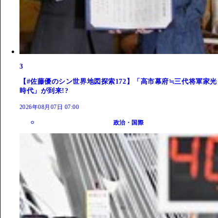
3
【#佐藤優のシン世界地図探索172】「高市幕府≒三代将軍家光
時代」が到来!?
2026年08月07日 07:00
政治・国際